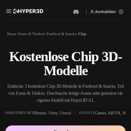
Anmelden
Produkte
Home
Essen & Trinken
Fastfood & Snacks
Chip
Funktionen
Rodin
ChatAvatar
API
Kostenlose Chip 3D-
Bild Zu 3D
Text Zu 3D
Preise
Bild hochladen, sofort ein
Vom Text-Prompt zum 3D-
Modelle
3D-Objekt erhalten.
Objekt — im Handumdrehen.
Ressourcen
KI-Bildgenerator
KI-Videogenerator
Generiere hochwertige
Erstelle Videos aus Text oder
Entdecke 3 kostenlose Chip 3D-Modelle in Fastfood & Snacks, Teil
Visuals aus einem einfachen
Bildern mit KI.
Prompt.
von Essen & Trinken. Durchsuche fertige Assets oder generiere ein
Community
eigenes Modell mit Hyper3D AI.
API
Binde unsere kreative KI in
deine App oder deinen
Blender, Unity, Unreal
Games, AR/VR, Print
KOMPATIBEL MIT
EINSATZ
Story
Forschung
Blog
Workflow ein.
OmniCraft