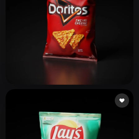
ComfyUI
21
Stile
Abstract
Anime
Cartoon
Cel-Shaded
Fantasy
Flat
Gothic
Hand-Painted
Industrial
Isometric
Low Poly
Medieval
Minimalist
Modern
Organic
Photorealistic
R J
98 Likes
Pixel Art
Realistic
Retro
Stylized
Voxel