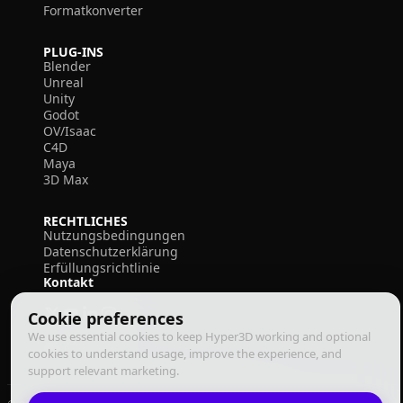
Formatkonverter
PLUG-INS
Blender
Unreal
Unity
Godot
OV/Isaac
C4D
Maya
3D Max
RECHTLICHES
Nutzungsbedingungen
Datenschutzerklärung
Erfüllungsrichtlinie
Kontakt
Cookie preferences
We use essential cookies to keep Hyper3D working and optional
cookies to understand usage, improve the experience, and
support relevant marketing.