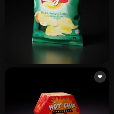
_ saaih
23 Likes