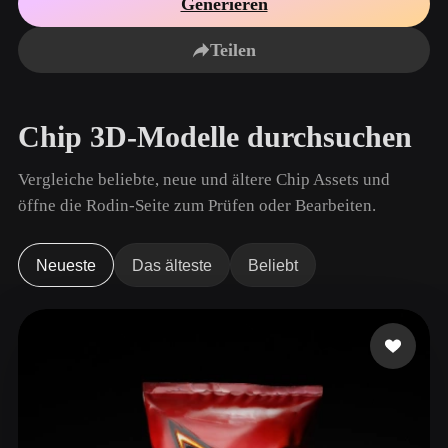
Generieren
Anwendungsfälle
KI-Bild-Remix
KI-HDRI-Generator
3D-Mesh-Editor
3D Printing
Animation
Teilen
KI-Bildverbesserer
3D-Modellsuchmaschine
Game
Automotive
KI-Texturengenerator
SVG-zu-3D-Konverter
Development
Design
Chip 3D-Modelle durchsuchen
NFT Creation
E-commerce
Character
Vergleiche beliebte, neue und ältere Chip Assets und
VR/AR
Design
öffne die Rodin-Seite zum Prüfen oder Bearbeiten.
Metaverse
Jewelry Design
Mechanical
Neueste
Das älteste
Beliebt
Engineering
Plug-Ins
Blender
Unity
Unreal
Godot
Maya
3DS Max