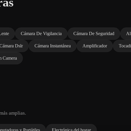
ras
Lente
Cámara De Vigilancia
Cámara De Seguridad
Al
Cámara Dslr
Cámara Instantánea
Amplificador
Tocadi
m Camera
más amplias.
utadoras y Portátiles
Electrónica del hogar