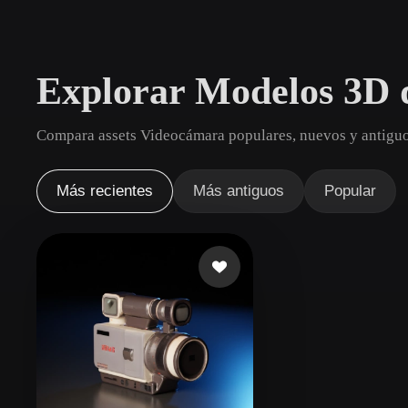
Casos De Uso
3D Printing
Animatio
Explorar Modelos 3D 
NFT Creation
E-commer
Jewelry
Metaverse
Compara assets Videocámara populares, nuevos y antiguos
Design
Plug-Ins
Más recientes
Más antiguos
Popular
Blender
Unity
Unreal
God
Estilos
Abstract
Anime
Cart
Hand-Painted
Industrial
Isome