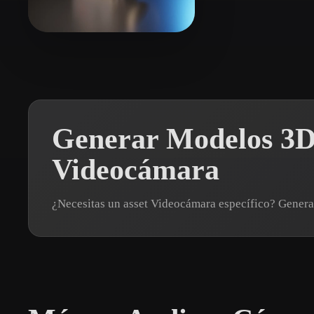
Organic
Photorealistic
Pixel
Eyerly Byron
26 me gusta
Generar Modelos 3D
Videocámara
¿Necesitas un asset Videocámara específico? Gener