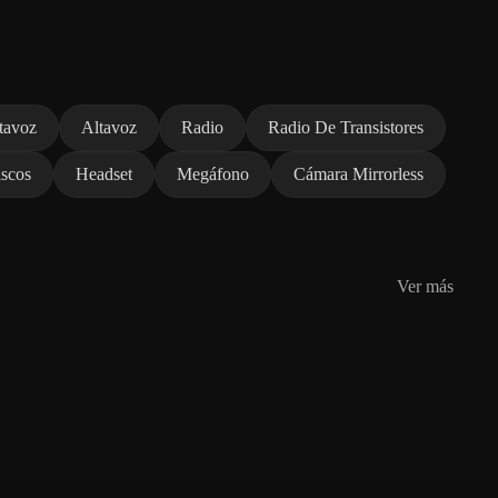
tavoz
Altavoz
Radio
Radio De Transistores
scos
Headset
Megáfono
Cámara Mirrorless
Ver más