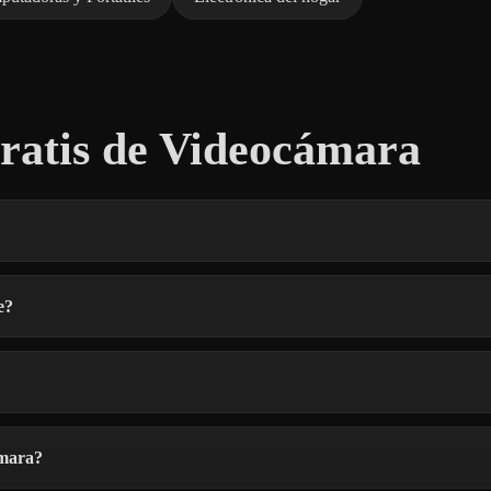
atis de Videocámara
e?
ámara?