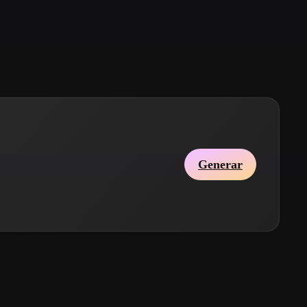
Stylized
Voxel
Generar