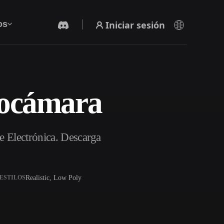
Iniciar sesión
os
eocámara
Generador De Video Con IA
Crea vídeos a partir de texto o imágenes con
IA.
e Electrónica. Descarga
Realistic, Low Poly
ESTILOS
Editor de mallas 3D