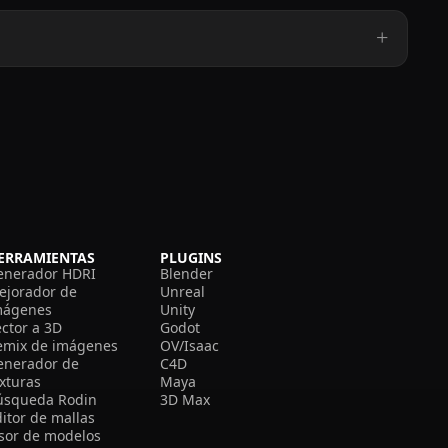
ERRAMIENTAS
PLUGINS
enerador HDRI
Blender
ejorador de
Unreal
mágenes
Unity
ector a 3D
Godot
emix de imágenes
OV/Isaac
enerador de
C4D
exturas
Maya
úsqueda Rodin
3D Max
itor de mallas
isor de modelos