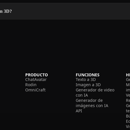
ón 3D?
PRODUCTO
FUNCIONES
H
ChatAvatar
Texto a 3D
G
Rodin
Imagen a 3D
M
OmniCraft
Generador de video
i
con IA
V
Generador de
R
imágenes con IA
G
API
t
B
Ed
V