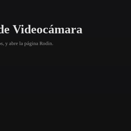
Game
n
Development
de Videocámara
ce
VR/AR
Mechanical
, y abre la página Rodin.
Engineering
ot
Maya
3DS Max
ComfyUI
oon
Cel-Shaded
Fantasy
tric
Low Poly
Medieval