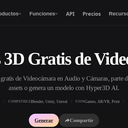
API
Precios
oductos
Funciones
Recurs
 3D Gratis de Vid
Texto A 3D
Del prompt de texto al objeto 3D — al
instante.
ratis de Videocámara en Audio y Cámaras, parte d
API
Integra nuestra IA creativa en tu app o flujo de
assets o genera un modelo con Hyper3D AI.
trabajo.
Blender, Unity, Unreal
Games, AR/VR, Print
COMPATIBLE
USOS
 texturas IA
Buscador de modelos 3D
Generar
Compartir
DRI IA
Convertidor SVG a 3D