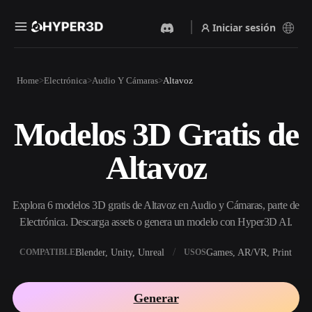
Iniciar sesión
Productos
Home
Electrónica
Audio Y Cámaras
Altavoz
Funciones
Rodin
ChatAvatar
API
Modelos 3D Gratis de
Imagen A 3D
Texto A 3D
Precios
Sube una imagen y obtén un
Del prompt de texto al objeto
Altavoz
objeto 3D al instante.
3D — al instante.
Recursos
Generador De Imágenes Con
Generador De Video Con IA
IA
Explora 6 modelos 3D gratis de Altavoz en Audio y Cámaras, parte de
Crea vídeos a partir de texto o
Genera imágenes de alta
imágenes con IA.
calidad a partir de un simple
Electrónica. Descarga assets o genera un modelo con Hyper3D AI.
Comunidad
prompt.
Blender, Unity, Unreal
Games, AR/VR, Print
COMPATIBLE
USOS
API
Integra nuestra IA creativa en
Historia
Investigación
Blog
tu app o flujo de trabajo.
Generar
OmniCraft