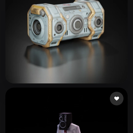
ComfyUI
21
Estilos
Abstract
Anime
Cartoon
Cel-Shaded
Fantasy
Flat
Gothic
Hand-Painted
Industrial
Isometric
Low Poly
Medieval
Minimalist
Modern
Organic
Photorealistic
Pixel Art
Realistic
Retro
Stylized
Vaitfo David
74 me gusta
Voxel