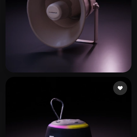
Webley Benjamin
13 me gusta