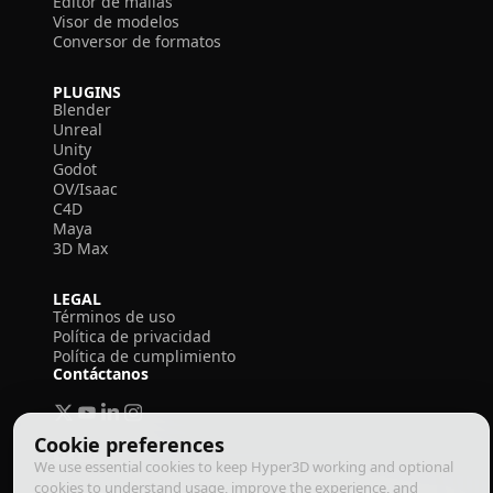
Editor de mallas
Visor de modelos
Conversor de formatos
PLUGINS
Blender
Unreal
Unity
Godot
OV/Isaac
C4D
Maya
3D Max
LEGAL
Términos de uso
Política de privacidad
Política de cumplimiento
Contáctanos
Cookie preferences
We use essential cookies to keep Hyper3D working and optional
cookies to understand usage, improve the experience, and