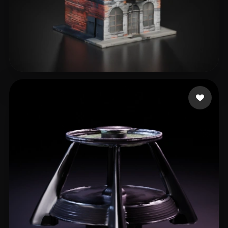
eEhyQx
60 me gusta