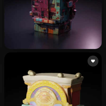
filipkot3
25 me gusta