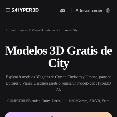
Iniciar sesión
Productos
Home
Lugares Y Viajes
Ciudades Y Urbano
City
Funciones
Rodin
ChatAvatar
API
Modelos 3D Gratis de
Imagen A 3D
Texto A 3D
Precios
Sube una imagen y obtén un
Del prompt de texto al objeto
City
objeto 3D al instante.
3D — al instante.
Recursos
Generador De Imágenes Con
Generador De Video Con IA
IA
Explora 8 modelos 3D gratis de City en Ciudades y Urbano, parte de
Crea vídeos a partir de texto o
Genera imágenes de alta
imágenes con IA.
calidad a partir de un simple
Lugares y Viajes. Descarga assets o genera un modelo con Hyper3D
Comunidad
prompt.
AI.
API
Blender, Unity, Unreal
Games, AR/VR, Print
COMPATIBLE
USOS
Integra nuestra IA creativa en
Historia
Investigación
Blog
tu app o flujo de trabajo.
OmniCraft