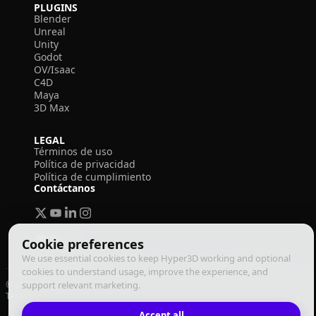
PLUGINS
Blender
Unreal
Unity
Godot
OV/Isaac
C4D
Maya
3D Max
LEGAL
Términos de uso
Política de privacidad
Política de cumplimiento
Contáctanos
Cookie preferences
We use essential cookies to keep Hyper3D working and optional
cookies to understand usage, improve the experience, and
© 2026 Deemos Corporation. Todos los derechos reservados
support relevant marketing.
Términos de Uso
Política de Privacidad
Política de Cumplimiento
Español
Accept all