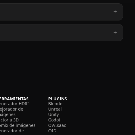
ERRAMIENTAS
PLUGINS
enerador HDRI
Blender
ejorador de
Unreal
mágenes
Unity
ector a 3D
Godot
emix de imágenes
OV/Isaac
enerador de
C4D