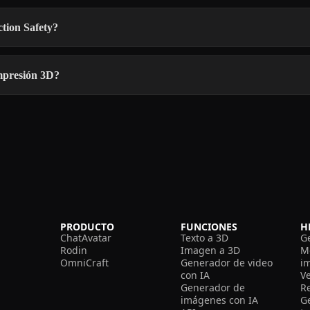
tion Safety?
impresión 3D?
PRODUCTO
FUNCIONES
H
ChatAvatar
Texto a 3D
G
Rodin
Imagen a 3D
M
OmniCraft
Generador de video
i
con IA
V
Generador de
R
imágenes con IA
G