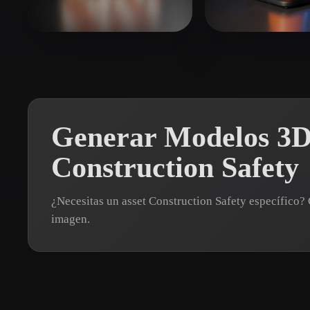
Organic
Photorealistic
Pixel
Appinpsire
131 me gusta
3rfwefrq
59 me 
Generar Modelos 3D
Construction Safety
¿Necesitas un asset Construction Safety específico
imagen.