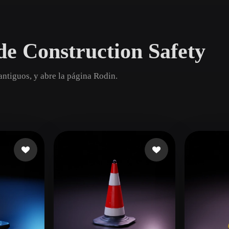
Game
n
Development
e Construction Safety
ce
VR/AR
Mechanical
ntiguos, y abre la página Rodin.
Engineering
ot
Maya
3DS Max
ComfyUI
oon
Cel-Shaded
Fantasy
tric
Low Poly
Medieval