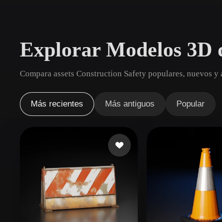
Casos De Uso
3D Printing
Animatio
Explorar Modelos 3D d
NFT Creation
E-commer
Jewelry
Metaverse
Compara assets Construction Safety populares, nuevos y a
Design
Plug-Ins
Más recientes
Más antiguos
Popular
Blender
Unity
Unreal
God
Estilos
Abstract
Anime
Cart
Hand-Painted
Industrial
Isome