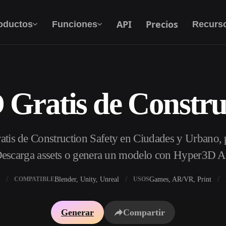
API
Precios
oductos
Funciones
Recurs
Gratis de Constru
Texto A 3D
Del prompt de texto al objeto 3D — al
instante.
tis de Construction Safety en Ciudades y Urbano, p
API
Integra nuestra IA creativa en tu app o flujo de
escarga assets o genera un modelo con Hyper3D A
trabajo.
Blender, Unity, Unreal
Games, AR/VR, Print
COMPATIBLE
USOS
 texturas IA
Buscador de modelos 3D
Generar
Compartir
DRI IA
Convertidor SVG a 3D