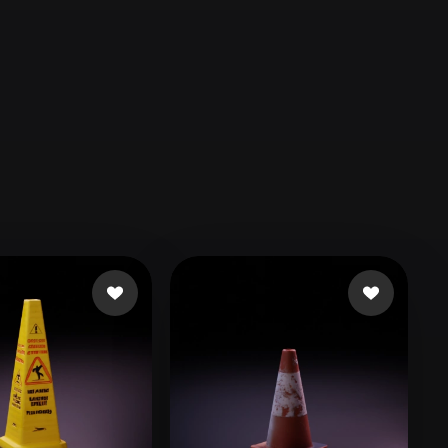
Automotive
Design
Character
Design
21
Flat
Gothic
Minimalist
Modern