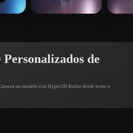
 Art
Realistic
Retro
师姐
gusta
23 me gusta
Wells
 Personalizados de
? Genera un modelo con Hyper3D Rodin desde texto o