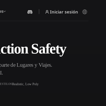
Iniciar sesión
os
ction Safety
Generador De Video Con IA
Crea vídeos a partir de texto o imágenes con
IA.
arte de Lugares y Viajes.
I.
Realistic, Low Poly
ESTILOS
Editor de mallas 3D