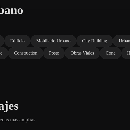
bano
Edificio
Mobiliario Urbano
City Building
Urba
ne
Construction
Poste
Obras Viales
Cone
H
ajes
edas más amplias.