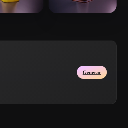
Stylized
Voxel
 Lope
10 me gusta
daniel.v.jensen
18 me gusta
Generar