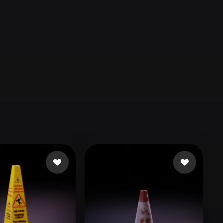
Automotive
Design
Character
Design
21
Flat
Gothic
Minimalist
Modern