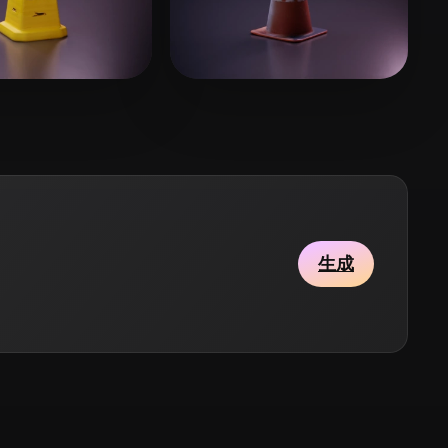
Stylized
Voxel
10 点赞
18 点赞
 Lope
daniel.v.jensen
生成