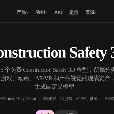
API
定价
产品
功能
资源
struction Safet
文本转 3D
从文字提示到 3D 物体 —— 即刻完成。
个免费 Construction Safety 3D 模型
API
将我们的创意 AI 接入你的应用或工作
游戏、动画、AR/VR 和产品视觉的现成资产，也可
流。
生成自定义模型。
Blender, Unity, Unreal
游戏、3D 打印、AR/VR、动画
写
软件
用途
风格
3D 模型搜索引擎
器
SVG 转 3D 转换器