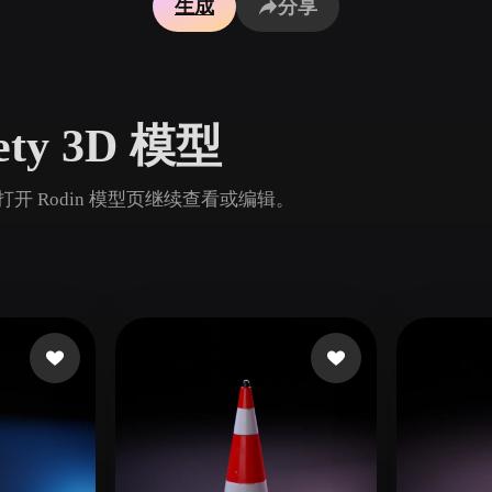
生成
分享
Game
n
Development
ce
VR/AR
fety 3D 模型
Mechanical
Engineering
产，并打开 Rodin 模型页继续查看或编辑。
ot
Maya
3DS Max
ComfyUI
oon
Cel-Shaded
Fantasy
tric
Low Poly
Medieval