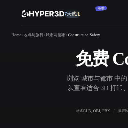
免费
7天试用
产品
Home
地点与旅行
城市与都市
Construction Safety
功能
Rodin
ChatAvatar
API
免费 Con
图片转 3D
定价
上传一张图片，即刻获得 3D 物体。
资源
浏览 城市与都市 中的 5 
AI 图片生成器
以查看适合 3D 打印、
用一句简单提示生成高质量视觉内容。
社区
OmniCraft
GLB, OBJ, FBX
格式
兼容
AI 图像重混
AI 纹理生成器
故事
研究
博客
AI 图像增强器
AI HDRI 生成