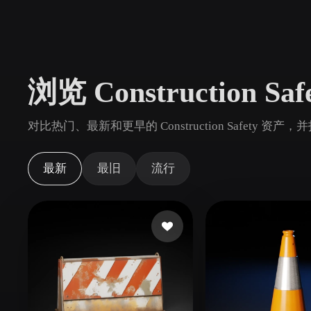
用例
3D Printing
Animatio
NFT Creation
E-commer
浏览 Construction Sa
Jewelry
Metaverse
Design
对比热门、最新和更早的 Construction Safety 资
插件
Blender
Unity
Unreal
God
最新
最旧
流行
风格
Abstract
Anime
Cart
Hand-Painted
Industrial
Isome