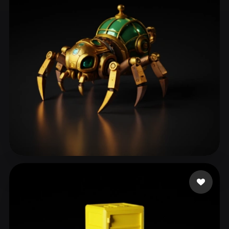
ComfyUI
21
Estilos
Abstract
Anime
Cartoon
Cel-Shaded
Fantasy
Flat
Gothic
Hand-Painted
Industrial
Isometric
Low Poly
Medieval
Minimalist
Modern
Organic
Photorealistic
Pixel Art
Realistic
Retro
Stylized
dagostini programado
183 me gusta
Voxel