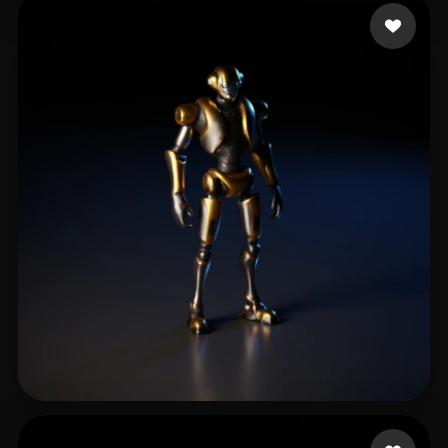
GLORY SQUARE
10 me gusta
Drab Alex
16 me gusta