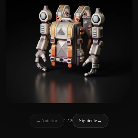
billington rose
7 me gusta
←
Anterior
1 / 2
Siguiente
→