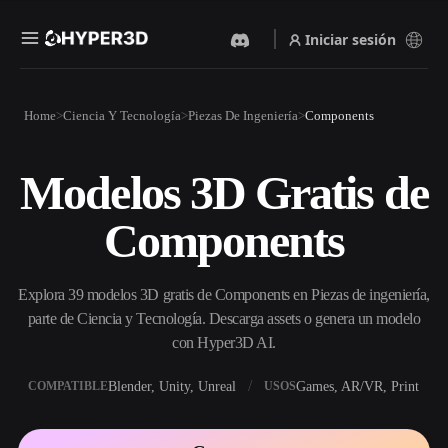
Iniciar sesión
Productos
Home
Ciencia Y Tecnología
Piezas De Ingeniería
Components
Funciones
Rodin
ChatAvatar
API
Modelos 3D Gratis de
Imagen A 3D
Texto A 3D
Precios
Sube una imagen y obtén un
Del prompt de texto al objeto
Components
objeto 3D al instante.
3D — al instante.
Recursos
Generador De Imágenes Con
Generador De Video Con IA
IA
Explora 39 modelos 3D gratis de Components en Piezas de ingeniería,
Crea vídeos a partir de texto o
Genera imágenes de alta
imágenes con IA.
calidad a partir de un simple
parte de Ciencia y Tecnología. Descarga assets o genera un modelo
Comunidad
prompt.
con Hyper3D AI.
API
Blender, Unity, Unreal
Games, AR/VR, Print
COMPATIBLE
USOS
Integra nuestra IA creativa en
Historia
Investigación
Blog
tu app o flujo de trabajo.
OmniCraft