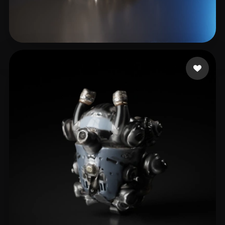
Arru
15 me gusta