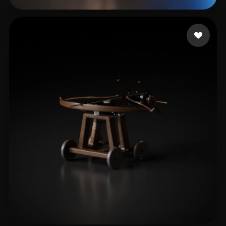
shaharabani omer
12 me gusta