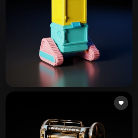
eEhyQx
31 me gusta