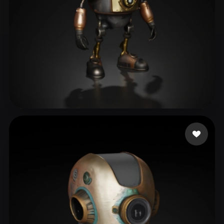
xiaochun
173 me gusta