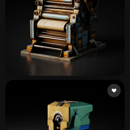
eEhyQx
46 me gusta