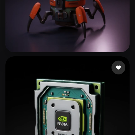
mjb
238 me gusta