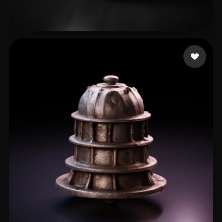
lin hua
48 me gusta