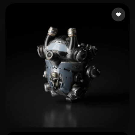
Белов Максим
5 me gusta