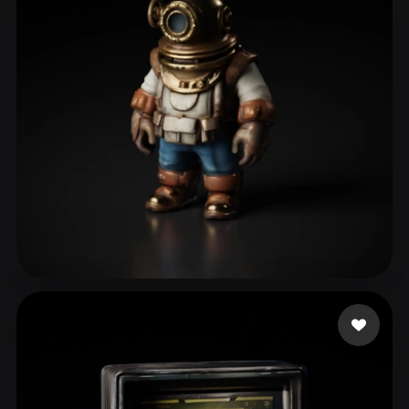
ComfyUI
21
Estilos
Abstract
Anime
Cartoon
Cel-Shaded
Fantasy
Flat
Gothic
Hand-Painted
Industrial
Isometric
Low Poly
Medieval
Minimalist
Modern
Organic
Photorealistic
Pixel Art
Realistic
Retro
Stylized
blueshani
32 me gusta
Voxel