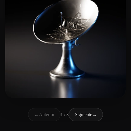
cizob92
7 me gusta
←
Anterior
1 / 3
Siguiente
→