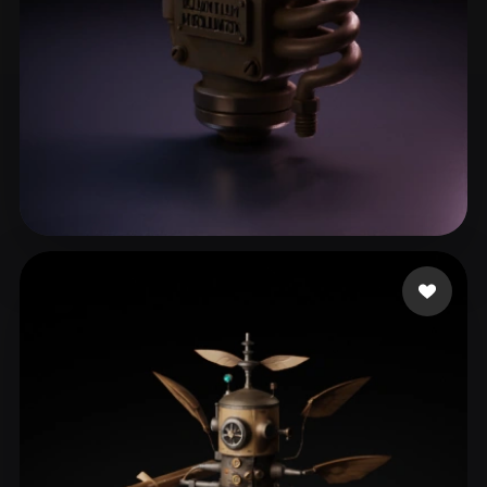
Knapp Keegan
22 me gusta