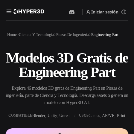
Iniciar sesión
Productos
Home
Ciencia Y Tecnología
Piezas De Ingeniería
Engineering Part
Funciones
Rodin
ChatAvatar
API
Modelos 3D Gratis de
Imagen A 3D
Texto A 3D
Precios
Sube una imagen y obtén un
Del prompt de texto al objeto
Engineering Part
objeto 3D al instante.
3D — al instante.
Recursos
Generador De Imágenes Con
Generador De Video Con IA
IA
Explora 46 modelos 3D gratis de Engineering Part en Piezas de
Crea vídeos a partir de texto o
Genera imágenes de alta
imágenes con IA.
calidad a partir de un simple
ingeniería, parte de Ciencia y Tecnología. Descarga assets o genera un
Comunidad
prompt.
modelo con Hyper3D AI.
API
Blender, Unity, Unreal
Games, AR/VR, Print
COMPATIBLE
USOS
Integra nuestra IA creativa en
Historia
Investigación
Blog
tu app o flujo de trabajo.
OmniCraft