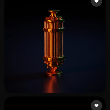
Saglam Ridvan
7 me gusta