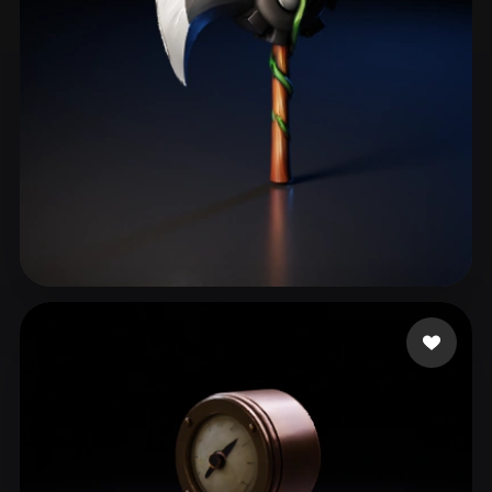
Gugav Gustavojj
68 me gusta