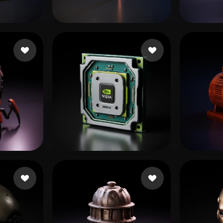
 Art
Realistic
Retro
아요
68 좋아요
Gugav Gustavojj
Knap
161 좋아요
Not robot
Peter