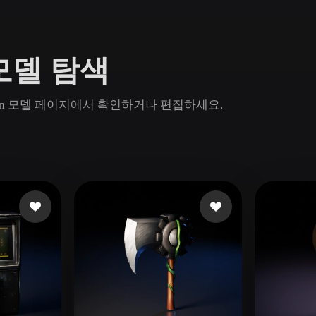
Game
n
Development
D 모델 탐색
ce
VR/AR
Mechanical
 Rodin 모델 페이지에서 확인하거나 편집하세요.
Engineering
ot
Maya
3DS Max
ComfyUI
oon
Cel-Shaded
Fantasy
tric
Low Poly
Medieval