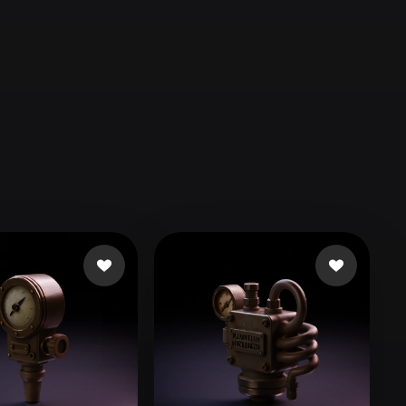
Automotive
Design
Character
Design
21
Flat
Gothic
Minimalist
Modern