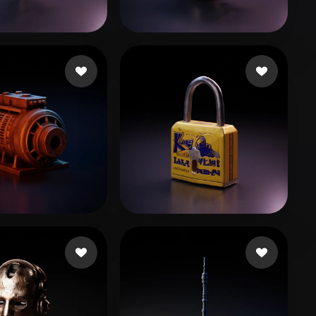
Stylized
Voxel
15 좋아요
22 좋아요
p Keegan
Knapp Keegan
76 좋아요
12 좋아요
son Matthew
Syedanabavlogs