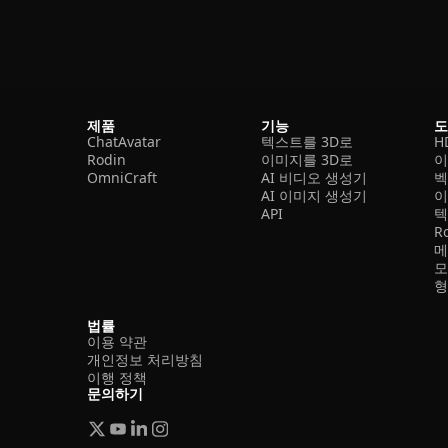
제품
기능
ChatAvatar
텍스트를 3D로
H
Rodin
이미지를 3D로
이
OmniCraft
AI 비디오 생성기
벡
AI 이미지 생성기
이
API
텍
R
메
모
형
법률
이용 약관
개인정보 처리방침
이행 정책
문의하기