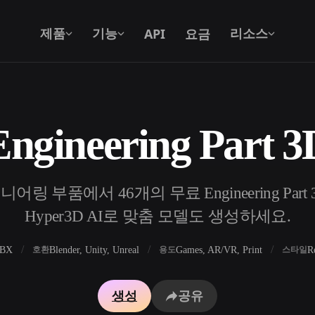
API
요금
제품
기능
리소스
gineering Part
텍스트를 3D로
텍스트 프롬프트를 3D 오브젝트로 — 즉
시 변환.
어링 부품에서 46개의 무료 Engineering Par
API
우리의 크리에이티브 AI를 앱이나 워크플
Hyper3D AI로 맞춤 모델도 생성하세요.
로에 연결하세요.
FBX
Blender, Unity, Unreal
Games, AR/VR, Print
R
호환
용도
스타일
 생성기
3D 모델 검색 엔진
생성
공유
 생성기
SVG to 3D 변환기