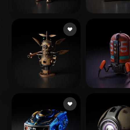
Organic
Photorealistic
Pixel
32 좋아요
50 좋
blueshani
lrlrlr26_
68 좋아요
238 좋아요
Kungler Marian
mjb