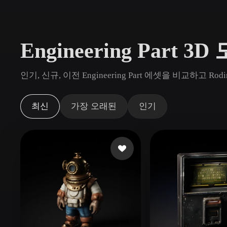
사용 사례
3D Printing
Animatio
Engineering Part 3
NFT Creation
E-commer
Jewelry
Metaverse
인기, 신규, 이전 Engineering Part 에셋을 비교하고
Design
플러그인
최신
가장 오래된
인기
Blender
Unity
Unreal
God
스타일
Abstract
Anime
Cart
Hand-Painted
Industrial
Isome