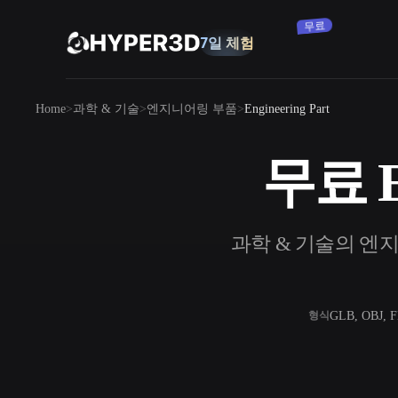
구독
제품
Home
과학 & 기술
엔지니어링 부품
Engineering Part
기능
Rodin
ChatAvatar
API
무료 En
이미지를 3D로
요금
사진을 업로드하면 3D 오브젝트를 바로
받아보세요.
리소스
과학 & 기술의 엔지니
AI 이미지 생성기
간단한 프롬프트로 고품질 비주얼을 생성
하세요.
커뮤니티
OmniCraft
GLB, OBJ, 
형식
AI 이미지 리믹스
AI 텍스처
스토리
연구
블로그
AI 이미지 향상 도구
AI HDRI