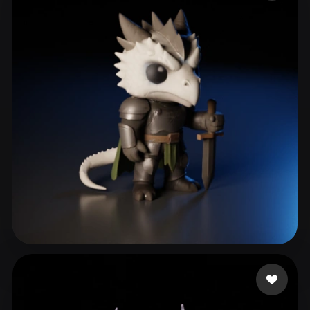
ComfyUI
21
Estilos
Abstract
Anime
Cartoon
Cel-Shaded
Fantasy
Flat
Gothic
Hand-Painted
Industrial
Isometric
Low Poly
Medieval
Minimalist
Modern
Organic
Photorealistic
Pixel Art
Realistic
Retro
Stylized
Voxel
Gregorio Maxwell
185 me gusta