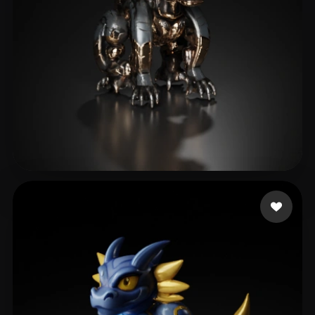
naidasrep
12 me gusta