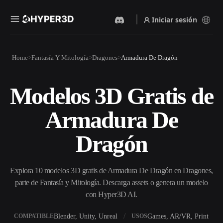
Iniciar sesión
Productos
Home
Fantasía Y Mitología
Dragones
Armadura De Dragón
Funciones
Rodin
ChatAvatar
API
Modelos 3D Gratis de
Imagen A 3D
Texto A 3D
Precios
Sube una imagen y obtén un
Del prompt de texto al objeto
Armadura De
objeto 3D al instante.
3D — al instante.
Recursos
Generador De Imágenes Con
Dragón
Generador De Video Con IA
IA
Crea vídeos a partir de texto o
Genera imágenes de alta
imágenes con IA.
calidad a partir de un simple
Comunidad
prompt.
Explora 10 modelos 3D gratis de Armadura De Dragón en Dragones,
parte de Fantasía y Mitología. Descarga assets o genera un modelo
API
con Hyper3D AI.
Integra nuestra IA creativa en
Historia
Investigación
Blog
tu app o flujo de trabajo.
Blender, Unity, Unreal
Games, AR/VR, Print
COMPATIBLE
USOS
OmniCraft