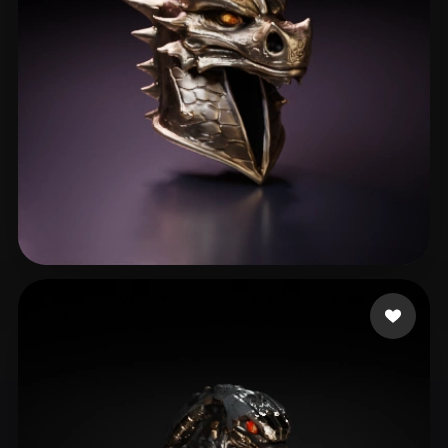
unrealuni
23 me gusta