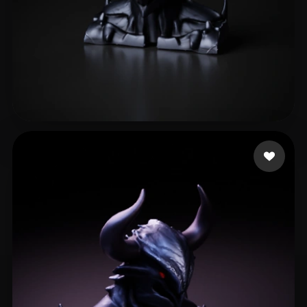
eEhyQx
3 me gusta