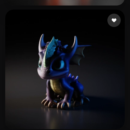
Killsy
15 me gusta