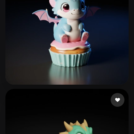
926298170
265 me gusta