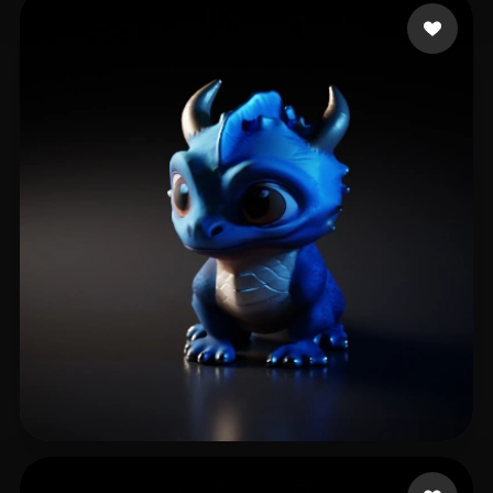
zjh
18 me gusta
PuttyPedro
13 me gusta