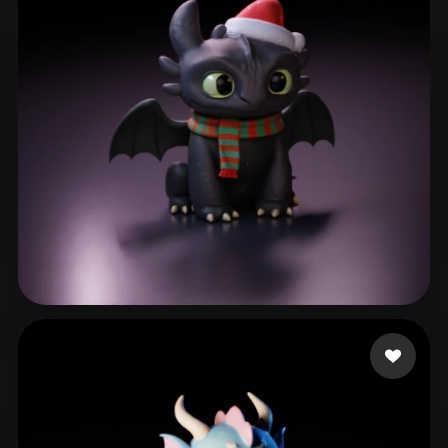
ComfyUI
21
Estilos
Abstract
Anime
Cartoon
Cel-Shaded
Fantasy
Flat
Gothic
Hand-Painted
Industrial
Isometric
Low Poly
Medieval
Minimalist
Modern
Organic
Photorealistic
Pixel Art
Realistic
Retro
Stylized
Demetrio Luan
355 me gusta
Voxel