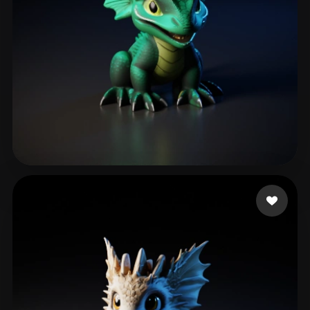
shartu
87 me gusta