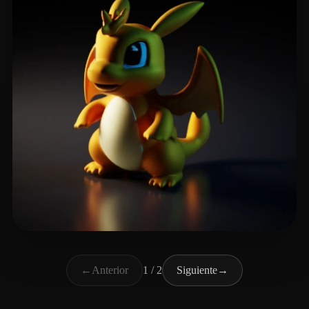
Лапин Владимир
13 me gusta
←
Anterior
1 / 2
Siguiente
→