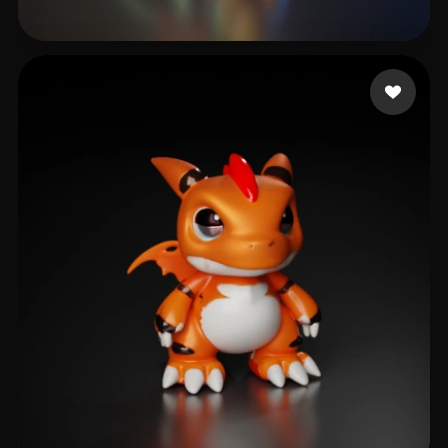
NJsalubrious
13 me gusta