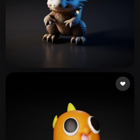
shitianxing666
231 me gusta