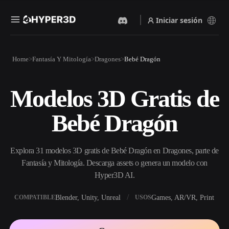
Iniciar sesión
Productos
Home
Fantasía Y Mitología
Dragones
Bebé Dragón
Funciones
Rodin
ChatAvatar
API
Modelos 3D Gratis de
Imagen A 3D
Texto A 3D
Precios
Sube una imagen y obtén un
Del prompt de texto al objeto
Bebé Dragón
objeto 3D al instante.
3D — al instante.
Recursos
Generador De Imágenes Con
Generador De Video Con IA
IA
Explora 31 modelos 3D gratis de Bebé Dragón en Dragones, parte de
Crea vídeos a partir de texto o
Genera imágenes de alta
imágenes con IA.
calidad a partir de un simple
Fantasía y Mitología. Descarga assets o genera un modelo con
Comunidad
prompt.
Hyper3D AI.
API
Blender, Unity, Unreal
Games, AR/VR, Print
COMPATIBLE
USOS
Integra nuestra IA creativa en
Historia
Investigación
Blog
tu app o flujo de trabajo.
OmniCraft