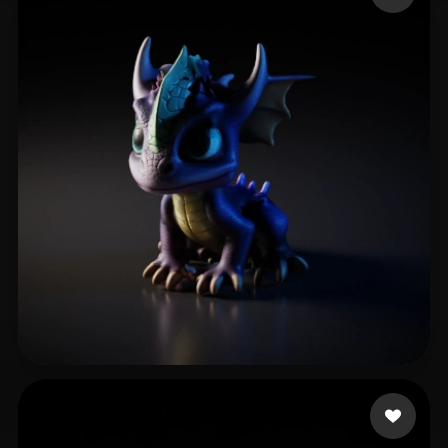
13 点赞
Arte Final Acrinox