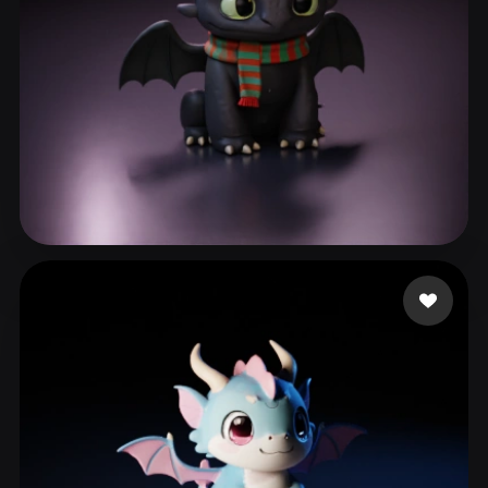
ComfyUI
21
风格
Abstract
Anime
Cartoon
Cel-Shaded
Fantasy
Flat
Gothic
Hand-Painted
Industrial
Isometric
Low Poly
Medieval
355 点赞
Demetrio Luan
Minimalist
Modern
Organic
Photorealistic
Pixel Art
Realistic
Retro
Stylized
Voxel