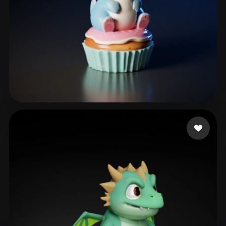
265 点赞
926298170