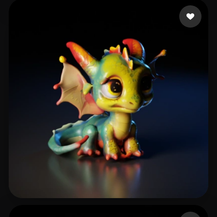
11 点赞
Musto Alessio
13 点赞
NJsalubrious