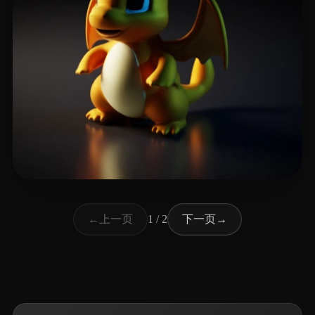
13 点赞
Лапин Владимир
上一页
下一页
←
1 / 2
→