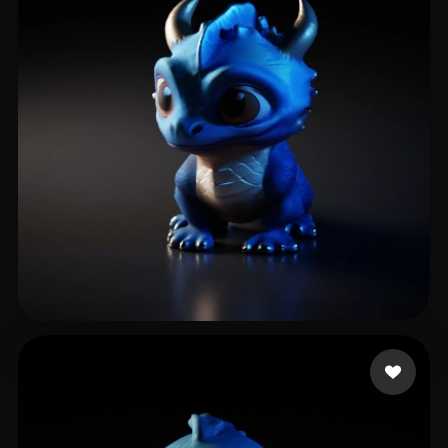
13 点赞
PuttyPedro