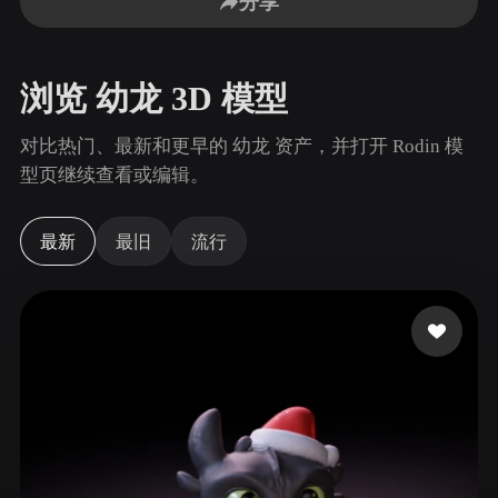
分享
用例
AI 图像重混
AI HDRI 生成器
3D 网格 편집기
3D Printing
Animation
AI 图像增强器
3D 模型搜索引擎
浏览 幼龙 3D 模型
Game
Automotive
AI 纹理生成器
SVG 转 3D 转换器
Development
Design
对比热门、最新和更早的 幼龙 资产，并打开 Rodin 模
NFT Creation
E-commerce
型页继续查看或编辑。
Character
VR/AR
Design
最新
最旧
流行
Metaverse
Jewelry Design
Mechanical
Engineering
插件
Blender
Unity
Unreal
Godot
Maya
3DS Max