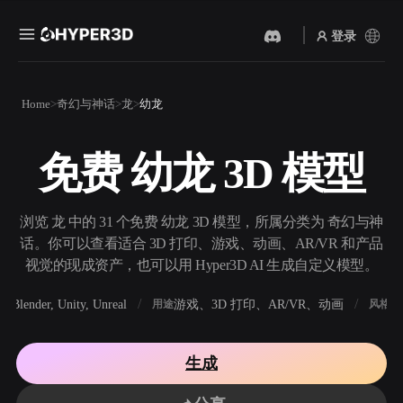
登录
产品
Home
奇幻与神话
龙
幼龙
功能
Rodin
ChatAvatar
API
免费 幼龙 3D 模型
图片转 3D
文本转 3D
定价
上传一张图片，即刻获得 3D
从文字提示到 3D 物体 ——
物体。
即刻完成。
资源
浏览 龙 中的 31 个免费 幼龙 3D 模型，所属分类为 奇幻与神
AI 视频生成器
AI 图片生成器
话。你可以查看适合 3D 打印、游戏、动画、AR/VR 和产品
用 AI 从文字或图片创作视
用一句简单提示生成高质量
视觉的现成资产，也可以用 Hyper3D AI 生成自定义模型。
频。
视觉内容。
社区
Blender, Unity, Unreal
游戏、3D 打印、AR/VR、动画
写
软件
用途
风格
API
将我们的创意 AI 接入你的应
用或工作流。
故事
研究
博客
生成
OmniCraft