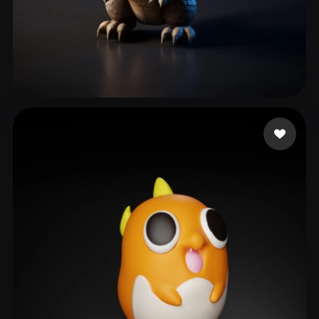
231 点赞
shitianxing666