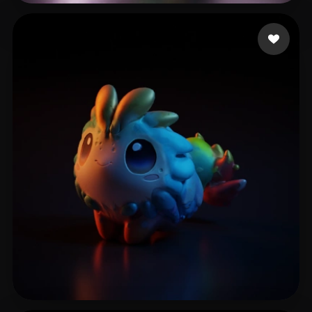
16 点赞
Florimont Yann