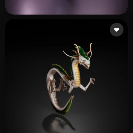
12 点赞
xiandanhuang