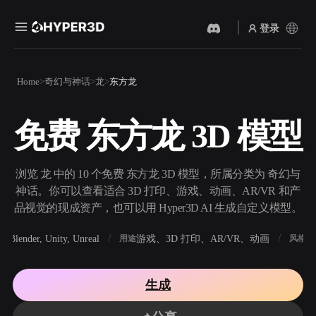
登录
产品
Home
奇幻与神话
龙
东方龙
功能
Rodin
ChatAvatar
API
免费 东方龙 3D 模型
图片转 3D
文本转 3D
定价
上传一张图片，即刻获得 3D
从文字提示到 3D 物体 ——
物体。
即刻完成。
资源
浏览 龙 中的 10 个免费 东方龙 3D 模型，所属分类为 奇幻与
AI 视频生成器
AI 图片生成器
神话。你可以查看适合 3D 打印、游戏、动画、AR/VR 和产
用 AI 从文字或图片创作视
用一句简单提示生成高质量
品视觉的现成资产，也可以用 Hyper3D AI 生成自定义模型。
频。
视觉内容。
社区
Blender, Unity, Unreal
游戏、3D 打印、AR/VR、动画
写
软件
用途
风格
API
将我们的创意 AI 接入你的应
用或工作流。
故事
研究
博客
生成
OmniCraft