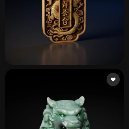
ComfyUI
21
风格
Abstract
Anime
Cartoon
Cel-Shaded
Fantasy
Flat
Gothic
Hand-Painted
Industrial
Isometric
Low Poly
Medieval
156 点赞
jingaojin1984
Minimalist
Modern
Organic
Photorealistic
Pixel Art
Realistic
Retro
Stylized
Voxel