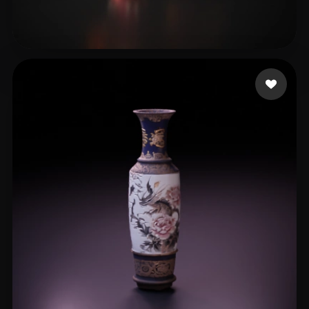
11 点赞
kucher maks