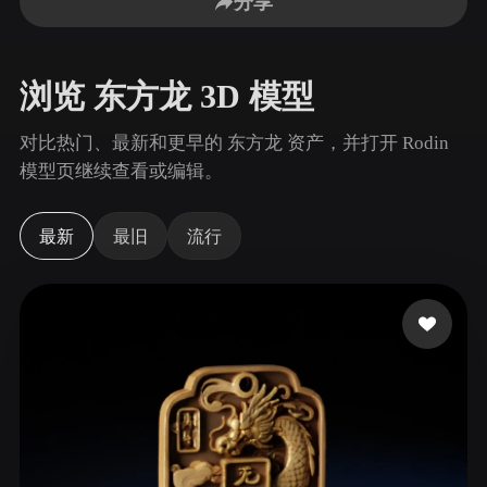
分享
用例
AI 图像重混
AI HDRI 生成器
3D 网格 편집기
3D Printing
Animation
AI 图像增强器
3D 模型搜索引擎
浏览 东方龙 3D 模型
Game
Automotive
AI 纹理生成器
SVG 转 3D 转换器
Development
Design
对比热门、最新和更早的 东方龙 资产，并打开 Rodin
NFT Creation
E-commerce
模型页继续查看或编辑。
Character
VR/AR
Design
最新
最旧
流行
Metaverse
Jewelry Design
Mechanical
Engineering
插件
Blender
Unity
Unreal
Godot
Maya
3DS Max