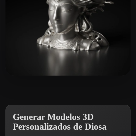
ComfyUI
21
Estilos
Abstract
Anime
Cartoon
Cel-Shaded
Fantasy
Flat
Gothic
Hand-Painted
Industrial
Isometric
Low Poly
Medieval
Minimalist
Modern
Organic
Photorealistic
Kondla Mahendra Nath
12 me gusta
Pixel Art
Realistic
Retro
Stylized
Voxel
Generar Modelos 3D
Personalizados de Diosa