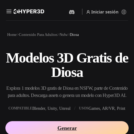
Iniciar sesión
Productos
Home
Contenido Para Adultos
Nsfw
Diosa
Funciones
Rodin
ChatAvatar
API
Modelos 3D Gratis de
Imagen A 3D
Texto A 3D
Precios
Sube una imagen y obtén un
Del prompt de texto al objeto
Diosa
objeto 3D al instante.
3D — al instante.
Recursos
Generador De Imágenes Con
Generador De Video Con IA
IA
Explora 1 modelos 3D gratis de Diosa en NSFW, parte de Contenido
Crea vídeos a partir de texto o
Genera imágenes de alta
imágenes con IA.
calidad a partir de un simple
para adultos. Descarga assets o genera un modelo con Hyper3D AI.
Comunidad
prompt.
Blender, Unity, Unreal
Games, AR/VR, Print
COMPATIBLE
USOS
API
Integra nuestra IA creativa en
Historia
Investigación
Blog
tu app o flujo de trabajo.
Generar
OmniCraft