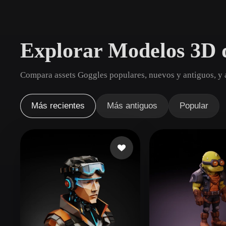
Casos De Uso
3D Printing
Animatio
Explorar Modelos 3D 
NFT Creation
E-commer
Jewelry
Metaverse
Compara assets Goggles populares, nuevos y antiguos, y 
Design
Plug-Ins
Más recientes
Más antiguos
Popular
Blender
Unity
Unreal
God
Estilos
Abstract
Anime
Cart
Hand-Painted
Industrial
Isome