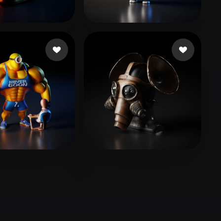
Stylized
Voxel
i Manuca
16 me gusta
Technologies Tamuz
16 me gusta
황 재우
teil Camito
40 me gusta
6 me gusta