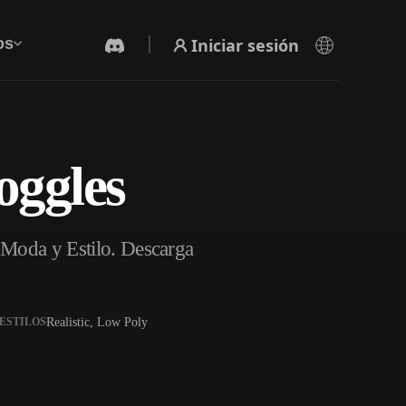
Iniciar sesión
os
oggles
Generador De Video Con IA
Crea vídeos a partir de texto o imágenes con
IA.
 Moda y Estilo. Descarga
Realistic, Low Poly
ESTILOS
Editor de mallas 3D