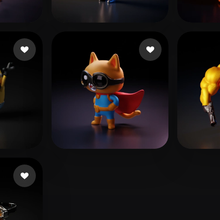
 Art
Realistic
Retro
min
55 me gusta
Dogmar666
28 me gusta
Gerr
e gusta
Gonzalez Montoya San
8 me gusta
Under