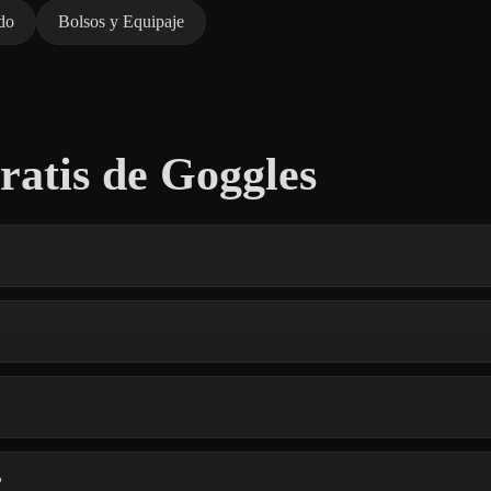
do
Bolsos y Equipaje
atis de Goggles
?