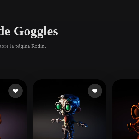
Game
n
Development
de Goggles
ce
VR/AR
Mechanical
abre la página Rodin.
Engineering
ot
Maya
3DS Max
ComfyUI
oon
Cel-Shaded
Fantasy
tric
Low Poly
Medieval