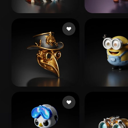
Organic
Photorealistic
Pixel
ttt
29 me gusta
benquet benja
colling viktor
37 me gusta
Duhengan
29 m