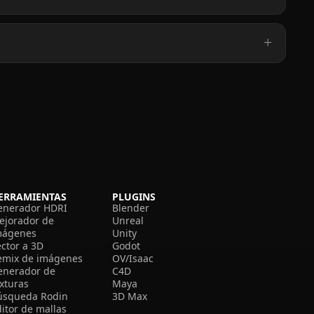
ERRAMIENTAS
PLUGINS
enerador HDRI
Blender
ejorador de
Unreal
mágenes
Unity
ector a 3D
Godot
emix de imágenes
OV/Isaac
enerador de
C4D
exturas
Maya
úsqueda Rodin
3D Max
itor de mallas