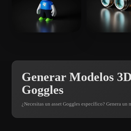
泽栋 储
2 me gusta
Ars3D
11 me gu
Generar Modelos 3D
Goggles
¿Necesitas un asset Goggles específico? Genera un