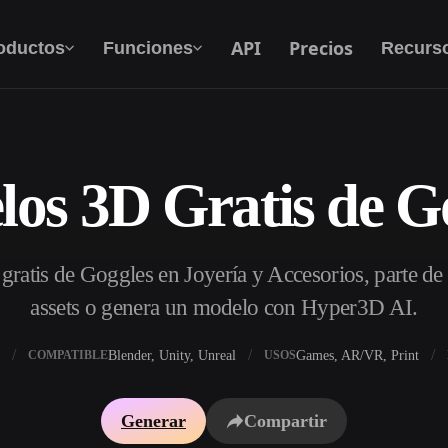
API
Precios
oductos
Funciones
Recurs
os 3D Gratis de G
Texto A 3D
Del prompt de texto al objeto 3D — al
instante.
ratis de Goggles en Joyería y Accesorios, parte de
API
Integra nuestra IA creativa en tu app o flujo de
assets o genera un modelo con Hyper3D AI.
trabajo.
Blender, Unity, Unreal
Games, AR/VR, Print
COMPATIBLE
USOS
 texturas IA
Buscador de modelos 3D
Generar
Compartir
DRI IA
Convertidor SVG a 3D