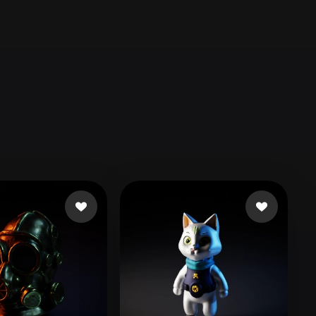
Automotive
Design
Character
Design
21
Flat
Gothic
Minimalist
Modern