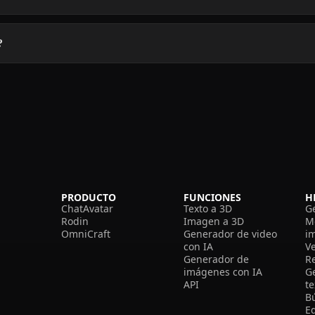
?
PRODUCTO
FUNCIONES
H
ChatAvatar
Texto a 3D
G
Rodin
Imagen a 3D
M
OmniCraft
Generador de video
i
con IA
V
Generador de
R
imágenes con IA
G
API
t
B
Ed