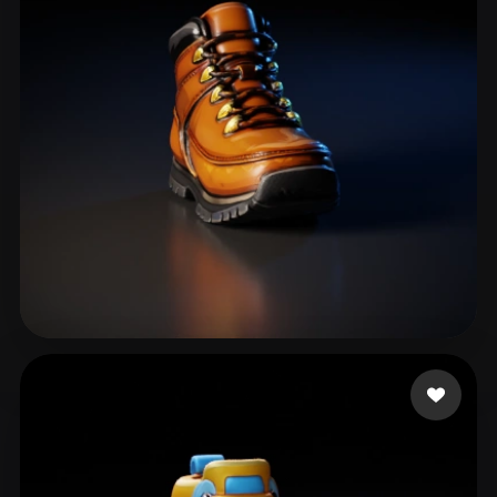
ComfyUI
21
Estilos
Abstract
Anime
Cartoon
Cel-Shaded
Fantasy
Flat
Gothic
Hand-Painted
Industrial
Isometric
Low Poly
Medieval
Minimalist
Modern
Organic
Photorealistic
Pixel Art
Realistic
Retro
Stylized
Jordan Luke
43 me gusta
Voxel