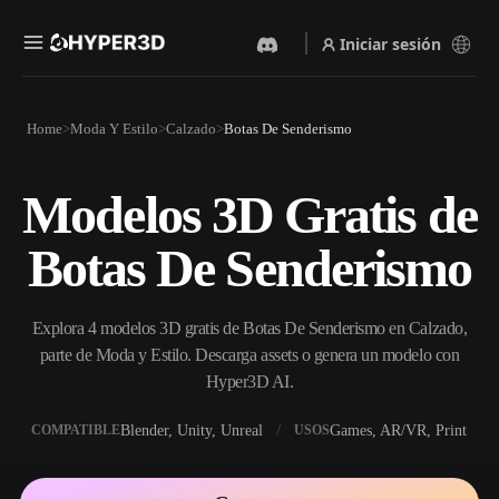
Iniciar sesión
Productos
Home
Moda Y Estilo
Calzado
Botas De Senderismo
Funciones
Rodin
ChatAvatar
API
Modelos 3D Gratis de
Imagen A 3D
Texto A 3D
Precios
Sube una imagen y obtén un
Del prompt de texto al objeto
Botas De Senderismo
objeto 3D al instante.
3D — al instante.
Recursos
Generador De Imágenes Con
Generador De Video Con IA
IA
Explora 4 modelos 3D gratis de Botas De Senderismo en Calzado,
Crea vídeos a partir de texto o
Genera imágenes de alta
imágenes con IA.
calidad a partir de un simple
parte de Moda y Estilo. Descarga assets o genera un modelo con
Comunidad
prompt.
Hyper3D AI.
API
Blender, Unity, Unreal
Games, AR/VR, Print
COMPATIBLE
USOS
Integra nuestra IA creativa en
Historia
Investigación
Blog
tu app o flujo de trabajo.
OmniCraft