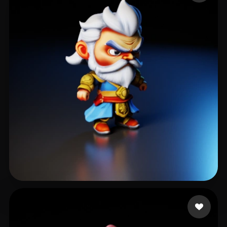
letswin88
66 me gusta