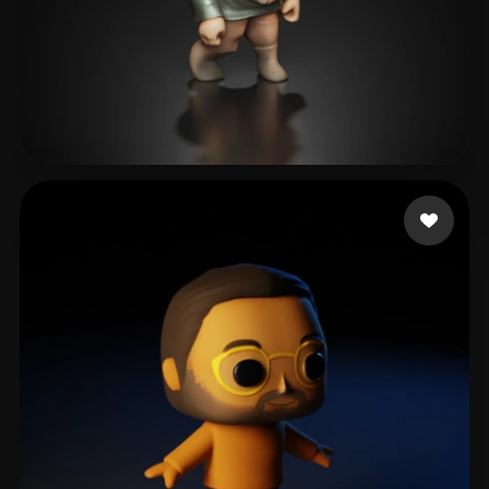
basecore
50 me gusta