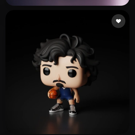
hrhdfd
237 me gusta