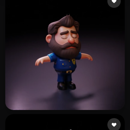
z agottt
211 me gusta