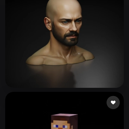
ComfyUI
21
Estilos
Abstract
Anime
Cartoon
Cel-Shaded
Fantasy
Flat
Gothic
Hand-Painted
Industrial
Isometric
Low Poly
Medieval
Minimalist
Modern
Organic
Photorealistic
Pixel Art
Realistic
Retro
Stylized
Ni
83 me gusta
Voxel