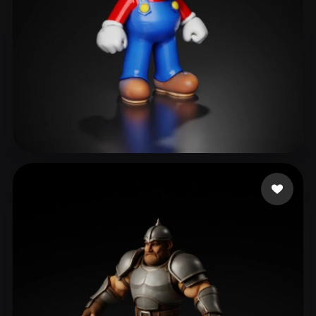
Smaok
236 me gusta