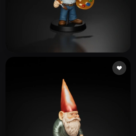
Shore Casey
83 me gusta