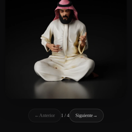
mesraem
90 me gusta
←
Anterior
1 / 4
Siguiente
→