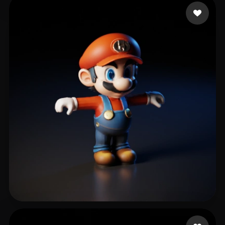
manzilone danzi
123 me gusta
fdfsfdsfdgkjh gfdhgf
517 me gusta