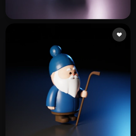
charey
42 me gusta