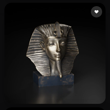
astdksfilms
136 me gusta