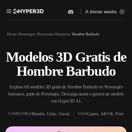
Iniciar sesión
Productos
Home
Personajes
Personajes Humanos
Hombre Barbudo
Funciones
Rodin
ChatAvatar
API
Modelos 3D Gratis de
Imagen A 3D
Texto A 3D
Precios
Sube una imagen y obtén un
Del prompt de texto al objeto
Hombre Barbudo
objeto 3D al instante.
3D — al instante.
Recursos
Generador De Imágenes Con
Generador De Video Con IA
IA
Explora 68 modelos 3D gratis de Hombre Barbudo en Personajes
Crea vídeos a partir de texto o
Genera imágenes de alta
imágenes con IA.
calidad a partir de un simple
humanos, parte de Personajes. Descarga assets o genera un modelo
Comunidad
prompt.
con Hyper3D AI.
API
Blender, Unity, Unreal
Games, AR/VR, Print
COMPATIBLE
USOS
Integra nuestra IA creativa en
Historia
Investigación
Blog
tu app o flujo de trabajo.
OmniCraft