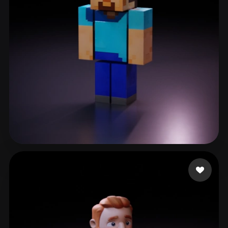
RickLee
243 me gusta