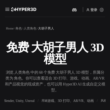
登录
产品
Home
角色
人类角色
大胡子男人
功能
Rodin
ChatAvatar
API
免费 大胡子男人 3D
图片转 3D
文本转 3D
定价
上传一张图片，即刻获得 3D
从文字提示到 3D 物体 ——
模型
物体。
即刻完成。
资源
AI 视频生成器
AI 图片生成器
用 AI 从文字或图片创作视
用一句简单提示生成高质量
浏览 人类角色 中的 68 个免费 大胡子男人 3D 模型，所属分
频。
视觉内容。
类为 角色。你可以查看适合 3D 打印、游戏、动画、AR/VR
社区
和产品视觉的现成资产，也可以用 Hyper3D AI 生成自定义模
API
型。
将我们的创意 AI 接入你的应
用或工作流。
故事
研究
博客
Blender, Unity, Unreal
游戏、3D 打印、AR/VR、动画
写
软件
用途
风格
OmniCraft