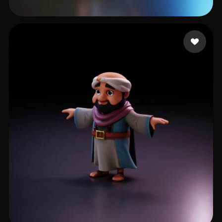
46 点赞
Choong Gen