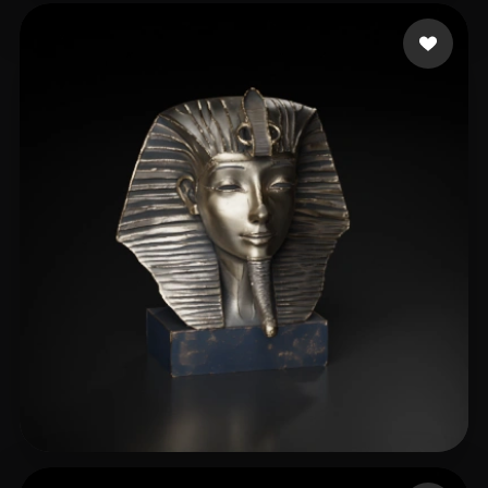
136 点赞
astdksfilms
123 点赞
manzilone danzi