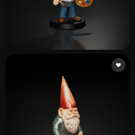
83 点赞
Shore Casey