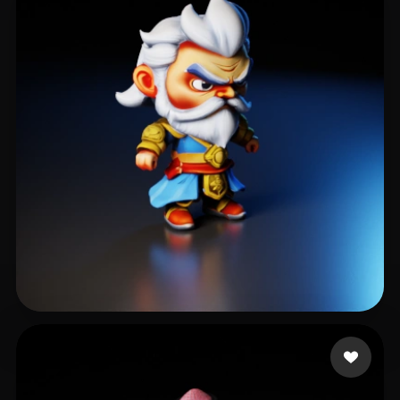
66 点赞
letswin88