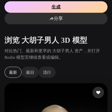
用例
AI 图像重混
AI HDRI 生成器
3D 网格 편집기
生成
3D Printing
Animation
AI 图像增强器
3D 模型搜索引擎
分享
Game
Automotive
AI 纹理生成器
SVG 转 3D 转换器
Development
Design
NFT Creation
E-commerce
浏览 大胡子男人 3D 模型
Character
VR/AR
Design
对比热门、最新和更早的 大胡子男人 资产，并打开
Metaverse
Jewelry Design
Rodin 模型页继续查看或编辑。
Mechanical
Engineering
最新
最旧
流行
插件
Blender
Unity
Unreal
Godot
Maya
3DS Max