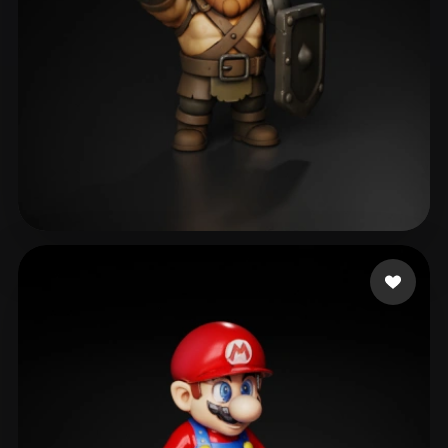
68 点赞
Daily Studio Play US