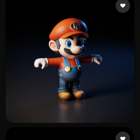
517 点赞
fdfsfdsfdgkjh gfdhgf