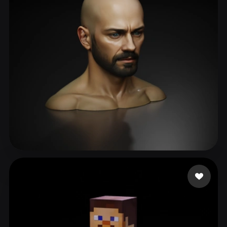
ComfyUI
21
风格
Abstract
Anime
Cartoon
Cel-Shaded
Fantasy
Flat
Gothic
Hand-Painted
Industrial
Isometric
Low Poly
Medieval
Minimalist
Modern
Organic
Photorealistic
Pixel Art
Realistic
Retro
Stylized
83 点赞
Ni
Voxel