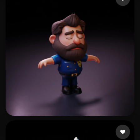
211 点赞
z agottt