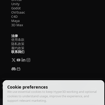
Unity
Godot
OV/Isaac
C4D
Maya
3D Max
法律
使用条款
隐私政策
履约政策
联系我们
© 2026 Deemos Corporation. 保留所有权利
Cookie preferences
使用条款
隐私政策
履约政策
中文
We use essential cookies to keep Hyper3D working and optional
cookies to understand usage, improve the experience, and
support relevant marketing.