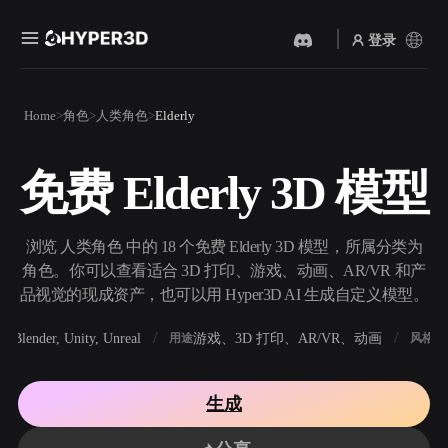
登录
产品
Home
角色
人类角色
Elderly
功能
Rodin
ChatAvatar
API
免费 Elderly 3D 模型
图片转 3D
文本转 3D
定价
上传一张图片，即刻获得 3D
从文字提示到 3D 物体 ——
物体。
即刻完成。
资源
浏览 人类角色 中的 18 个免费 Elderly 3D 模型，所属分类为
AI 视频生成器
AI 图片生成器
角色。你可以查看适合 3D 打印、游戏、动画、AR/VR 和产
用 AI 从文字或图片创作视
用一句简单提示生成高质量
品视觉的现成资产，也可以用 Hyper3D AI 生成自定义模型。
频。
视觉内容。
社区
Blender, Unity, Unreal
游戏、3D 打印、AR/VR、动画
写
软件
用途
风格
API
将我们的创意 AI 接入你的应
用或工作流。
故事
研究
博客
生成
OmniCraft