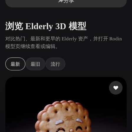
分享
用例
AI 图像重混
AI HDRI 生成器
3D 网格 편집기
3D Printing
Animation
AI 图像增强器
3D 模型搜索引擎
浏览 Elderly 3D 模型
Game
Automotive
AI 纹理生成器
SVG 转 3D 转换器
Development
Design
对比热门、最新和更早的 Elderly 资产，并打开 Rodin
NFT Creation
E-commerce
模型页继续查看或编辑。
Character
VR/AR
Design
最新
最旧
流行
Metaverse
Jewelry Design
Mechanical
Engineering
插件
Blender
Unity
Unreal
Godot
Maya
3DS Max