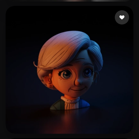
17 点赞
bora laxman singh