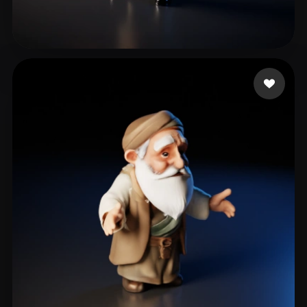
78 点赞
Xyloto Young