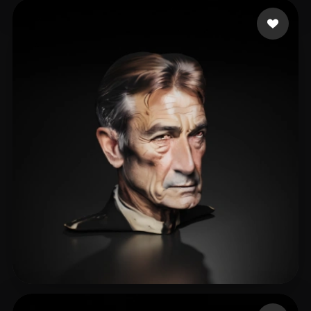
5 点赞
Naeem Muhammad
10 点赞
ifj.funk.gabor