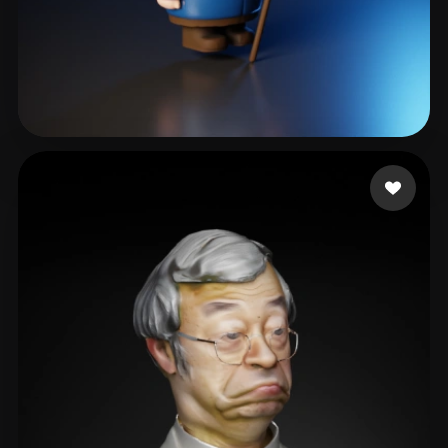
46 点赞
Choong Gen