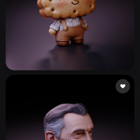
ComfyUI
21
风格
Abstract
Anime
Cartoon
Cel-Shaded
Fantasy
Flat
Gothic
Hand-Painted
Industrial
Isometric
Low Poly
Medieval
50 点赞
g
Minimalist
Modern
Organic
Photorealistic
Pixel Art
Realistic
Retro
Stylized
Voxel