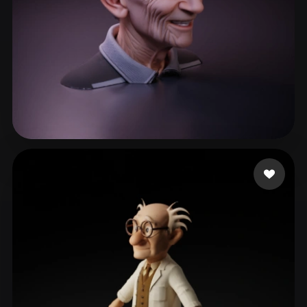
57 点赞
pda cycornus