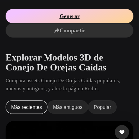
Casos De Uso
Remix de imagen IA
Generador HDRI IA
Editor de mallas 3D
3D Printing
Animation
Generar
Mejorador de imagen IA
Buscador de modelos 3D
Game
Automotive
Development
Design
Compartir
Generador de texturas IA
Convertidor SVG a 3D
NFT Creation
E-commerce
Character
Explorar Modelos 3D de
VR/AR
Design
Conejo De Orejas Caídas
Metaverse
Jewelry Design
Compara assets Conejo De Orejas Caídas populares,
Mechanical
Engineering
nuevos y antiguos, y abre la página Rodin.
Plug-Ins
Más recientes
Más antiguos
Popular
Blender
Unity
Unreal
Godot
Maya
3DS Max