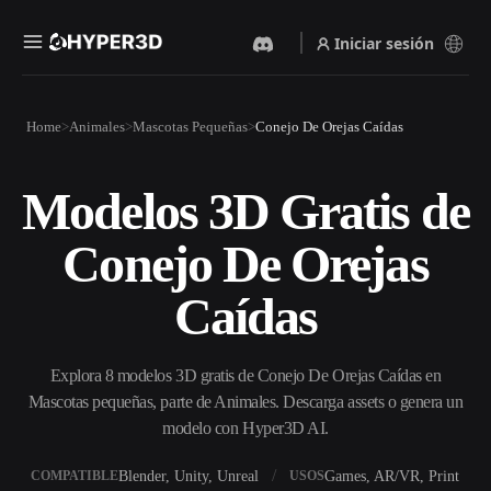
Iniciar sesión
Productos
Home
Animales
Mascotas Pequeñas
Conejo De Orejas Caídas
Funciones
Rodin
ChatAvatar
API
Modelos 3D Gratis de
Imagen A 3D
Texto A 3D
Precios
Sube una imagen y obtén un
Del prompt de texto al objeto
Conejo De Orejas
objeto 3D al instante.
3D — al instante.
Recursos
Generador De Imágenes Con
Caídas
Generador De Video Con IA
IA
Crea vídeos a partir de texto o
Genera imágenes de alta
imágenes con IA.
calidad a partir de un simple
Comunidad
prompt.
Explora 8 modelos 3D gratis de Conejo De Orejas Caídas en
Mascotas pequeñas, parte de Animales. Descarga assets o genera un
API
modelo con Hyper3D AI.
Integra nuestra IA creativa en
Historia
Investigación
Blog
tu app o flujo de trabajo.
Blender, Unity, Unreal
Games, AR/VR, Print
COMPATIBLE
USOS
OmniCraft