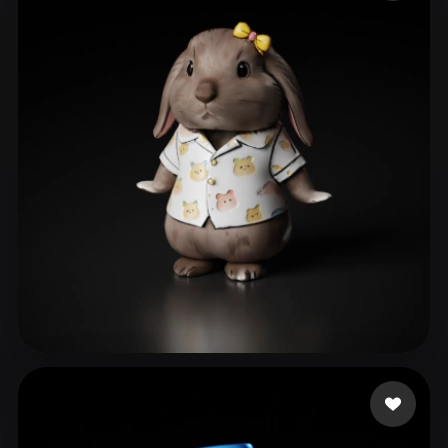
ComfyUI
21
Estilos
Abstract
Anime
Cartoon
Cel-Shaded
Fantasy
Flat
Gothic
Hand-Painted
Industrial
Isometric
Low Poly
Medieval
Minimalist
Modern
Organic
Photorealistic
Pixel Art
Realistic
Retro
Stylized
Voxel
9043294@kkhol.help
73 me gusta