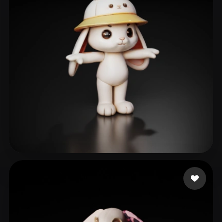
lige
102 me gusta