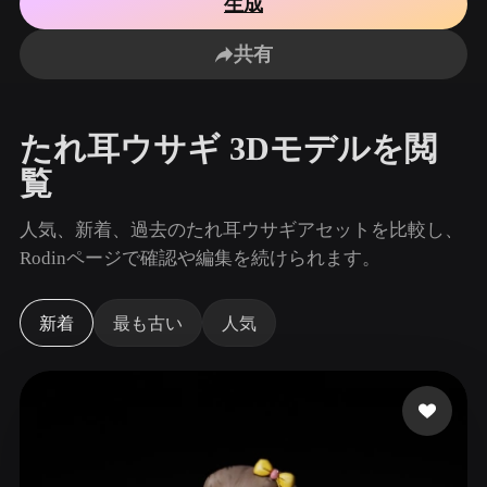
生成
ユースケース
AI画像リミックス
AI HDRIジェネレーター
3Dメッ
3D Printing
Animation
共有
AI画像エンハンサー
3Dモデル検索エンジン
Game
Automotive
Development
Design
AIテクスチャジェネレーター
SVGから3Dへの変換ツール
たれ耳ウサギ 3Dモデルを閲
NFT Creation
E-commerce
覧
Character
VR/AR
Design
人気、新着、過去のたれ耳ウサギアセットを比較し、
Metaverse
Jewelry Design
Rodinページで確認や編集を続けられます。
Mechanical
Engineering
新着
最も古い
人気
プラグイン
Blender
Unity
Unreal
Godot
Maya
3DS Max