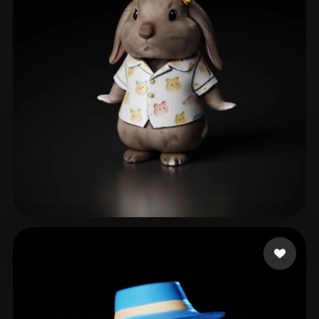
ComfyUI
21
スタイル
Abstract
Anime
Cartoon
Cel-Shaded
Fantasy
Flat
Gothic
Hand-Painted
Industrial
Isometric
Low Poly
Medieval
Minimalist
Modern
Organic
Photorealistic
Pixel Art
Realistic
Retro
Stylized
73 いいね
9043294@kkhol.help
Voxel