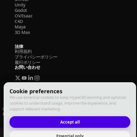
Unity
Godot
OV/Isaac
C4D
Maya
3D Max
法律
利用規約
プライバシーポリシー
履行ポリシー
お問い合わせ
Cookie preferences
We use essential cookies to keep Hyper3D working and optional
cookies to understand usage, improve the experience, and
support relevant marketing.
© 2026 Deemos Corporation. All rights reserved
利用規約
プライバシーポリシー
履行ポリシー
日本語
Accept all
Essential only