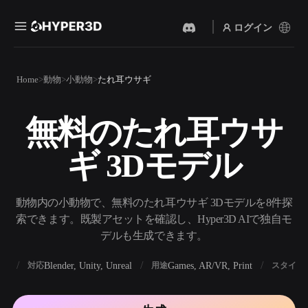
ログイン
製品
Home
動物
小動物
たれ耳ウサギ
機能
Rodin
ChatAvatar
API
無料のたれ耳ウサ
画像から 3D
テキストから 3D
料金
写真をアップロードするだ
テキストプロンプトから3D
けで、3Dオブジェクトが瞬
ギ 3Dモデル
オブジェクトへ — 瞬時に。
時に完成。
リソース
AI 画像生成
AI 動画生成
シンプルなプロンプトか
テキストや画像から、AIで
動物内の小動物で、無料のたれ耳ウサギ 3Dモデルを8件探
ら、高品質なビジュアルを
動画を作成。
生成。
索できます。既製アセットを確認し、Hyper3D AIで独自モ
コミュニティ
デルも生成できます。
API
私たちのクリエイティブAI
を、あなたのアプリやワー
BX
Blender, Unity, Unreal
Games, AR/VR, Print
対応
用途
スタイル
ストーリー
研究
ブログ
クフローに組み込みましょ
う。
OmniCraft