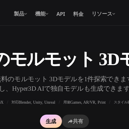
API
料金
製品
機能
リソース
のモルモット 3D
テキストから 3D
テキストプロンプトから3Dオブジェク
トへ — 瞬時に。
API
料のモルモット 3Dモデルを1件探索でき
私たちのクリエイティブAIを、あなたの
し、Hyper3D AIで独自モデルも生成できま
アプリやワークフローに組み込みましょ
う。
BX
Blender, Unity, Unreal
Games, AR/VR, Print
対応
用途
スタイル
ェネレーター
3Dモデル検索エンジン
生成
共有
レーター
SVGから3Dへの変換ツール