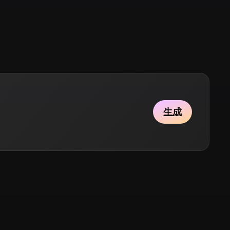
Stylized
Voxel
生成