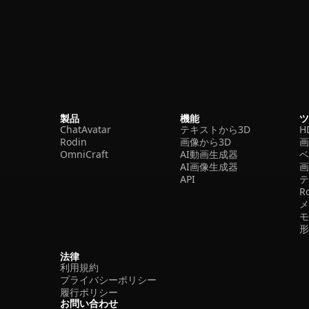
製品
機能
ChatAvatar
テキストから3D
H
Rodin
画像から3D
OmniCraft
AI動画生成器
ベ
AI画像生成器
API
R
法律
利用規約
プライバシーポリシー
履行ポリシー
お問い合わせ