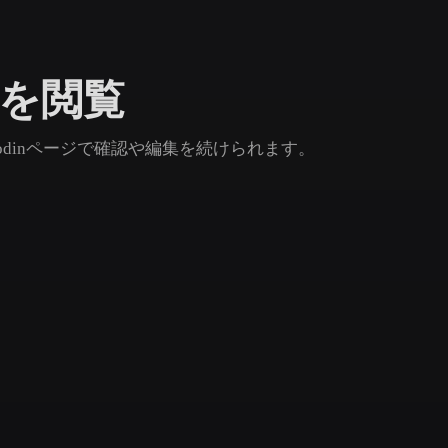
Game
n
Development
ルを閲覧
ce
VR/AR
Mechanical
dinページで確認や編集を続けられます。
Engineering
ot
Maya
3DS Max
ComfyUI
oon
Cel-Shaded
Fantasy
tric
Low Poly
Medieval