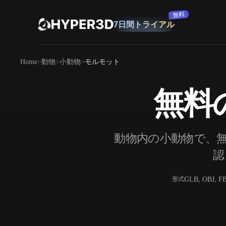
無料
7日間トライアル
製品
Home
動物
小動物
モルモット
機能
Rodin
ChatAvatar
API
無料
画像から 3D
料金
写真をアップロードするだけで、3Dオ
ブジェクトが瞬時に完成。
リソース
動物内の小動物で、無
AI 画像生成
シンプルなプロンプトから、高品質なビ
認
ジュアルを生成。
コミュニティ
GLB, OBJ, F
形式
OmniCraft
ストーリー
研究
ブログ
AI画像リミックス
AIテクスチャジ
AI画像エンハンサー
AI HDRIジェネ