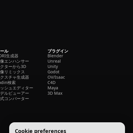
ツール
プラグイン
DRI生成器
Blender
画像エンハンサー
Unreal
クターから3D
Unity
画像リミックス
Godot
テクスチャ生成器
OV/Isaac
odin検索
C4D
メッシュエディター
Maya
モデルビューアー
3D Max
形式コンバーター
Cookie preferences