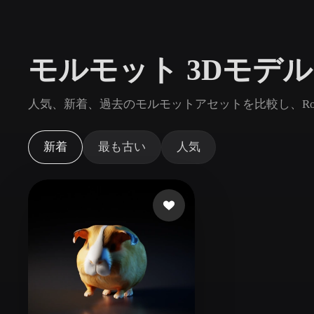
ユースケース
3D Printing
Animatio
モルモット 3Dモデ
NFT Creation
E-commer
Jewelry
Metaverse
人気、新着、過去のモルモットアセットを比較し、Ro
Design
プラグイン
新着
最も古い
人気
Blender
Unity
Unreal
God
スタイル
Abstract
Anime
Cart
Hand-Painted
Industrial
Isome