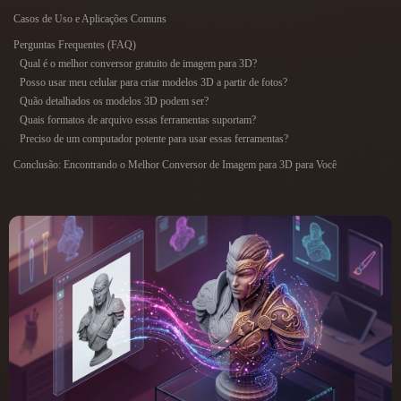
ComfyUI
Casos de Uso e Aplicações Comuns
Perguntas Frequentes (FAQ)
21
Estilos
Qual é o melhor conversor gratuito de imagem para 3D?
Posso usar meu celular para criar modelos 3D a partir de fotos?
Abstract
Anime
Cartoon
Cel-Shaded
Quão detalhados os modelos 3D podem ser?
Quais formatos de arquivo essas ferramentas suportam?
Preciso de um computador potente para usar essas ferramentas?
Fantasy
Flat
Gothic
Hand-Painted
Conclusão: Encontrando o Melhor Conversor de Imagem para 3D para Você
Industrial
Isometric
Low Poly
Medieval
Minimalist
Modern
Organic
Photorealistic
Pixel Art
Realistic
Retro
Stylized
Voxel