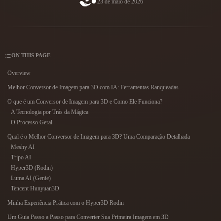
23 de maio de 2026
Casos De Uso
Remix de Imagem IA
Gerador de HDRI IA
Editor de Malha
3D Printing
Animation
Melhorador de Imagem IA
Motor de Busca de Modelos 3D
Game
Automotive
Gerador de Texturas IA
Conversor de SVG para 3D
Development
Design
ON THIS PAGE
NFT Creation
E-commerce
Overview
Character
Melhor Conversor de Imagem para 3D com IA: Ferramentas Ranqueadas
VR/AR
Design
O que é um Conversor de Imagem para 3D e Como Ele Funciona?
Metaverse
Jewelry Design
A Tecnologia por Trás da Mágica
O Processo Geral
Mechanical
Qual é o Melhor Conversor de Imagem para 3D? Uma Comparação Detalhada
Engineering
Meshy AI
Tripo AI
Plug-Ins
Hyper3D (Rodin)
Luma AI (Genie)
Blender
Unity
Unreal
Tencent Hunyuan3D
Godot
Maya
3DS Max
Minha Experiência Prática com o Hyper3D Rodin
Um Guia Passo a Passo para Converter Sua Primeira Imagem em 3D