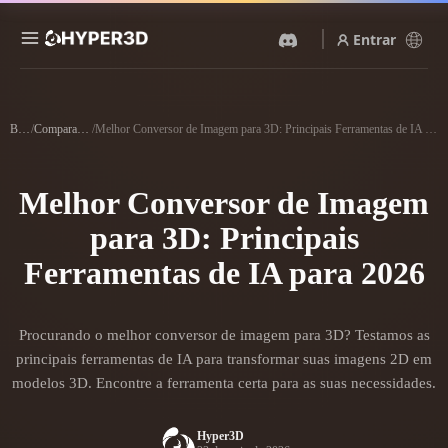
Entrar
Produtos
Recursos
Blog
/
Comparações
/
Melhor Conversor de Imagem para 3D: Principais Ferramentas de IA para 2026
Rodin
ChatAvatar
API
Imagem Para 3D
Texto Para 3D
Melhor Conversor de Imagem
Preços
Envie uma imagem e receba
Do prompt de texto ao objeto
um objeto 3D na hora.
3D — na hora.
para 3D: Principais
Recursos
Gerador De Imagens IA
Ferramentas de IA para 2026
Gerador De Vídeo IA
Gere visuais de alta qualidade
Crie vídeos a partir de texto
a partir de um prompt
ou imagens com IA.
simples.
Comunidade
Procurando o melhor conversor de imagem para 3D? Testamos as
API
principais ferramentas de IA para transformar suas imagens 2D em
Integre nossa IA criativa ao
modelos 3D. Encontre a ferramenta certa para as suas necessidades.
seu app ou fluxo de trabalho.
História
Pesquisa
Blog
OmniCraft
Hyper3D