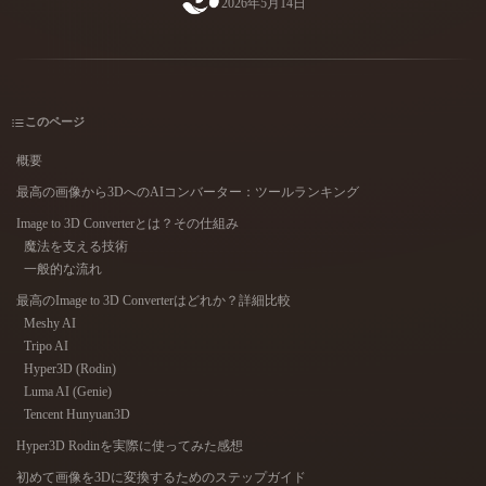
2026年5月14日
ユースケース
AI画像リミックス
AI HDRIジェネレーター
3Dメッ
3D Printing
Animation
AI画像エンハンサー
3Dモデル検索エンジン
Game
Automotive
Development
Design
AIテクスチャジェネレーター
SVGから3Dへの変換ツール
このページ
NFT Creation
E-commerce
概要
Character
最高の画像から3DへのAIコンバーター：ツールランキング
VR/AR
Design
Image to 3D Converterとは？その仕組み
Metaverse
Jewelry Design
魔法を支える技術
一般的な流れ
Mechanical
最高のImage to 3D Converterはどれか？詳細比較
Engineering
Meshy AI
Tripo AI
プラグイン
Hyper3D (Rodin)
Luma AI (Genie)
Blender
Unity
Unreal
Tencent Hunyuan3D
Hyper3D Rodinを実際に使ってみた感想
Godot
Maya
3DS Max
初めて画像を3Dに変換するためのステップガイド