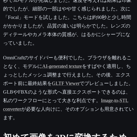
秒で3Dモデルが完成しました。速度を考えれば結果は印象
的でしたが、細部の一部はやや甘く感じられました。次に
「Focal」モードを試しました。こちらは約90秒と少し時間
がかかりましたが、品質の違いは明らかでした。レンズの
ディテールやカメラ本体の質感が、はるかにシャープにな
っていました。
OmniCraftのサイドバーも便利でした。ブラウザを離れるこ
となく、モデルに
AI-generated texture
をすばやく適用し、ち
ょっとしたメッシュ調整まで行えました。その後、エクス
ポート前に最終結果を
GLTF Viewer
でプレビューしました。
GLBやFBXのような形式へ直接エクスポートできるのは、
私のワークフローにとって大きな利点です。
Image-to-STL
converter
が必要な人向けに、そのオプションも用意されてい
ます。