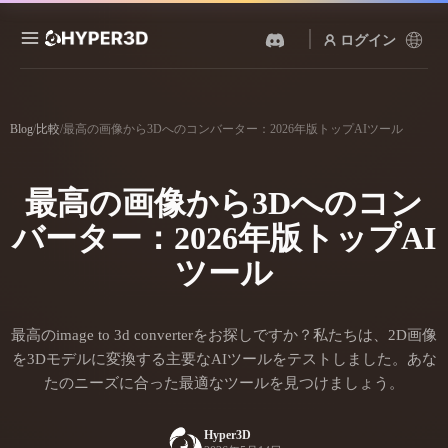
ログイン
製品
機能
Blog
/
比較
/
最高の画像から3Dへのコンバーター：2026年版トップAIツール
Rodin
ChatAvatar
API
画像から 3D
テキストから 3D
最高の画像から3Dへのコン
料金
写真をアップロードするだ
テキストプロンプトから3D
けで、3Dオブジェクトが瞬
オブジェクトへ — 瞬時に。
バーター：2026年版トップAI
時に完成。
リソース
AI 画像生成
ツール
AI 動画生成
シンプルなプロンプトか
テキストや画像から、AIで
ら、高品質なビジュアルを
動画を作成。
生成。
コミュニティ
最高のimage to 3d converterをお探しですか？私たちは、2D画像
API
を3Dモデルに変換する主要なAIツールをテストしました。あな
私たちのクリエイティブAI
を、あなたのアプリやワー
たのニーズに合った最適なツールを見つけましょう。
ストーリー
研究
ブログ
クフローに組み込みましょ
う。
Hyper3D
OmniCraft