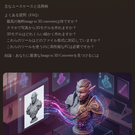
ComfyUI
主なユースケースと活用例
よくある質問（FAQ）
最高の無料image to 3D converterは何ですか？
21
スタイル
スマホで写真から3Dモデルを作れますか？
Abstract
Anime
Cartoon
Cel-Shaded
3Dモデルはどれくらい細かく作れますか？
これらのツールはどのファイル形式に対応していますか？
これらのツールを使うのに高性能なPCは必要ですか？
Fantasy
Flat
Gothic
Hand-Painted
結論：あなたに最適なImage to 3D Converterを見つけるには
Industrial
Isometric
Low Poly
Medieval
Minimalist
Modern
Organic
Photorealistic
Pixel Art
Realistic
Retro
Stylized
Voxel