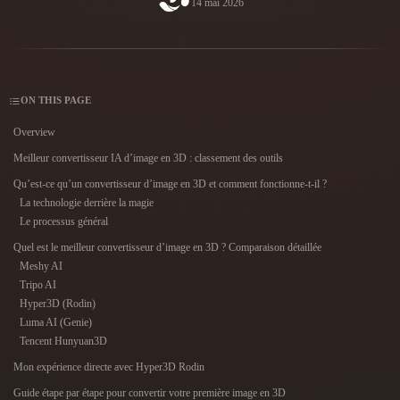
14 mai 2026
Cas D'utilisation
Remix d’image IA
Générateur HDRI IA
Éditeur de ma
3D Printing
Animation
Améliorateur d’image IA
Moteur de recherche de modèles 3D
Game
Automotive
Générateur de textures IA
Convertisseur SVG vers 3D
Development
Design
ON THIS PAGE
NFT Creation
E-commerce
Overview
Character
Meilleur convertisseur IA d’image en 3D : classement des outils
VR/AR
Design
Qu’est-ce qu’un convertisseur d’image en 3D et comment fonctionne-t-il ?
Metaverse
Jewelry Design
La technologie derrière la magie
Le processus général
Mechanical
Quel est le meilleur convertisseur d’image en 3D ? Comparaison détaillée
Engineering
Meshy AI
Tripo AI
Plug-Ins
Hyper3D (Rodin)
Luma AI (Genie)
Blender
Unity
Unreal
Tencent Hunyuan3D
Godot
Maya
3DS Max
Mon expérience directe avec Hyper3D Rodin
Guide étape par étape pour convertir votre première image en 3D