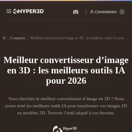
Connexion
Produits
Fonctionnalités
Blog
/
Comparaisons
/
Meilleur convertisseur d’image en 3D : les meilleurs outils IA pour 2026
Rodin
ChatAvatar
API
Image Vers 3D
Texte Vers 3D
Meilleur convertisseur d’image
Tarifs
Importez une image, obtenez
Du prompt textuel à l'objet
un objet 3D instantanément.
3D — instantanément.
en 3D : les meilleurs outils IA
Ressources
Générateur D’images IA
pour 2026
Générateur Vidéo IA
Générez des visuels de haute
Créez des vidéos à partir de
qualité à partir d'un simple
texte ou d'images avec l'IA.
prompt.
Communauté
Vous cherchez le meilleur convertisseur d’image en 3D ? Nous
API
avons testé les meilleurs outils IA pour transformer vos images 2D
Intégrez notre IA créative à
votre application ou votre
en modèles 3D. Trouvez l’outil adapté à vos besoins.
Histoire
Recherche
Blog
workflow.
OmniCraft
Hyper3D