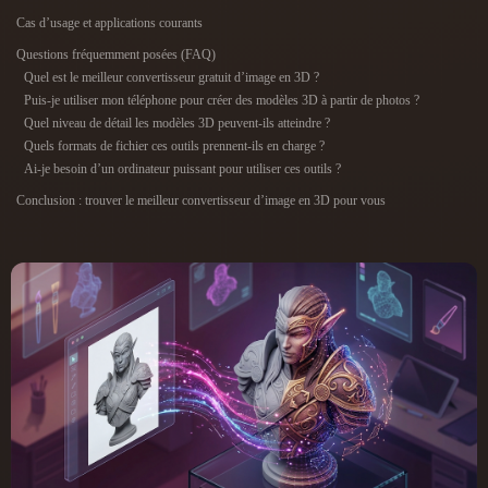
ComfyUI
Cas d’usage et applications courants
Questions fréquemment posées (FAQ)
21
Styles
Quel est le meilleur convertisseur gratuit d’image en 3D ?
Puis-je utiliser mon téléphone pour créer des modèles 3D à partir de photos ?
Abstract
Anime
Cartoon
Cel-Shaded
Quel niveau de détail les modèles 3D peuvent-ils atteindre ?
Quels formats de fichier ces outils prennent-ils en charge ?
Ai-je besoin d’un ordinateur puissant pour utiliser ces outils ?
Fantasy
Flat
Gothic
Hand-Painted
Conclusion : trouver le meilleur convertisseur d’image en 3D pour vous
Industrial
Isometric
Low Poly
Medieval
Minimalist
Modern
Organic
Photorealistic
Pixel Art
Realistic
Retro
Stylized
Voxel