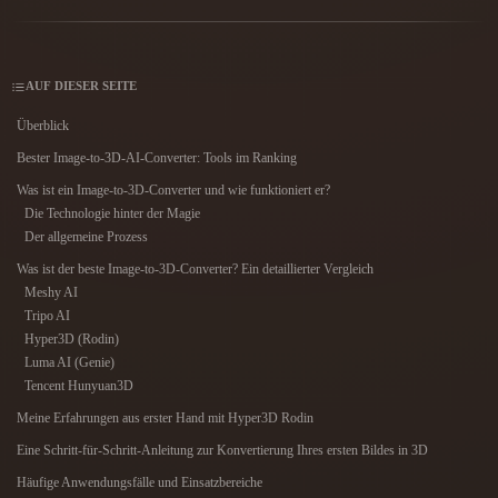
Anwendungsfälle
KI-Bild-Remix
KI-HDRI-Generator
3D-Mesh-Editor
3D Printing
Animation
KI-Bildverbesserer
3D-Modellsuchmaschine
Game
Automotive
AUF DIESER SEITE
KI-Texturengenerator
SVG-zu-3D-Konverter
Development
Design
Überblick
NFT Creation
E-commerce
Bester Image-to-3D-AI-Converter: Tools im Ranking
Character
Was ist ein Image-to-3D-Converter und wie funktioniert er?
VR/AR
Design
Die Technologie hinter der Magie
Der allgemeine Prozess
Metaverse
Jewelry Design
Was ist der beste Image-to-3D-Converter? Ein detaillierter Vergleich
Mechanical
Meshy AI
Engineering
Tripo AI
Hyper3D (Rodin)
Luma AI (Genie)
Plug-Ins
Tencent Hunyuan3D
Blender
Unity
Unreal
Meine Erfahrungen aus erster Hand mit Hyper3D Rodin
Eine Schritt-für-Schritt-Anleitung zur Konvertierung Ihres ersten Bildes in 3D
Godot
Maya
3DS Max
Häufige Anwendungsfälle und Einsatzbereiche