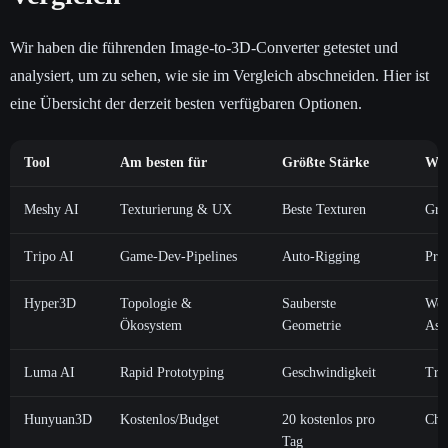
Wir haben die führenden Image-to-3D-Converter getestet und
analysiert, um zu sehen, wie sie im Vergleich abschneiden. Hier ist
eine Übersicht der derzeit besten verfügbaren Optionen.
Tool
Am besten für
Größte Stärke
Wic
Meshy AI
Texturierung & UX
Beste Texturen
Grö
Tripo AI
Game-Dev-Pipelines
Auto-Rigging
Pro
Hyper3D
Topologie &
Sauberste
Weni
Ökosystem
Geometrie
Ass
Luma AI
Rapid Prototyping
Geschwindigkeit
Tri
Hunyuan3D
Kostenlos/Budget
20 kostenlos pro
Chi
Tag