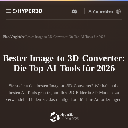
Anmelden
Produkte
Funktionen
Blog
/
Vergleiche
/
Bester Image-to-3D-Converter: Die Top-AI-Tools für 2026
Rodin
ChatAvatar
API
Bild Zu 3D
Text Zu 3D
Bester Image-to-3D-Converter:
Preise
Bild hochladen, sofort ein
Vom Text-Prompt zum 3D-
3D-Objekt erhalten.
Objekt — im Handumdrehen.
Die Top-AI-Tools für 2026
Ressourcen
KI-Bildgenerator
KI-Videogenerator
Generiere hochwertige
Erstelle Videos aus Text oder
Visuals aus einem einfachen
Sie suchen den besten Image-to-3D-Converter? Wir haben die
Bildern mit KI.
Prompt.
Community
besten AI-Tools getestet, um Ihre 2D-Bilder in 3D-Modelle zu
API
verwandeln. Finden Sie das richtige Tool für Ihre Anforderungen.
Binde unsere kreative KI in
deine App oder deinen
Story
Forschung
Blog
Workflow ein.
Hyper3D
14. Mai 2026
OmniCraft