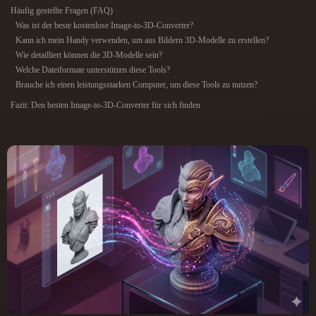
ComfyUI
Häufig gestellte Fragen (FAQ)
Was ist der beste kostenlose Image-to-3D-Converter?
Kann ich mein Handy verwenden, um aus Bildern 3D-Modelle zu erstellen?
21
Stile
Wie detailliert können die 3D-Modelle sein?
Welche Dateiformate unterstützen diese Tools?
Abstract
Anime
Cartoon
Cel-Shaded
Brauche ich einen leistungsstarken Computer, um diese Tools zu nutzen?
Fazit: Den besten Image-to-3D-Converter für sich finden
Fantasy
Flat
Gothic
Hand-Painted
Industrial
Isometric
Low Poly
Medieval
Minimalist
Modern
Organic
Photorealistic
Pixel Art
Realistic
Retro
Stylized
Voxel