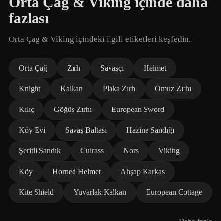
Orta Çağ & Viking içinde daha
fazlası
Orta Çağ & Viking içindeki ilgili etiketleri keşfedin.
Orta Çağ
Zırh
Savaşçı
Helmet
Knight
Kalkan
Plaka Zırh
Omuz Zırhı
Kılıç
Göğüs Zırhı
European Sword
Köy Evi
Savaş Baltası
Hazine Sandığı
Şeritli Sandık
Cuirass
Nors
Viking
Köy
Horned Helmet
Ahşap Karkas
Kite Shield
Yuvarlak Kalkan
European Cottage