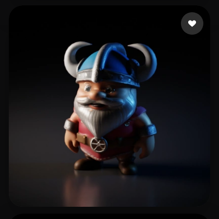
Livingston James
13 beğeni