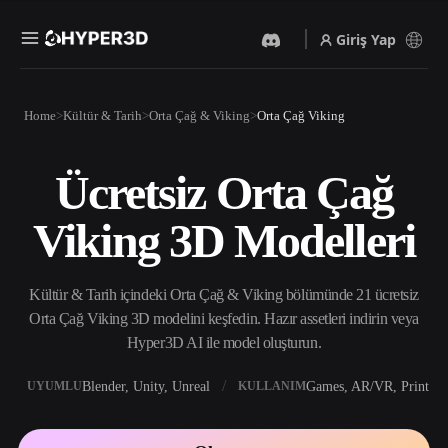
Giriş Yap
Ürünler
Home
Kültür & Tarih
Orta Çağ & Viking
Orta Çağ Viking
Özellikler
Rodin
ChatAvatar
API
Ücretsiz Orta Çağ
Görselden 3D’ye
Metinden 3D’ye
Fiyatlandırma
Bir resim yükleyin, anında
Metin isteminden 3D nesneye
Viking 3D Modelleri
3D nesne elde edin.
— anında.
Kaynaklar
Yapay Zeka Video
Yapay Zeka Görüntü
Oluşturucu
Oluşturucu
Kültür & Tarih içindeki Orta Çağ & Viking bölümünde 21 ücretsiz
Yapay zekayla metinden ya
Basit bir istemle
da görsellerden video
yüksek‑kaliteli görseller
Orta Çağ Viking 3D modelini keşfedin. Hazır assetleri indirin veya
Topluluk
oluşturun.
üretin.
Hyper3D AI ile model oluşturun.
API
Yaratıcı yapay zekamızı
Blender, Unity, Unreal
Games, AR/VR, Print
UYUMLU
KULLANIM
Hikaye
Araştırma
Blog
uygulamanıza ya da iş
akışınıza entegre edin.
OmniCraft