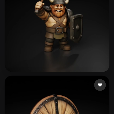
Daily Studio Play US
68 beğeni