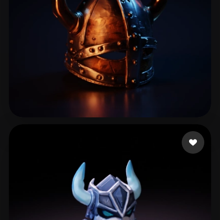
anthony todd
51 beğeni