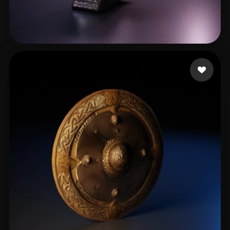
L20240506_1@163.com
16 beğeni