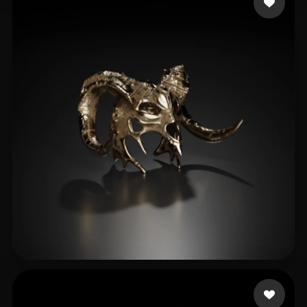
ohadi anoush
17 beğeni