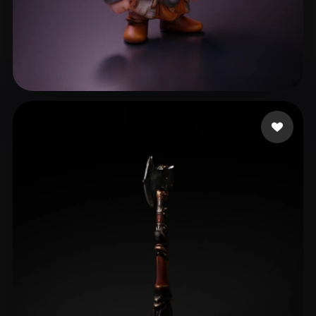
Bauer-Pimm Koltan
16 beğeni