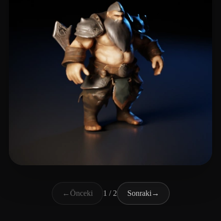
Mellor Keith
8 beğeni
←
Önceki
1 / 2
Sonraki
→