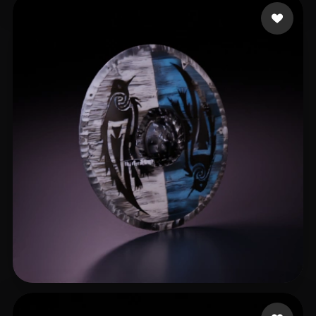
Tasker Neil
8 beğeni
Keeley Jay
12 beğeni