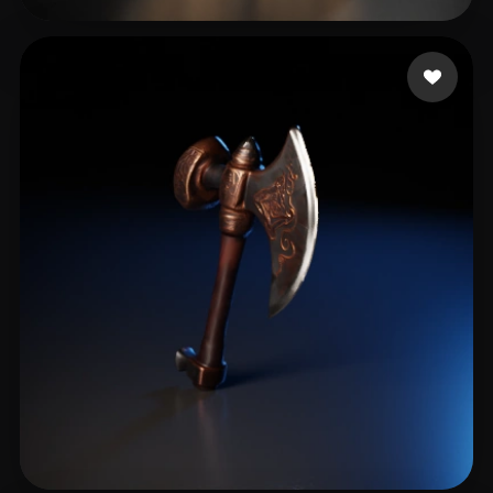
tv927
12 beğeni