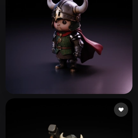
ComfyUI
21
Stiller
Abstract
Anime
Cartoon
Cel-Shaded
Fantasy
Flat
Gothic
Hand-Painted
Industrial
Isometric
Low Poly
Medieval
Minimalist
Modern
Organic
Photorealistic
Pixel Art
Realistic
Retro
Stylized
cyk
73 beğeni
Voxel