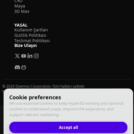
C4D
Maya
3D Max
YASAL
Kullanım Şartları
Gizlilik Politikası
Teslimat Politikası
Bize Ulaşın
© 2026 Deemos Corporation. Tüm hakları saklıdır
Kullanım Şartları
Gizlilik Politikası
Yerine Getirme Politikası
Türkçe
Cookie preferences
We use essential cookies to keep Hyper3D working and optional
cookies to understand usage, improve the experience, and
support relevant marketing.
Accept all