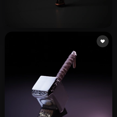
future
14 beğeni