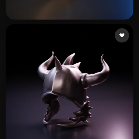
wqqeq
24 beğeni