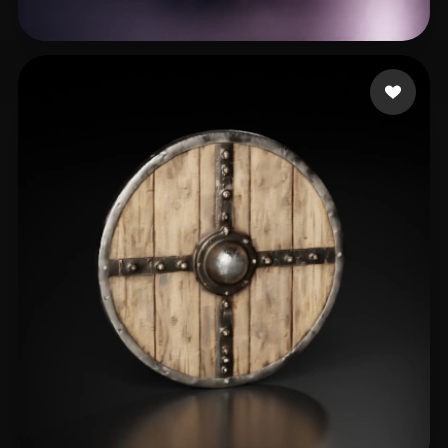
test104
13 beğeni