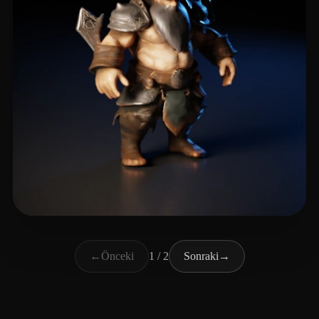
Mellor Keith
8 beğeni
←
Önceki
1 / 2
Sonraki
→