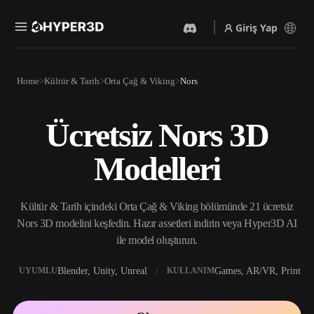
Giriş Yap
Ürünler
Home
Kültür & Tarih
Orta Çağ & Viking
Nors
Özellikler
Rodin
ChatAvatar
API
Ücretsiz Nors 3D
Görselden 3D’ye
Metinden 3D’ye
Fiyatlandırma
Bir resim yükleyin, anında
Metin isteminden 3D nesneye
Modelleri
3D nesne elde edin.
— anında.
Kaynaklar
Yapay Zeka Video
Yapay Zeka Görüntü
Oluşturucu
Oluşturucu
Kültür & Tarih içindeki Orta Çağ & Viking bölümünde 21 ücretsiz
Yapay zekayla metinden ya
Basit bir istemle
da görsellerden video
yüksek‑kaliteli görseller
Nors 3D modelini keşfedin. Hazır assetleri indirin veya Hyper3D AI
Topluluk
oluşturun.
üretin.
ile model oluşturun.
API
Yaratıcı yapay zekamızı
Blender, Unity, Unreal
Games, AR/VR, Print
UYUMLU
KULLANIM
Hikaye
Araştırma
Blog
uygulamanıza ya da iş
akışınıza entegre edin.
OmniCraft