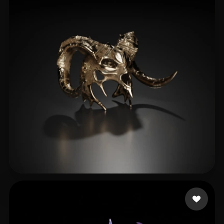
ohadi anoush
17 beğeni