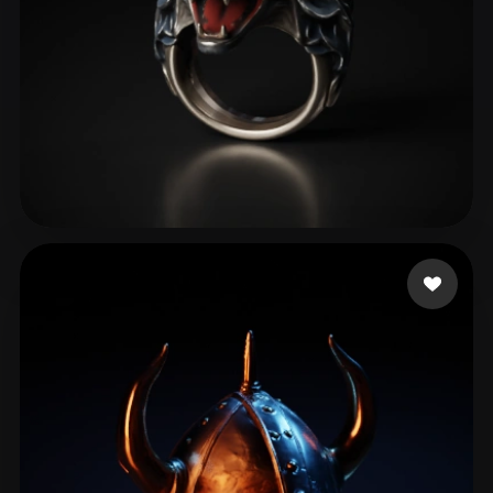
ghf ghfhfg
170 beğeni