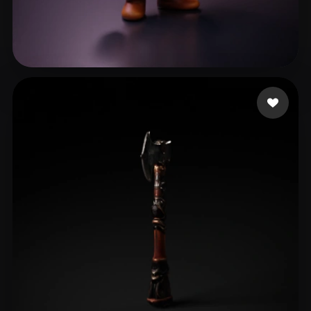
Bauer-Pimm Koltan
16 beğeni