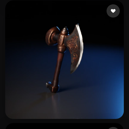
tv927
12 beğeni
Livingston James
13 beğeni