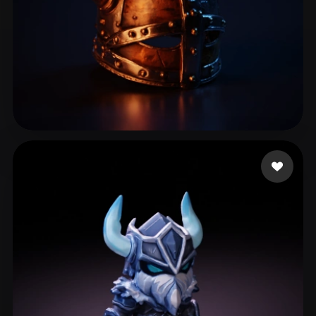
anthony todd
51 beğeni