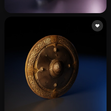
L20240506_1@163.com
16 beğeni