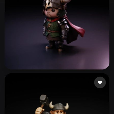
ComfyUI
21
Stiller
Abstract
Anime
Cartoon
Cel-Shaded
Fantasy
Flat
Gothic
Hand-Painted
Industrial
Isometric
Low Poly
Medieval
Minimalist
Modern
Organic
Photorealistic
cyk
73 beğeni
Pixel Art
Realistic
Retro
Stylized
Voxel