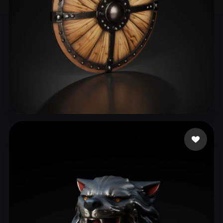
Bissonnette Adam
111 beğeni