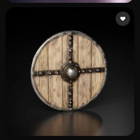
test104
13 beğeni