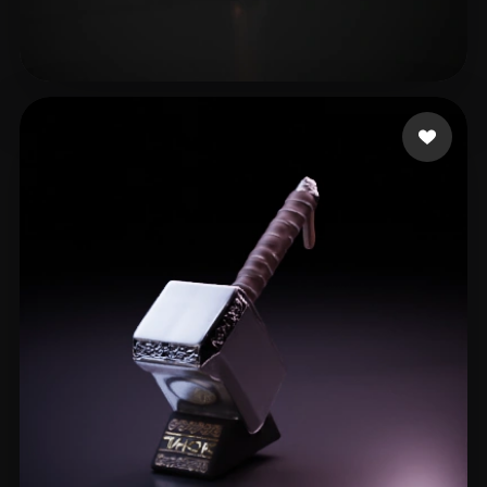
future
14 beğeni