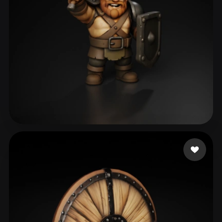
Daily Studio Play US
68 beğeni