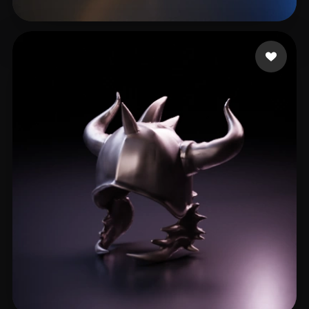
wqqeq
24 beğeni