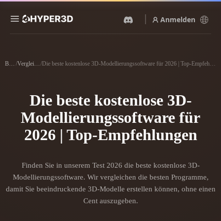
Anmelden
Produkte
Funktionen
Blog
/
Vergleiche
/
Die beste kostenlose 3D-Modellierungssoftware für 2026 | Top-Empfehlungen
Rodin
ChatAvatar
API
Bild Zu 3D
Text Zu 3D
Die beste kostenlose 3D-
Preise
Bild hochladen, sofort ein
Vom Text-Prompt zum 3D-
3D-Objekt erhalten.
Objekt — im Handumdrehen.
Modellierungssoftware für
Ressourcen
KI-Bildgenerator
2026 | Top-Empfehlungen
KI-Videogenerator
Generiere hochwertige
Erstelle Videos aus Text oder
Visuals aus einem einfachen
Bildern mit KI.
Prompt.
Community
Finden Sie in unserem Test 2026 die beste kostenlose 3D-
API
Modellierungssoftware. Wir vergleichen die besten Programme,
Binde unsere kreative KI in
deine App oder deinen
damit Sie beeindruckende 3D-Modelle erstellen können, ohne einen
Story
Forschung
Blog
Workflow ein.
Cent auszugeben.
OmniCraft