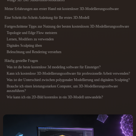
Wings 3D: Der Subdivision-Modellierer
ComfyUI
Meine Erfahrungen aus erster Hand mit kostenloser 3D-Modellierungssoftware
Eine Schritt-für-Schritt-Anleitung für Ihr erstes 3D-Modell
21
Stile
Fortgeschrittene Tipps zur Nutzung der besten kostenlosen 3D-Modellierungssoftware
Topologie und Edge Flow meistern
Abstract
Anime
Cartoon
Cel-Shaded
Lernen, Modifiers zu verwenden
Digitales Sculpting üben
Fantasy
Flat
Gothic
Hand-Painted
Beleuchtung und Rendering verstehen
Häufig gestellte Fragen
Industrial
Isometric
Low Poly
Medieval
Was ist die beste kostenlose 3d modeling software für Einsteiger?
Kann ich kostenlose 3D-Modellierungssoftware für professionelle Arbeit verwenden?
Minimalist
Modern
Organic
Photorealistic
Was ist der Unterschied zwischen polygonaler Modellierung und digitalem Sculpting?
Brauche ich einen leistungsstarken Computer, um 3D-Modellierungssoftware
auszuführen?
Pixel Art
Realistic
Retro
Stylized
Wie kann ich ein 2D-Bild kostenlos in ein 3D-Modell umwandeln?
Voxel