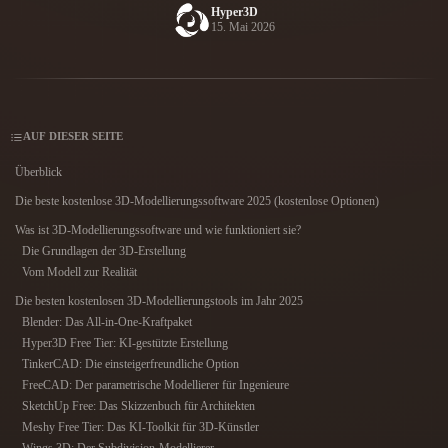
Anwendungsfälle
Hyper3D
KI-Bild-Remix
KI-HDRI-Generator
3D-Mesh-Editor
15. Mai 2026
3D Printing
Animation
KI-Bildverbesserer
3D-Modellsuchmaschine
Game
Automotive
KI-Texturengenerator
SVG-zu-3D-Konverter
Development
Design
NFT Creation
E-commerce
AUF DIESER SEITE
Character
Überblick
VR/AR
Design
Die beste kostenlose 3D-Modellierungssoftware 2025 (kostenlose Optionen)
Metaverse
Jewelry Design
Was ist 3D-Modellierungssoftware und wie funktioniert sie?
Die Grundlagen der 3D-Erstellung
Mechanical
Vom Modell zur Realität
Engineering
Die besten kostenlosen 3D-Modellierungstools im Jahr 2025
Blender: Das All-in-One-Kraftpaket
Plug-Ins
Hyper3D Free Tier: KI-gestützte Erstellung
TinkerCAD: Die einsteigerfreundliche Option
Blender
Unity
Unreal
FreeCAD: Der parametrische Modellierer für Ingenieure
SketchUp Free: Das Skizzenbuch für Architekten
Godot
Maya
3DS Max
Meshy Free Tier: Das KI-Toolkit für 3D-Künstler