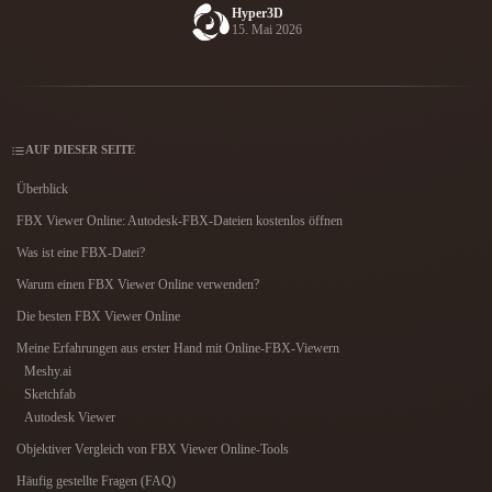
Anwendungsfälle
Hyper3D
KI-Bild-Remix
KI-HDRI-Generator
3D-Mesh-Editor
15. Mai 2026
3D Printing
Animation
KI-Bildverbesserer
3D-Modellsuchmaschine
Game
Automotive
KI-Texturengenerator
SVG-zu-3D-Konverter
Development
Design
NFT Creation
E-commerce
AUF DIESER SEITE
Character
Überblick
VR/AR
Design
FBX Viewer Online: Autodesk-FBX-Dateien kostenlos öffnen
Metaverse
Jewelry Design
Was ist eine FBX-Datei?
Warum einen FBX Viewer Online verwenden?
Mechanical
Engineering
Die besten FBX Viewer Online
Meine Erfahrungen aus erster Hand mit Online-FBX-Viewern
Plug-Ins
Meshy.ai
Sketchfab
Blender
Unity
Unreal
Autodesk Viewer
Objektiver Vergleich von FBX Viewer Online-Tools
Godot
Maya
3DS Max
Häufig gestellte Fragen (FAQ)