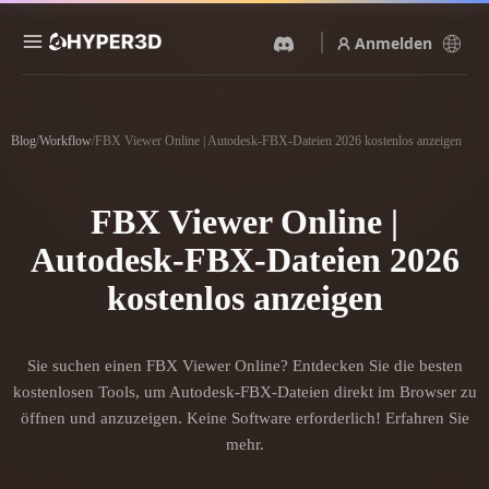
Anmelden
Produkte
Funktionen
Blog
/
Workflow
/
FBX Viewer Online | Autodesk-FBX-Dateien 2026 kostenlos anzeigen
Rodin
ChatAvatar
API
Bild Zu 3D
Text Zu 3D
FBX Viewer Online |
Preise
Bild hochladen, sofort ein
Vom Text-Prompt zum 3D-
3D-Objekt erhalten.
Objekt — im Handumdrehen.
Autodesk-FBX-Dateien 2026
Ressourcen
KI-Bildgenerator
kostenlos anzeigen
KI-Videogenerator
Generiere hochwertige
Erstelle Videos aus Text oder
Visuals aus einem einfachen
Bildern mit KI.
Prompt.
Community
Sie suchen einen FBX Viewer Online? Entdecken Sie die besten
API
kostenlosen Tools, um Autodesk-FBX-Dateien direkt im Browser zu
Binde unsere kreative KI in
deine App oder deinen
öffnen und anzuzeigen. Keine Software erforderlich! Erfahren Sie
Story
Forschung
Blog
Workflow ein.
mehr.
OmniCraft