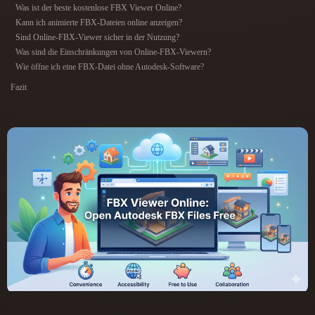
ComfyUI
Was ist der beste kostenlose FBX Viewer Online?
Kann ich animierte FBX-Dateien online anzeigen?
Sind Online-FBX-Viewer sicher in der Nutzung?
21
Stile
Was sind die Einschränkungen von Online-FBX-Viewern?
Wie öffne ich eine FBX-Datei ohne Autodesk-Software?
Abstract
Anime
Cartoon
Cel-Shaded
Fazit
Fantasy
Flat
Gothic
Hand-Painted
Industrial
Isometric
Low Poly
Medieval
Minimalist
Modern
Organic
Photorealistic
Pixel Art
Realistic
Retro
Stylized
Voxel