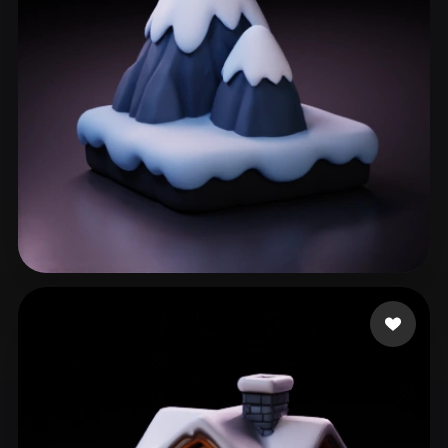
ComfyUI
21
Stile
Abstract
Anime
Cartoon
Cel-Shaded
Fantasy
Flat
Gothic
Hand-Painted
Industrial
Isometric
Low Poly
Medieval
Minimalist
Modern
Organic
Photorealistic
joshua
140 Likes
Pixel Art
Realistic
Retro
Stylized
Voxel