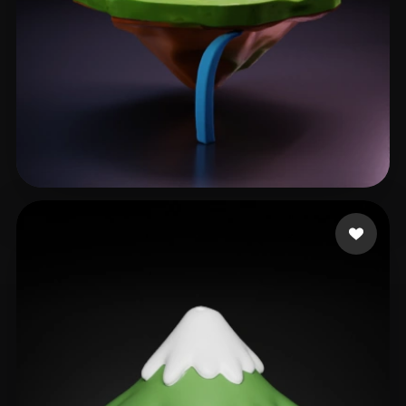
L20240506_1@163.com
23 Likes