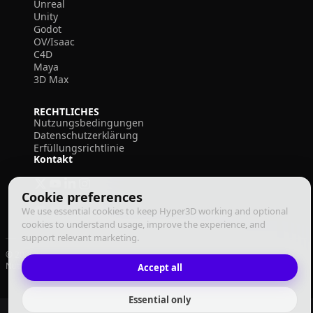
Unreal
Unity
Godot
OV/Isaac
C4D
Maya
3D Max
RECHTLICHES
Nutzungsbedingungen
Datenschutzerklärung
Erfüllungsrichtlinie
Kontakt
Cookie preferences
We use essential cookies to keep Hyper3D working and optional
cookies to understand usage, improve the experience, and
support relevant marketing.
© 2026 Deemos Corporation. Alle Rechte vorbehalten
Nutzungsbedingungen
Datenschutzrichtlinie
Erfüllungsrichtlinie
Accept all
Deutsch
Essential only