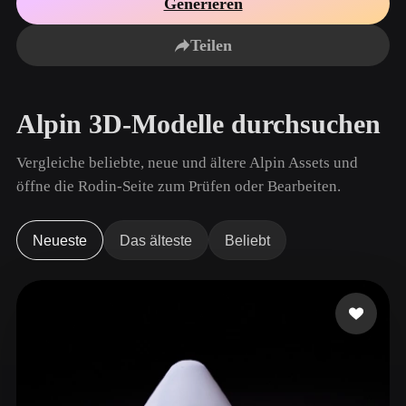
Generieren
Anwendungsfälle
KI-Bild-Remix
KI-HDRI-Generator
3D-Mesh-Editor
3D Printing
Animation
Teilen
KI-Bildverbesserer
3D-Modellsuchmaschine
Game
Automotive
KI-Texturengenerator
SVG-zu-3D-Konverter
Development
Design
Alpin 3D-Modelle durchsuchen
NFT Creation
E-commerce
Character
Vergleiche beliebte, neue und ältere Alpin Assets und
VR/AR
Design
öffne die Rodin-Seite zum Prüfen oder Bearbeiten.
Metaverse
Jewelry Design
Mechanical
Neueste
Das älteste
Beliebt
Engineering
Plug-Ins
Blender
Unity
Unreal
Godot
Maya
3DS Max