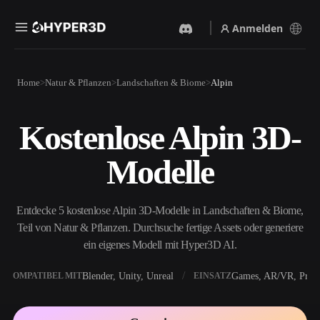
Anmelden
Produkte
Home
Natur & Pflanzen
Landschaften & Biome
Alpin
Funktionen
Rodin
ChatAvatar
API
Kostenlose Alpin 3D-
Bild Zu 3D
Text Zu 3D
Preise
Bild hochladen, sofort ein
Vom Text-Prompt zum 3D-
Modelle
3D-Objekt erhalten.
Objekt — im Handumdrehen.
Ressourcen
KI-Bildgenerator
KI-Videogenerator
Generiere hochwertige
Erstelle Videos aus Text oder
Entdecke 5 kostenlose Alpin 3D-Modelle in Landschaften & Biome,
Visuals aus einem einfachen
Bildern mit KI.
Prompt.
Teil von Natur & Pflanzen. Durchsuche fertige Assets oder generiere
Community
ein eigenes Modell mit Hyper3D AI.
API
Binde unsere kreative KI in
deine App oder deinen
Blender, Unity, Unreal
Games, AR/VR, Print
KOMPATIBEL MIT
EINSATZ
Story
Forschung
Blog
Workflow ein.
OmniCraft