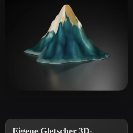
ComfyUI
21
Stile
Abstract
Anime
Cartoon
Cel-Shaded
Fantasy
Flat
Gothic
Hand-Painted
Industrial
Isometric
Low Poly
Medieval
Minimalist
Modern
Organic
Photorealistic
Pixel Art
Realistic
Retro
Stylized
Janevski Danny
53 Likes
Voxel
Eigene Gletscher 3D-