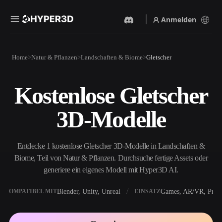
Anmelden
Produkte
Home
Natur & Pflanzen
Landschaften & Biome
Gletscher
Funktionen
Rodin
ChatAvatar
API
Kostenlose Gletscher
Bild Zu 3D
Text Zu 3D
Preise
Bild hochladen, sofort ein
Vom Text-Prompt zum 3D-
3D-Modelle
3D-Objekt erhalten.
Objekt — im Handumdrehen.
Ressourcen
KI-Bildgenerator
KI-Videogenerator
Generiere hochwertige
Erstelle Videos aus Text oder
Entdecke 1 kostenlose Gletscher 3D-Modelle in Landschaften &
Visuals aus einem einfachen
Bildern mit KI.
Prompt.
Biome, Teil von Natur & Pflanzen. Durchsuche fertige Assets oder
Community
generiere ein eigenes Modell mit Hyper3D AI.
API
Binde unsere kreative KI in
deine App oder deinen
Blender, Unity, Unreal
Games, AR/VR, Print
KOMPATIBEL MIT
EINSATZ
Story
Forschung
Blog
Workflow ein.
OmniCraft