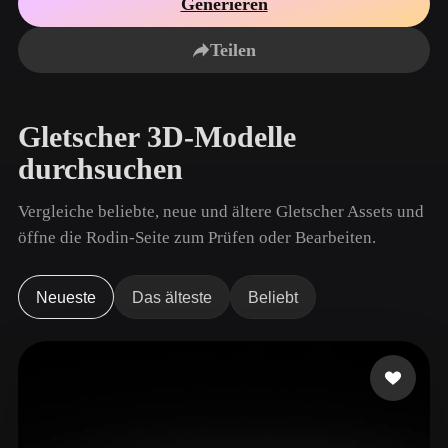
Generieren
Anwendungsfälle
KI-Bild-Remix
KI-HDRI-Generator
3D-Mesh-Editor
3D Printing
Animation
Teilen
KI-Bildverbesserer
3D-Modellsuchmaschine
Game
Automotive
KI-Texturengenerator
SVG-zu-3D-Konverter
Development
Design
Gletscher 3D-Modelle
NFT Creation
E-commerce
durchsuchen
Character
VR/AR
Design
Vergleiche beliebte, neue und ältere Gletscher Assets und
Metaverse
Jewelry Design
öffne die Rodin-Seite zum Prüfen oder Bearbeiten.
Mechanical
Engineering
Neueste
Das älteste
Beliebt
Plug-Ins
Blender
Unity
Unreal
Godot
Maya
3DS Max