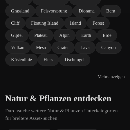
Grassland
Felsvorsprung
Diorama
Berg
Cliff
Floating Island
Island
Forest
Gipfel
Plateau
Alpin
Earth
Erde
Vulkan
Mesa
Crater
Lava
Canyon
Küstenlinie
Fluss
Dschungel
Mehr anzeigen
Natur & Pflanzen entdecken
Durchsuche weitere Natur & Pflanzen Unterkategorien
für breitere Asset-Suchen.