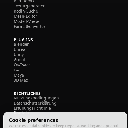
Bild-Remix
Texturgenerator
Rodin-Suche
Mesh-Editor
Modell-Viewer
Formatkonverter
PLUG-INS
Blender
Unreal
Unity
Godot
OV/Isaac
C4D
Maya
3D Max
RECHTLICHES
Nutzungsbedingungen
Datenschutzerklärung
Erfüllungsrichtlinie
Kontakt
Cookie preferences
We use essential cookies to keep Hyper3D working and optional