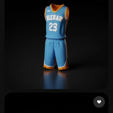
ComfyUI
21
Stile
Abstract
Anime
Cartoon
Cel-Shaded
Fantasy
Flat
Gothic
Hand-Painted
Industrial
Isometric
Low Poly
Medieval
Minimalist
Modern
Organic
Photorealistic
Pixel Art
Realistic
Retro
Stylized
Voxel
Nizar Syamsul
12 Likes