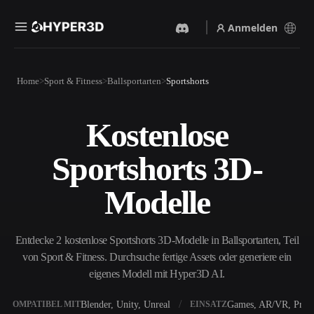
Anmelden
Produkte
Home
Sport & Fitness
Ballsportarten
Sportshorts
Funktionen
Rodin
ChatAvatar
API
Kostenlose
Bild Zu 3D
Text Zu 3D
Preise
Bild hochladen, sofort ein
Vom Text-Prompt zum 3D-
Sportshorts 3D-
3D-Objekt erhalten.
Objekt — im Handumdrehen.
Ressourcen
KI-Bildgenerator
KI-Videogenerator
Modelle
Generiere hochwertige
Erstelle Videos aus Text oder
Visuals aus einem einfachen
Bildern mit KI.
Prompt.
Community
Entdecke 2 kostenlose Sportshorts 3D-Modelle in Ballsportarten, Teil
API
von Sport & Fitness. Durchsuche fertige Assets oder generiere ein
Binde unsere kreative KI in
deine App oder deinen
eigenes Modell mit Hyper3D AI.
Story
Forschung
Blog
Workflow ein.
OmniCraft
Blender, Unity, Unreal
Games, AR/VR, Print
KOMPATIBEL MIT
EINSATZ