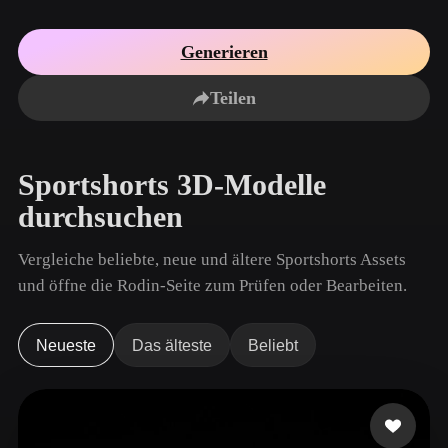
Anwendungsfälle
KI-Bild-Remix
KI-HDRI-Generator
3D-Mesh-Editor
3D Printing
Animation
Generieren
KI-Bildverbesserer
3D-Modellsuchmaschine
Game
Automotive
KI-Texturengenerator
SVG-zu-3D-Konverter
Development
Design
Teilen
NFT Creation
E-commerce
Character
Sportshorts 3D-Modelle
VR/AR
Design
durchsuchen
Metaverse
Jewelry Design
Vergleiche beliebte, neue und ältere Sportshorts Assets
Mechanical
Engineering
und öffne die Rodin-Seite zum Prüfen oder Bearbeiten.
Plug-Ins
Neueste
Das älteste
Beliebt
Blender
Unity
Unreal
Godot
Maya
3DS Max