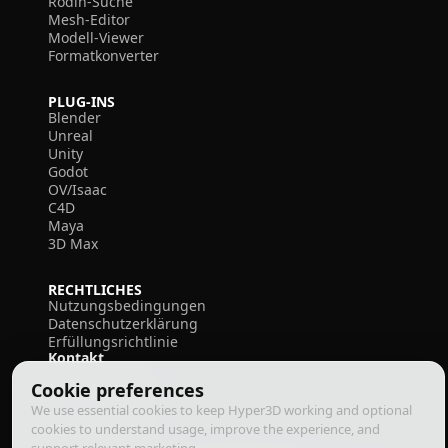
Rodin-Suche
Mesh-Editor
Modell-Viewer
Formatkonverter
PLUG-INS
Blender
Unreal
Unity
Godot
OV/Isaac
C4D
Maya
3D Max
RECHTLICHES
Nutzungsbedingungen
Datenschutzerklärung
Erfüllungsrichtlinie
Kontakt
Cookie preferences
We use essential cookies to keep Hyper3D working and optional
cookies to understand usage, improve the experience, and