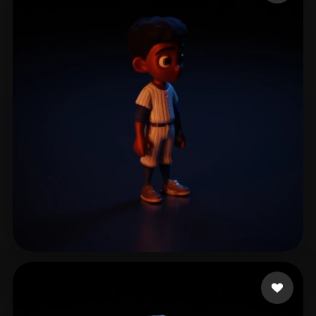
vega iglesias oscar
17 Likes