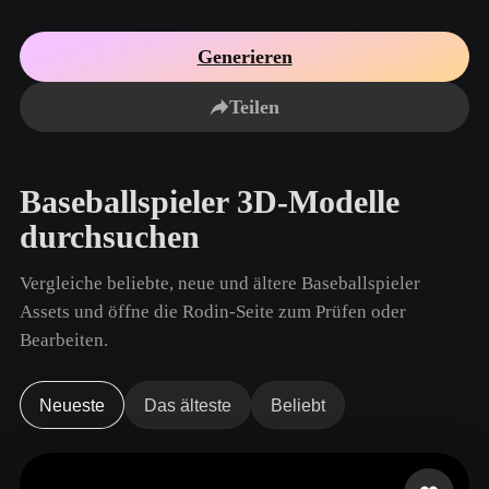
Anwendungsfälle
KI-Bild-Remix
KI-HDRI-Generator
3D-Mesh-Editor
3D Printing
Animation
Generieren
KI-Bildverbesserer
3D-Modellsuchmaschine
Game
Automotive
KI-Texturengenerator
SVG-zu-3D-Konverter
Development
Design
Teilen
NFT Creation
E-commerce
Character
Baseballspieler 3D-Modelle
VR/AR
Design
durchsuchen
Metaverse
Jewelry Design
Vergleiche beliebte, neue und ältere Baseballspieler
Mechanical
Engineering
Assets und öffne die Rodin-Seite zum Prüfen oder
Bearbeiten.
Plug-Ins
Blender
Unity
Unreal
Neueste
Das älteste
Beliebt
Godot
Maya
3DS Max