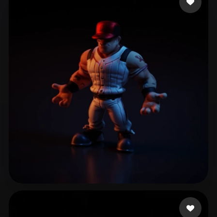
ComfyUI
21
Stile
Abstract
Anime
Cartoon
Cel-Shaded
Fantasy
Flat
Gothic
Hand-Painted
Industrial
Isometric
Low Poly
Medieval
Minimalist
Modern
Organic
Photorealistic
Pixel Art
Realistic
Retro
Stylized
Voxel
Laigueglia Federico
26 Likes