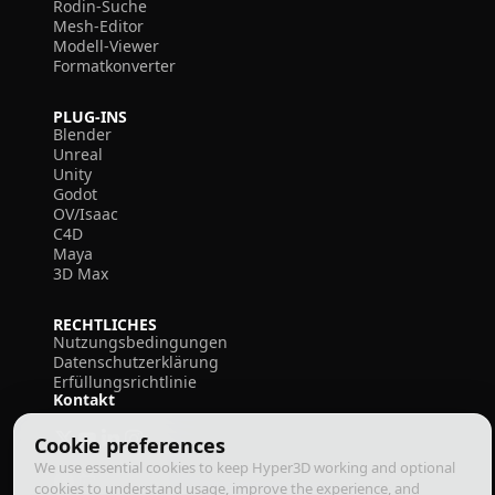
Rodin-Suche
Mesh-Editor
Modell-Viewer
Formatkonverter
PLUG-INS
Blender
Unreal
Unity
Godot
OV/Isaac
C4D
Maya
3D Max
RECHTLICHES
Nutzungsbedingungen
Datenschutzerklärung
Erfüllungsrichtlinie
Kontakt
Cookie preferences
We use essential cookies to keep Hyper3D working and optional
cookies to understand usage, improve the experience, and