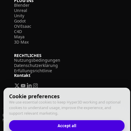
PLUG-INS
Blender
Unreal
Unity
Godot
OV/Isaac
C4D
Maya
3D Max
RECHTLICHES
Nutzungsbedingungen
Datenschutzerklärung
Erfüllungsrichtlinie
Kontakt
Cookie preferences
We use essential cookies to keep Hyper3D working and optional
cookies to understand usage, improve the experience, and
support relevant marketing.
© 2026 Deemos Corporation. Alle Rechte vorbehalten
Nutzungsbedingungen
Datenschutzrichtlinie
Erfüllungsrichtlinie
Deutsch
Accept all