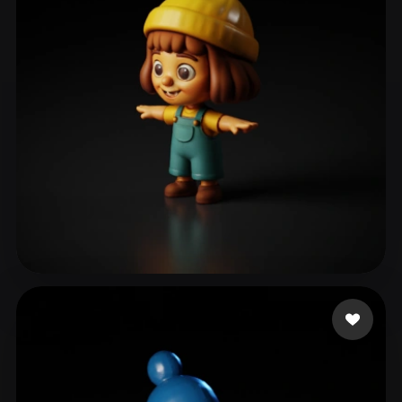
ComfyUI
21
Stile
Abstract
Anime
Cartoon
Cel-Shaded
Fantasy
Flat
Gothic
Hand-Painted
Industrial
Isometric
Low Poly
Medieval
Minimalist
Modern
Organic
Photorealistic
Pixel Art
Realistic
Retro
Stylized
renderedideas
80 Likes
Voxel