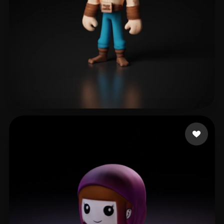
smith will
11 Likes