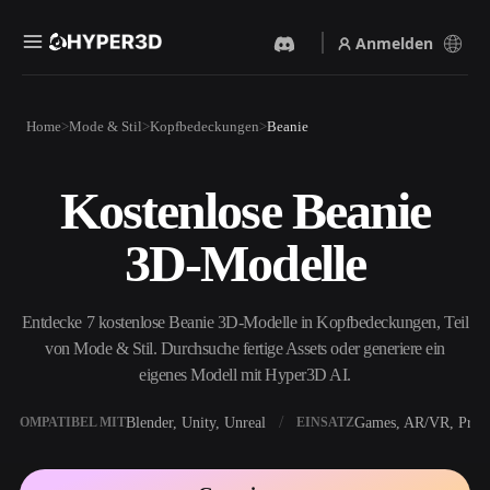
Anmelden
Produkte
Home
Mode & Stil
Kopfbedeckungen
Beanie
Funktionen
Rodin
ChatAvatar
API
Kostenlose Beanie
Bild Zu 3D
Text Zu 3D
Preise
Bild hochladen, sofort ein
Vom Text-Prompt zum 3D-
3D-Modelle
3D-Objekt erhalten.
Objekt — im Handumdrehen.
Ressourcen
KI-Bildgenerator
KI-Videogenerator
Generiere hochwertige
Erstelle Videos aus Text oder
Entdecke 7 kostenlose Beanie 3D-Modelle in Kopfbedeckungen, Teil
Visuals aus einem einfachen
Bildern mit KI.
Prompt.
von Mode & Stil. Durchsuche fertige Assets oder generiere ein
Community
eigenes Modell mit Hyper3D AI.
API
Binde unsere kreative KI in
deine App oder deinen
Blender, Unity, Unreal
Games, AR/VR, Print
KOMPATIBEL MIT
EINSATZ
Story
Forschung
Blog
Workflow ein.
OmniCraft