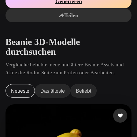
Generieren
Anwendungsfälle
KI-Bild-Remix
KI-HDRI-Generator
3D-Mesh-Editor
3D Printing
Animation
Teilen
KI-Bildverbesserer
3D-Modellsuchmaschine
Game
Automotive
KI-Texturengenerator
SVG-zu-3D-Konverter
Development
Design
Beanie 3D-Modelle
NFT Creation
E-commerce
durchsuchen
Character
VR/AR
Design
Vergleiche beliebte, neue und ältere Beanie Assets und
Metaverse
Jewelry Design
öffne die Rodin-Seite zum Prüfen oder Bearbeiten.
Mechanical
Engineering
Neueste
Das älteste
Beliebt
Plug-Ins
Blender
Unity
Unreal
Godot
Maya
3DS Max