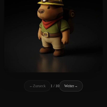
Izyplay Charlie
86 Likes
←
Zurueck
1 / 10
Weiter
→