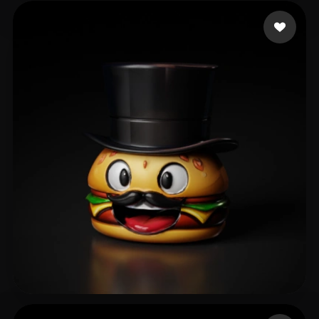
Ky Chicky
89 Likes
Siddiqui Muhammad Sa
13 Likes