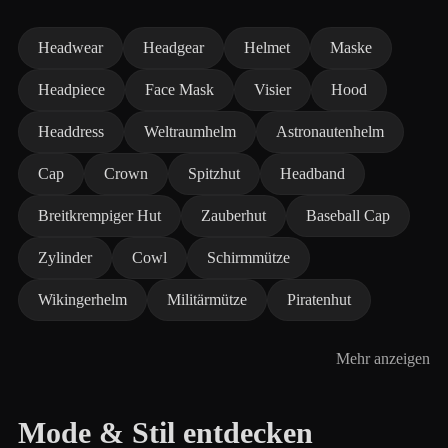
Headwear
Headgear
Helmet
Maske
Headpiece
Face Mask
Visier
Hood
Headdress
Weltraumhelm
Astronautenhelm
Cap
Crown
Spitzhut
Headband
Breitkrempiger Hut
Zauberhut
Baseball Cap
Zylinder
Cowl
Schirmmütze
Wikingerhelm
Militärmütze
Piratenhut
Mehr anzeigen
Mode & Stil entdecken