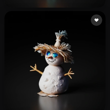
renderedideas
80 Likes