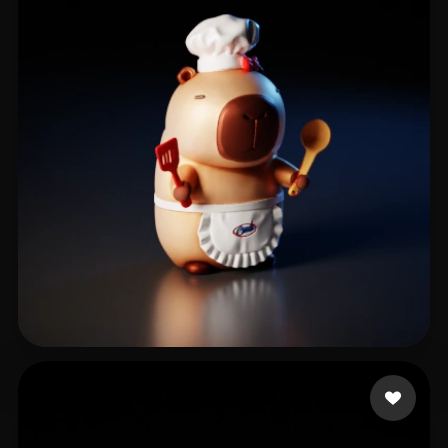
peng zl
203 Likes