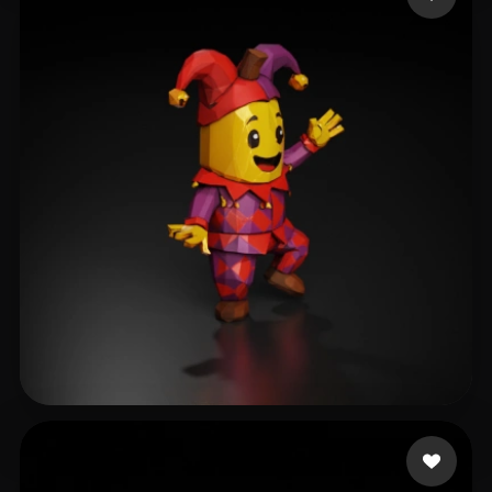
tabby nala the
18 Likes