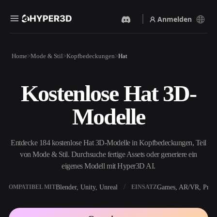
Anmelden
Produkte
Home
Mode & Stil
Kopfbedeckungen
Hat
Funktionen
Rodin
ChatAvatar
API
Kostenlose Hat 3D-
Bild Zu 3D
Text Zu 3D
Preise
Bild hochladen, sofort ein
Vom Text-Prompt zum 3D-
Modelle
3D-Objekt erhalten.
Objekt — im Handumdrehen.
Ressourcen
KI-Bildgenerator
KI-Videogenerator
Generiere hochwertige
Erstelle Videos aus Text oder
Entdecke 184 kostenlose Hat 3D-Modelle in Kopfbedeckungen, Teil
Visuals aus einem einfachen
Bildern mit KI.
Prompt.
von Mode & Stil. Durchsuche fertige Assets oder generiere ein
Community
eigenes Modell mit Hyper3D AI.
API
Binde unsere kreative KI in
deine App oder deinen
Blender, Unity, Unreal
Games, AR/VR, Print
KOMPATIBEL MIT
EINSATZ
Story
Forschung
Blog
Workflow ein.
OmniCraft