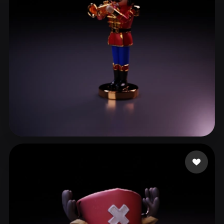
ComfyUI
21
Stile
Abstract
Anime
Cartoon
Cel-Shaded
Fantasy
Flat
Gothic
Hand-Painted
Industrial
Isometric
Low Poly
Medieval
Minimalist
Modern
Organic
Photorealistic
da Silva Oliveira Ra
4 Likes
Pixel Art
Realistic
Retro
Stylized
Voxel