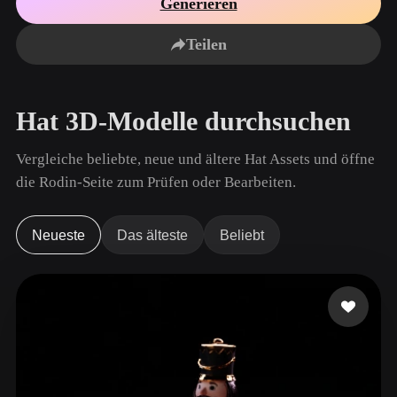
Generieren
Anwendungsfälle
KI-Bild-Remix
KI-HDRI-Generator
3D-Mesh-Editor
3D Printing
Animation
Teilen
KI-Bildverbesserer
3D-Modellsuchmaschine
Game
Automotive
KI-Texturengenerator
SVG-zu-3D-Konverter
Development
Design
Hat 3D-Modelle durchsuchen
NFT Creation
E-commerce
Character
Vergleiche beliebte, neue und ältere Hat Assets und öffne
VR/AR
Design
die Rodin-Seite zum Prüfen oder Bearbeiten.
Metaverse
Jewelry Design
Mechanical
Neueste
Das älteste
Beliebt
Engineering
Plug-Ins
Blender
Unity
Unreal
Godot
Maya
3DS Max