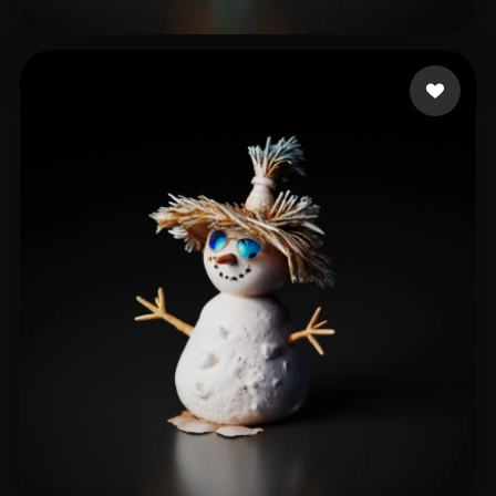
80 いいね
renderedideas