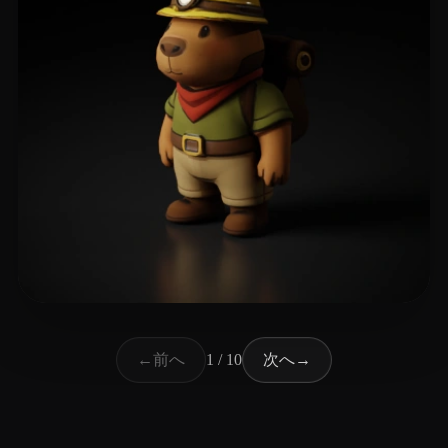
86 いいね
Izyplay Charlie
前へ
次へ
←
1 / 10
→