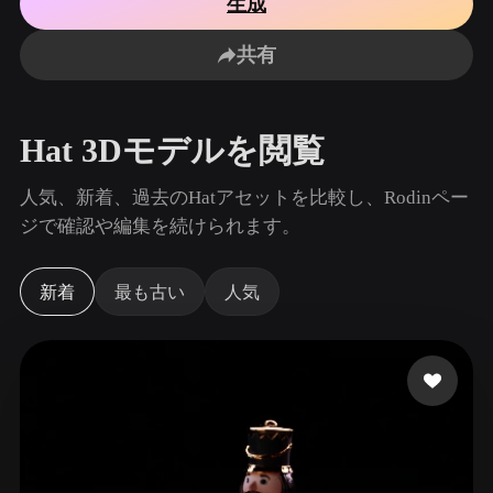
生成
ユースケース
AI画像リミックス
AI HDRIジェネレーター
3Dメッ
3D Printing
Animation
共有
AI画像エンハンサー
3Dモデル検索エンジン
Game
Automotive
Development
Design
AIテクスチャジェネレーター
SVGから3Dへの変換ツール
Hat 3Dモデルを閲覧
NFT Creation
E-commerce
Character
人気、新着、過去のHatアセットを比較し、Rodinペー
VR/AR
Design
ジで確認や編集を続けられます。
Metaverse
Jewelry Design
新着
最も古い
人気
Mechanical
Engineering
プラグイン
Blender
Unity
Unreal
Godot
Maya
3DS Max