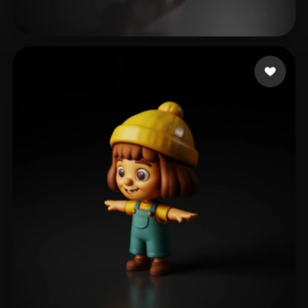
144 いいね
Щеголев Алексей