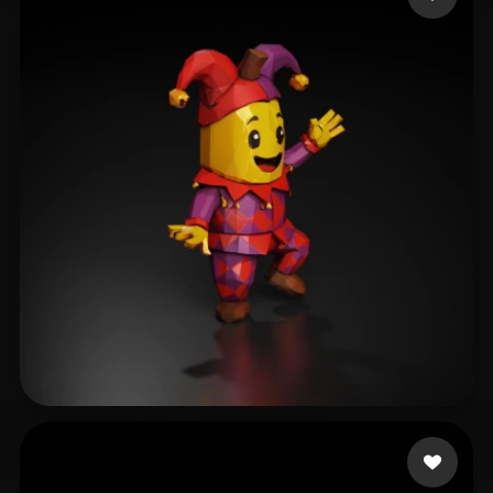
18 いいね
tabby nala the