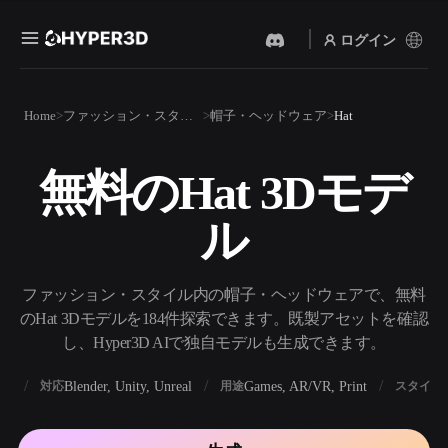
ログイン
製品
Home
ファッション・スタイル
帽子・ヘッドウェア
Hat
機能
Rodin
ChatAvatar
API
無料のHat 3Dモデ
画像から 3D
テキストから 3D
料金
写真をアップロードするだ
テキストプロンプトから3D
けで、3Dオブジェクトが瞬
ル
オブジェクトへ — 瞬時に。
時に完成。
リソース
AI 画像生成
AI 動画生成
シンプルなプロンプトか
テキストや画像から、AIで
ファッション・スタイル内の帽子・ヘッドウェアで、無料
ら、高品質なビジュアルを
動画を作成。
生成。
のHat 3Dモデルを184件探索できます。既製アセットを確認
コミュニティ
し、Hyper3D AIで独自モデルも生成できます。
API
私たちのクリエイティブAI
を、あなたのアプリやワー
BX
Blender, Unity, Unreal
Games, AR/VR, Print
対応
用途
スタイル
ストーリー
研究
ブログ
クフローに組み込みましょ
う。
OmniCraft