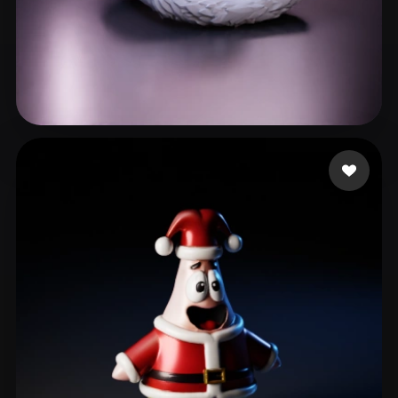
59 いいね
officialaccount vaca