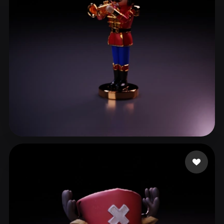
ComfyUI
21
スタイル
Abstract
Anime
Cartoon
Cel-Shaded
Fantasy
Flat
Gothic
Hand-Painted
Industrial
Isometric
Low Poly
Medieval
Minimalist
Modern
Organic
Photorealistic
4 いいね
da Silva Oliveira Ra
Pixel Art
Realistic
Retro
Stylized
Voxel