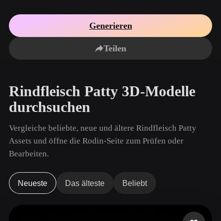
Anwendungsfälle
KI-Bild-Remix
KI-HDRI-Generator
3D-Mesh-Editor
3D Printing
Animation
Generieren
KI-Bildverbesserer
3D-Modellsuchmaschine
Game
Automotive
KI-Texturengenerator
SVG-zu-3D-Konverter
Development
Design
Teilen
NFT Creation
E-commerce
Character
Rindfleisch Patty 3D-Modelle
VR/AR
Design
durchsuchen
Metaverse
Jewelry Design
Vergleiche beliebte, neue und ältere Rindfleisch Patty
Mechanical
Engineering
Assets und öffne die Rodin-Seite zum Prüfen oder
Bearbeiten.
Plug-Ins
Blender
Unity
Unreal
Neueste
Das älteste
Beliebt
Godot
Maya
3DS Max