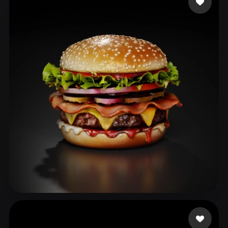
ComfyUI
21
Stile
Abstract
Anime
Cartoon
Cel-Shaded
Fantasy
Flat
Gothic
Hand-Painted
Industrial
Isometric
Low Poly
Medieval
Minimalist
Modern
Organic
Photorealistic
Pixel Art
Realistic
Retro
Stylized
Voxel
Wang PJ
49 Likes