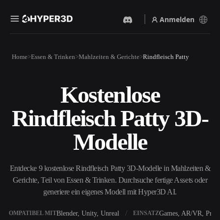
Anmelden
Produkte
Home
Essen & Trinken
Mahlzeiten & Gerichte
Rindfleisch Patty
Funktionen
Rodin
ChatAvatar
API
Kostenlose
Bild Zu 3D
Text Zu 3D
Preise
Bild hochladen, sofort ein
Vom Text-Prompt zum 3D-
Rindfleisch Patty 3D-
3D-Objekt erhalten.
Objekt — im Handumdrehen.
Ressourcen
KI-Bildgenerator
KI-Videogenerator
Modelle
Generiere hochwertige
Erstelle Videos aus Text oder
Visuals aus einem einfachen
Bildern mit KI.
Prompt.
Community
Entdecke 9 kostenlose Rindfleisch Patty 3D-Modelle in Mahlzeiten &
API
Gerichte, Teil von Essen & Trinken. Durchsuche fertige Assets oder
Binde unsere kreative KI in
deine App oder deinen
generiere ein eigenes Modell mit Hyper3D AI.
Story
Forschung
Blog
Workflow ein.
OmniCraft
Blender, Unity, Unreal
Games, AR/VR, Print
KOMPATIBEL MIT
EINSATZ