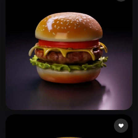
benji8899
86 Likes