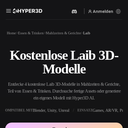
Anmelden
Produkte
Home
Essen & Trinken
Mahlzeiten & Gerichte
Laib
Funktionen
Rodin
ChatAvatar
API
Kostenlose Laib 3D-
Bild Zu 3D
Text Zu 3D
Preise
Bild hochladen, sofort ein
Vom Text-Prompt zum 3D-
Modelle
3D-Objekt erhalten.
Objekt — im Handumdrehen.
Ressourcen
KI-Bildgenerator
KI-Videogenerator
Generiere hochwertige
Erstelle Videos aus Text oder
Entdecke 4 kostenlose Laib 3D-Modelle in Mahlzeiten & Gerichte,
Visuals aus einem einfachen
Bildern mit KI.
Prompt.
Teil von Essen & Trinken. Durchsuche fertige Assets oder generiere
Community
ein eigenes Modell mit Hyper3D AI.
API
Binde unsere kreative KI in
deine App oder deinen
Blender, Unity, Unreal
Games, AR/VR, Print
KOMPATIBEL MIT
EINSATZ
Story
Forschung
Blog
Workflow ein.
OmniCraft