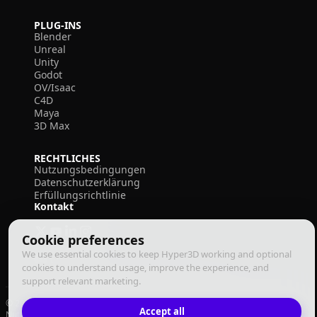
PLUG-INS
Blender
Unreal
Unity
Godot
OV/Isaac
C4D
Maya
3D Max
RECHTLICHES
Nutzungsbedingungen
Datenschutzerklärung
Erfüllungsrichtlinie
Kontakt
Cookie preferences
We use essential cookies to keep Hyper3D working and optional
cookies to understand usage, improve the experience, and
support relevant marketing.
© 2026 Deemos Corporation. Alle Rechte vorbehalten
Accept all
Nutzungsbedingungen
Datenschutzrichtlinie
Erfüllungsrichtlinie