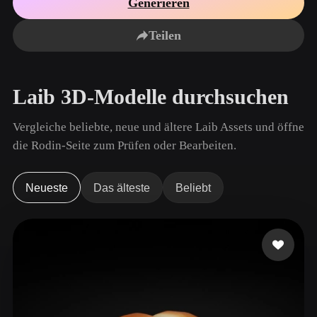
Generieren
Anwendungsfälle
KI-Bild-Remix
KI-HDRI-Generator
3D-Mesh-Editor
3D Printing
Animation
Teilen
KI-Bildverbesserer
3D-Modellsuchmaschine
Game
Automotive
KI-Texturengenerator
SVG-zu-3D-Konverter
Development
Design
Laib 3D-Modelle durchsuchen
NFT Creation
E-commerce
Character
Vergleiche beliebte, neue und ältere Laib Assets und öffne
VR/AR
Design
die Rodin-Seite zum Prüfen oder Bearbeiten.
Metaverse
Jewelry Design
Mechanical
Neueste
Das älteste
Beliebt
Engineering
Plug-Ins
Blender
Unity
Unreal
Godot
Maya
3DS Max