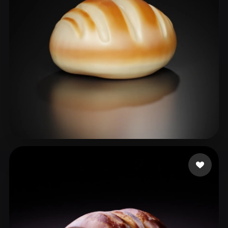
ComfyUI
21
Stile
Abstract
Anime
Cartoon
Cel-Shaded
Fantasy
Flat
Gothic
Hand-Painted
Industrial
Isometric
Low Poly
Medieval
Minimalist
Modern
Organic
Photorealistic
shuzhi@bytedance.com
26 Likes
Pixel Art
Realistic
Retro
Stylized
Voxel