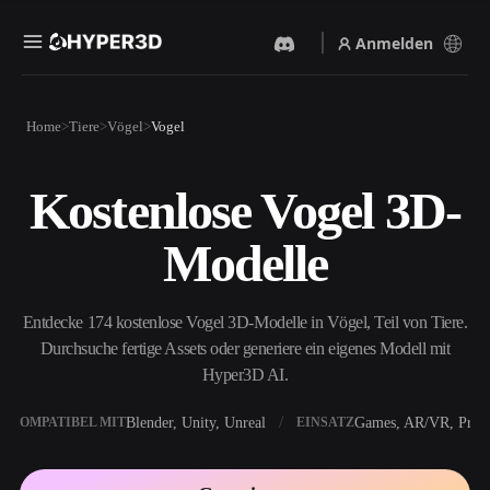
Anmelden
Produkte
Home
Tiere
Vögel
Vogel
Funktionen
Rodin
ChatAvatar
API
Kostenlose Vogel 3D-
Bild Zu 3D
Text Zu 3D
Preise
Bild hochladen, sofort ein
Vom Text-Prompt zum 3D-
Modelle
3D-Objekt erhalten.
Objekt — im Handumdrehen.
Ressourcen
KI-Bildgenerator
KI-Videogenerator
Generiere hochwertige
Erstelle Videos aus Text oder
Entdecke 174 kostenlose Vogel 3D-Modelle in Vögel, Teil von Tiere.
Visuals aus einem einfachen
Bildern mit KI.
Prompt.
Durchsuche fertige Assets oder generiere ein eigenes Modell mit
Community
Hyper3D AI.
API
Binde unsere kreative KI in
deine App oder deinen
Blender, Unity, Unreal
Games, AR/VR, Print
KOMPATIBEL MIT
EINSATZ
Story
Forschung
Blog
Workflow ein.
OmniCraft