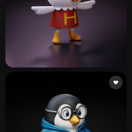
김 혜림
54 Likes