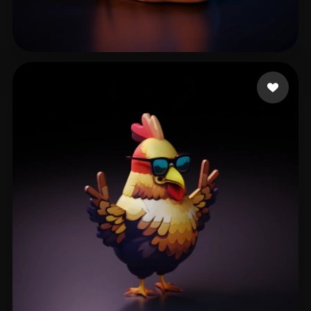
haha
101 Likes