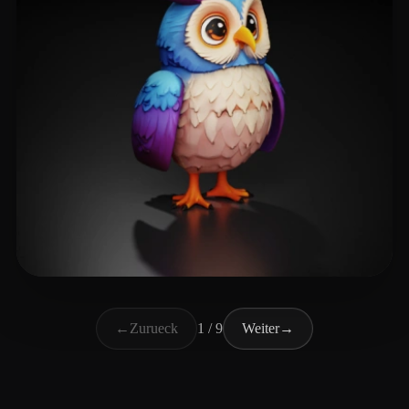
max_dolo
228 Likes
←
Zurueck
1 / 9
Weiter
→