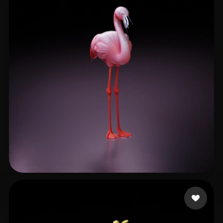
santos Plinio
114 Likes