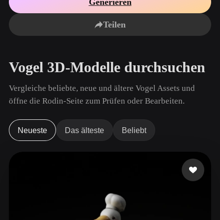
Generieren
Anwendungsfälle
KI-Bild-Remix
KI-HDRI-Generator
3D-Mesh-Editor
3D Printing
Animation
Teilen
KI-Bildverbesserer
3D-Modellsuchmaschine
Game
Automotive
KI-Texturengenerator
SVG-zu-3D-Konverter
Development
Design
Vogel 3D-Modelle durchsuchen
NFT Creation
E-commerce
Character
Vergleiche beliebte, neue und ältere Vogel Assets und
VR/AR
Design
öffne die Rodin-Seite zum Prüfen oder Bearbeiten.
Metaverse
Jewelry Design
Mechanical
Neueste
Das älteste
Beliebt
Engineering
Plug-Ins
Blender
Unity
Unreal
Godot
Maya
3DS Max