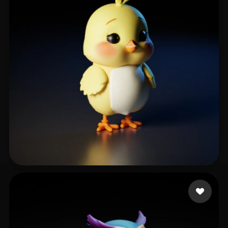
tech23
171 Likes