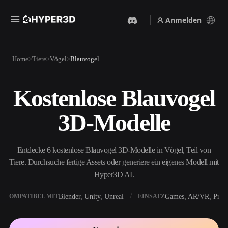
Anmelden
Produkte
Home
Tiere
Vögel
Blauvogel
Funktionen
Rodin
ChatAvatar
API
Kostenlose Blauvogel
Bild Zu 3D
Text Zu 3D
Preise
Bild hochladen, sofort ein
Vom Text-Prompt zum 3D-
3D-Modelle
3D-Objekt erhalten.
Objekt — im Handumdrehen.
Ressourcen
KI-Bildgenerator
KI-Videogenerator
Generiere hochwertige
Erstelle Videos aus Text oder
Entdecke 6 kostenlose Blauvogel 3D-Modelle in Vögel, Teil von
Visuals aus einem einfachen
Bildern mit KI.
Prompt.
Tiere. Durchsuche fertige Assets oder generiere ein eigenes Modell mit
Community
Hyper3D AI.
API
Binde unsere kreative KI in
deine App oder deinen
Blender, Unity, Unreal
Games, AR/VR, Print
KOMPATIBEL MIT
EINSATZ
Story
Forschung
Blog
Workflow ein.
OmniCraft