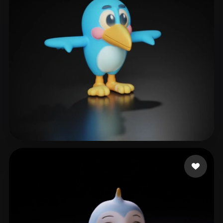
Killowatts Michele
21 Likes