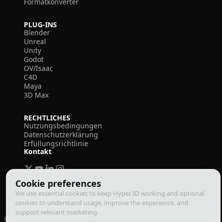
Formatkonverter
PLUG-INS
Blender
Unreal
Unity
Godot
OV/Isaac
C4D
Maya
3D Max
RECHTLICHES
Nutzungsbedingungen
Datenschutzerklärung
Erfüllungsrichtlinie
Kontakt
Cookie preferences
We use essential cookies to keep Hyper3D working and optional
cookies to understand usage, improve the experience, and
support relevant marketing.
© 2026 Deemos Corporation. Alle Rechte vorbehalten