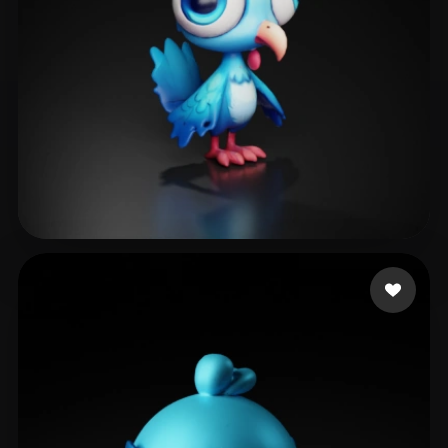
Kylievka Vovka
15 Likes