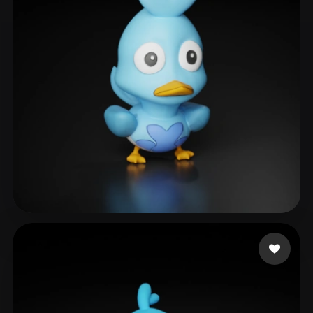
ComfyUI
21
Stile
Abstract
Anime
Cartoon
Cel-Shaded
Fantasy
Flat
Gothic
Hand-Painted
Industrial
Isometric
Low Poly
Medieval
Minimalist
Modern
Organic
Photorealistic
Pixel Art
Realistic
Retro
Stylized
Tlan
9 Likes
Voxel