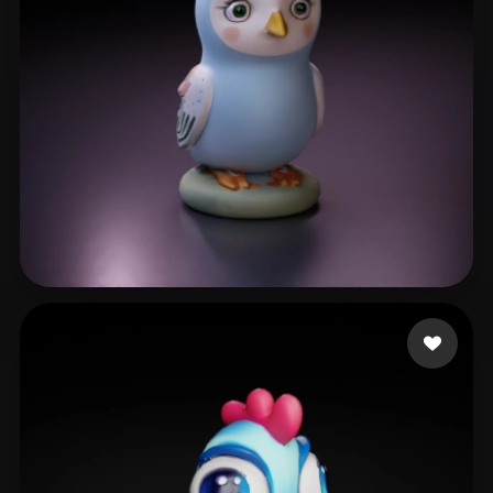
lvalics
6 Likes