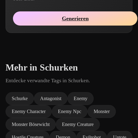
Generieren
Mehr in Schurken
Entdecke verwandte Tags in Schurken.
Schurke
Antagonist
Enemy
Enemy Character
Enemy Npc
Monster
Monster Bösewicht
Enemy Creature
Hostile Creature
Demon
Evilrobot
Untote