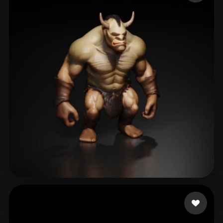
Tononé Reidi
60 Likes