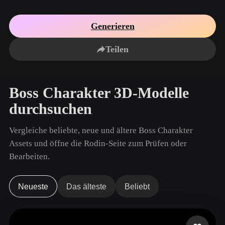
Anwendungsfälle
KI-Bild-Remix
KI-HDRI-Generator
3D-Mesh-Editor
3D Printing
Animation
Generieren
KI-Bildverbesserer
3D-Modellsuchmaschine
Game
Automotive
KI-Texturengenerator
SVG-zu-3D-Konverter
Development
Design
Teilen
NFT Creation
E-commerce
Character
Boss Charakter 3D-Modelle
VR/AR
Design
durchsuchen
Metaverse
Jewelry Design
Vergleiche beliebte, neue und ältere Boss Charakter
Mechanical
Engineering
Assets und öffne die Rodin-Seite zum Prüfen oder
Bearbeiten.
Plug-Ins
Blender
Unity
Unreal
Neueste
Das älteste
Beliebt
Godot
Maya
3DS Max