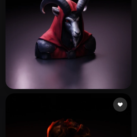
spm soh
10 Likes