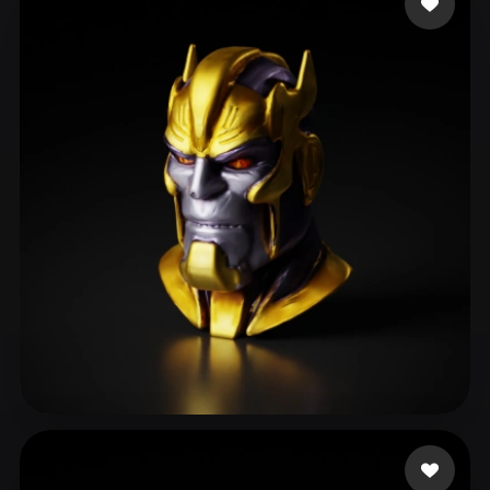
ComfyUI
21
Stile
Abstract
Anime
Cartoon
Cel-Shaded
Fantasy
Flat
Gothic
Hand-Painted
Industrial
Isometric
Low Poly
Medieval
Minimalist
Modern
Organic
Photorealistic
Pixel Art
Realistic
Retro
Stylized
Voxel
rani Radha
14 Likes