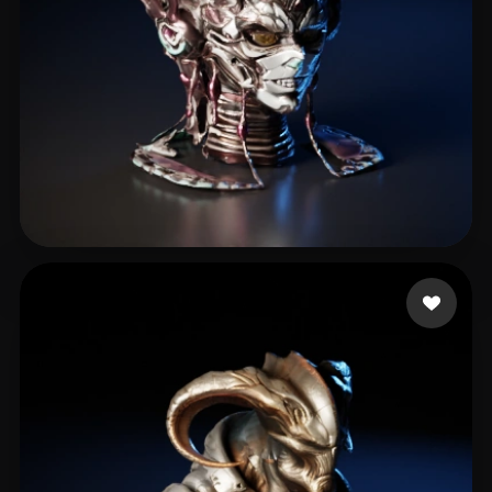
rfdsgtfj
4 Likes