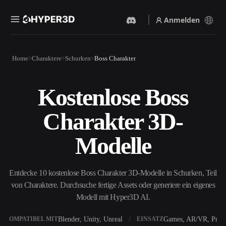
Anmelden
Produkte
Home
Charaktere
Schurken
Boss Charakter
Funktionen
Rodin
ChatAvatar
API
Kostenlose Boss
Bild Zu 3D
Text Zu 3D
Preise
Bild hochladen, sofort ein
Vom Text-Prompt zum 3D-
Charakter 3D-
3D-Objekt erhalten.
Objekt — im Handumdrehen.
Ressourcen
KI-Bildgenerator
KI-Videogenerator
Modelle
Generiere hochwertige
Erstelle Videos aus Text oder
Visuals aus einem einfachen
Bildern mit KI.
Prompt.
Community
Entdecke 10 kostenlose Boss Charakter 3D-Modelle in Schurken, Teil
API
von Charaktere. Durchsuche fertige Assets oder generiere ein eigenes
Binde unsere kreative KI in
deine App oder deinen
Modell mit Hyper3D AI.
Story
Forschung
Blog
Workflow ein.
OmniCraft
Blender, Unity, Unreal
Games, AR/VR, Print
KOMPATIBEL MIT
EINSATZ