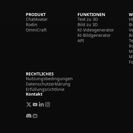
PRODUKT
FUNKTIONEN
W
ChatAvatar
Text zu 3D
H
Rodin
Bild zu 3D
B
OmniCraft
KI-Videogenerator
V
KI-Bildgenerator
B
API
T
R
M
M
F
RECHTLICHES
Nutzungsbedingungen
Datenschutzerklärung
Erfüllungsrichtlinie
Kontakt