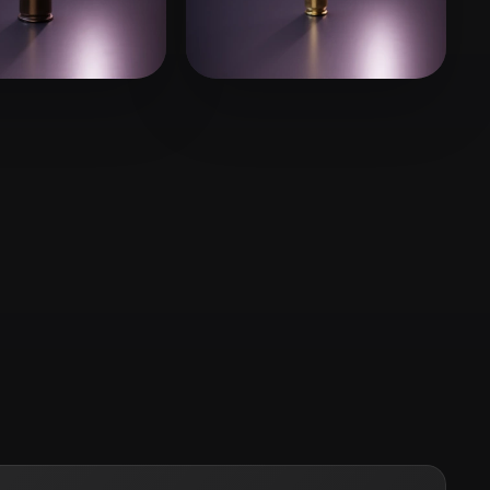
Stylized
Voxel
Gadget
8 Likes
Theedar
19 Likes