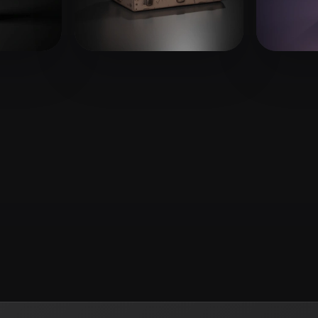
 Art
Realistic
Retro
Lukpanov Anuar
9 Likes
Pixel