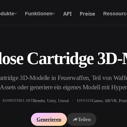
API
Preise
odukte
Funktionen
Ressourc
lose Cartridge 3D-
Text Zu 3D
Vom Text-Prompt zum 3D-Objekt — im
Handumdrehen.
artridge 3D-Modelle in Feuerwaffen, Teil von Waff
API
Binde unsere kreative KI in deine App oder
e Assets oder generiere ein eigenes Modell mit Hype
deinen Workflow ein.
Blender, Unity, Unreal
Games, AR/VR, Print
KOMPATIBEL MIT
EINSATZ
erator
3D-Modellsuchmaschine
Generieren
Teilen
ator
SVG-zu-3D-Konverter