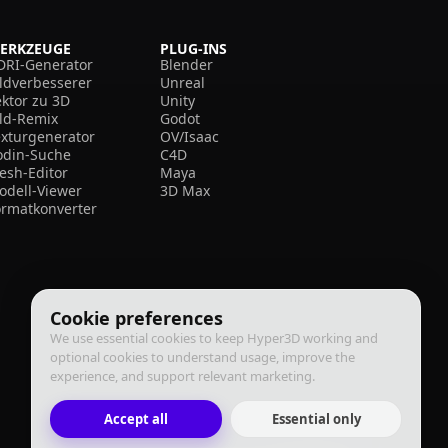
ERKZEUGE
PLUG-INS
DRI-Generator
Blender
ildverbesserer
Unreal
ektor zu 3D
Unity
ild-Remix
Godot
exturgenerator
OV/Isaac
odin-Suche
C4D
esh-Editor
Maya
odell-Viewer
3D Max
ormatkonverter
Cookie preferences
We use essential cookies to keep Hyper3D working and
optional cookies to understand usage, improve the
experience, and support relevant marketing.
Accept all
Essential only