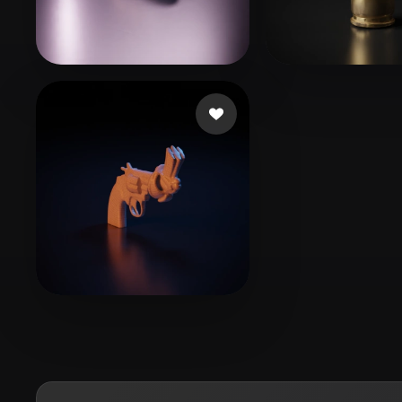
Organic
Photorealistic
Pixel
LucasWaite
82 Likes
swxrv
103 Likes
🖥️💻🐍🎨🔍🖌️
2 Likes