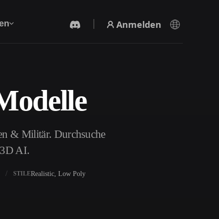
Anmelden
en
Modelle
KI-Videogenerator
Erstelle Videos aus Text oder Bildern mit KI.
en & Militär. Durchsuche
r3D AI.
Realistic, Low Poly
STILE
3D-Mesh-Editor