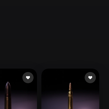
Automotive
Design
Character
Design
21
Flat
Gothic
Minimalist
Modern