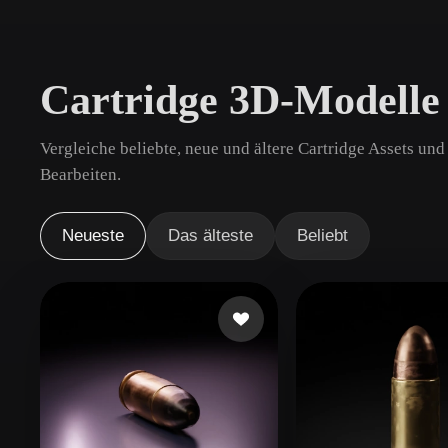
Anwendungsfälle
3D Printing
Animatio
Cartridge 3D-Modelle
NFT Creation
E-commer
Jewelry
Metaverse
Vergleiche beliebte, neue und ältere Cartridge Assets un
Design
Bearbeiten.
Plug-Ins
Neueste
Das älteste
Beliebt
Blender
Unity
Unreal
God
Stile
Abstract
Anime
Cart
Hand-Painted
Industrial
Isome