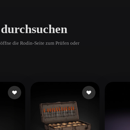
Game
n
Development
 durchsuchen
ce
VR/AR
Mechanical
d öffne die Rodin-Seite zum Prüfen oder
Engineering
ot
Maya
3DS Max
ComfyUI
oon
Cel-Shaded
Fantasy
tric
Low Poly
Medieval