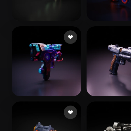
Organic
Photorealistic
Pixel
MrJay
69 Likes
Restrepo Manue
Willis Lamar
17 Likes
ELMRABET sa