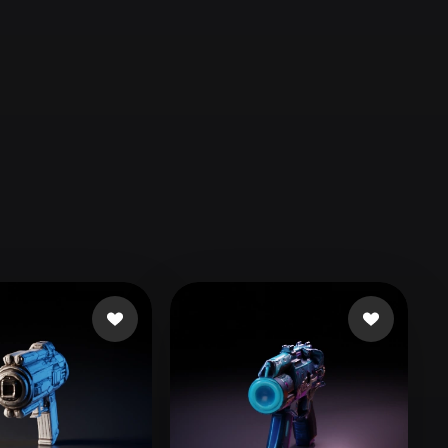
Automotive
Design
Character
Design
21
Flat
Gothic
Minimalist
Modern