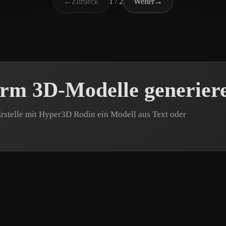
←
Zurueck
1 / 2
Weiter
→
arm 3D-Modelle generier
rstelle mit Hyper3D Rodin ein Modell aus Text oder