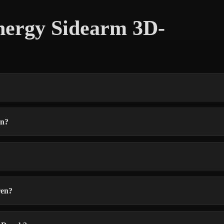
nergy Sidearm 3D-
en?
ren?