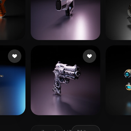
Patrickkkk
16 Likes
billb
rek
6 Likes
sup
16 Likes
Look 