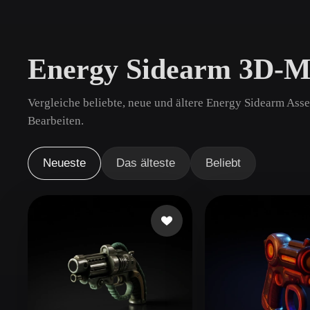
Anwendungsfälle
3D Printing
Animatio
Energy Sidearm 3D-M
NFT Creation
E-commer
Jewelry
Metaverse
Vergleiche beliebte, neue und ältere Energy Sidearm Asse
Design
Bearbeiten.
Plug-Ins
Neueste
Das älteste
Beliebt
Blender
Unity
Unreal
God
Stile
Abstract
Anime
Cart
Hand-Painted
Industrial
Isome