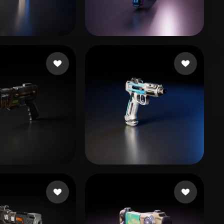
Stylized
Voxel
Qx
8 Likes
GUIN SHARADINDU
15 Likes
yte
13 Likes
Schlumpf Maurus
13 Likes