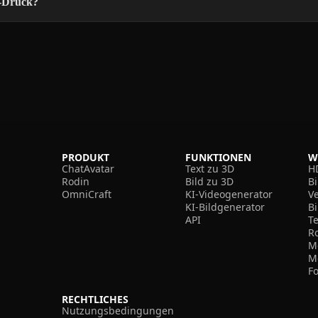
D-Druck?
PRODUKT
FUNKTIONEN
W
ChatAvatar
Text zu 3D
H
Rodin
Bild zu 3D
B
OmniCraft
KI-Videogenerator
V
KI-Bildgenerator
B
API
T
R
M
M
F
RECHTLICHES
Nutzungsbedingungen