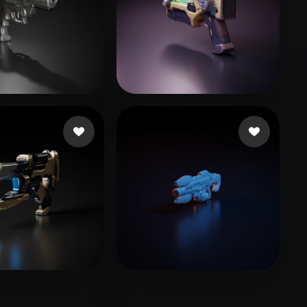
iubiu1985
20 Likes
josh josh
8 Likes
Mister
16 Likes
Hewitt James
5 Likes