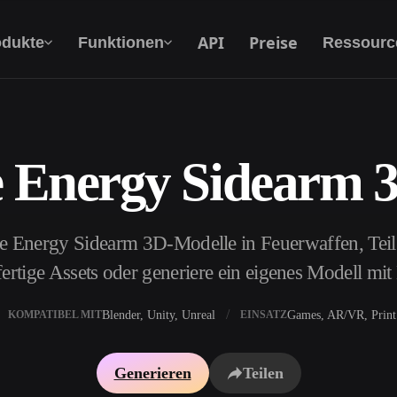
API
Preise
odukte
Funktionen
Ressourc
e Energy Sidearm 
Text Zu 3D
Vom Text-Prompt zum 3D-Objekt — im
Handumdrehen.
e Energy Sidearm 3D-Modelle in Feuerwaffen, Teil
API
Binde unsere kreative KI in deine App oder
ertige Assets oder generiere ein eigenes Modell mi
deinen Workflow ein.
Blender, Unity, Unreal
Games, AR/VR, Print
KOMPATIBEL MIT
EINSATZ
erator
3D-Modellsuchmaschine
Generieren
Teilen
ator
SVG-zu-3D-Konverter