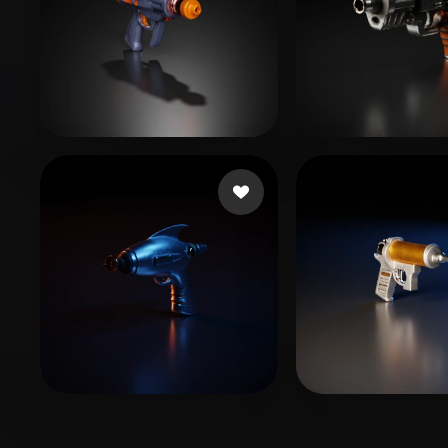
Lark Den
6 Likes
spartan
9 Likes
Lee Jesse
11 Likes
Krasowski Ma