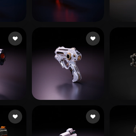
 Art
Realistic
Retro
l Alej
10 Likes
fxgherth
16 Likes
eEhy
laheddine
8 Likes
guttyworks
20 Likes
killab