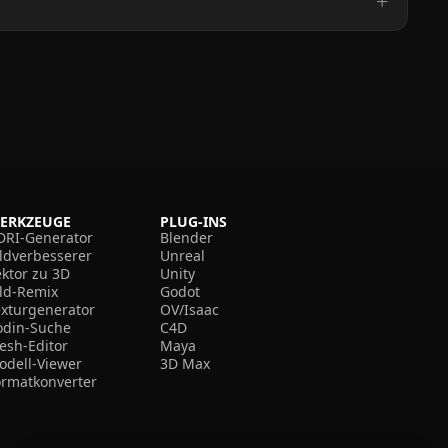
ERKZEUGE
PLUG-INS
DRI-Generator
Blender
ildverbesserer
Unreal
ektor zu 3D
Unity
ild-Remix
Godot
exturgenerator
OV/Isaac
odin-Suche
C4D
esh-Editor
Maya
odell-Viewer
3D Max
ormatkonverter