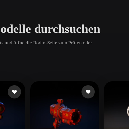
Game
n
Development
odelle durchsuchen
ce
VR/AR
Mechanical
ts und öffne die Rodin-Seite zum Prüfen oder
Engineering
ot
Maya
3DS Max
ComfyUI
oon
Cel-Shaded
Fantasy
tric
Low Poly
Medieval