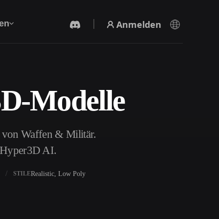
Anmelden
en
3D-Modelle
KI-Videogenerator
Erstelle Videos aus Text oder Bildern mit KI.
 von Waffen & Militär.
t Hyper3D AI.
Realistic, Low Poly
STILE
3D-Mesh-Editor