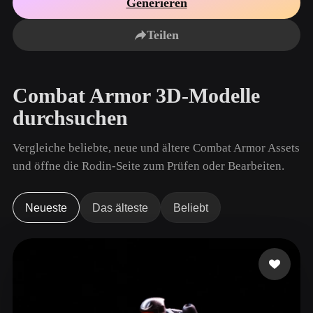
Generieren
Anwendungsfälle
KI-Bild-Remix
KI-HDRI-Generator
3D-Mesh-Editor
3D Printing
Animation
Teilen
KI-Bildverbesserer
3D-Modellsuchmaschine
Game
Automotive
KI-Texturengenerator
SVG-zu-3D-Konverter
Development
Design
Combat Armor 3D-Modelle
NFT Creation
E-commerce
durchsuchen
Character
VR/AR
Design
Vergleiche beliebte, neue und ältere Combat Armor Assets
Metaverse
Jewelry Design
und öffne die Rodin-Seite zum Prüfen oder Bearbeiten.
Mechanical
Engineering
Neueste
Das älteste
Beliebt
Plug-Ins
Blender
Unity
Unreal
Godot
Maya
3DS Max