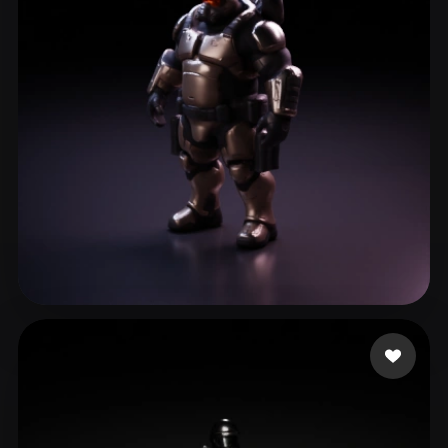
ComfyUI
21
Stile
Abstract
Anime
Cartoon
Cel-Shaded
Fantasy
Flat
Gothic
Hand-Painted
Industrial
Isometric
Low Poly
Medieval
Minimalist
Modern
Organic
Photorealistic
Pixel Art
Realistic
Retro
Stylized
slavi_11
58 Likes
Voxel