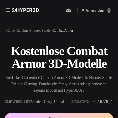
Anmelden
Produkte
Home
Gaming
Shooter Spiele
Combat Armor
Funktionen
Rodin
ChatAvatar
API
Kostenlose Combat
Bild Zu 3D
Text Zu 3D
Preise
Bild hochladen, sofort ein
Vom Text-Prompt zum 3D-
Armor 3D-Modelle
3D-Objekt erhalten.
Objekt — im Handumdrehen.
Ressourcen
KI-Bildgenerator
KI-Videogenerator
Generiere hochwertige
Erstelle Videos aus Text oder
Entdecke 3 kostenlose Combat Armor 3D-Modelle in Shooter-Spiele,
Visuals aus einem einfachen
Bildern mit KI.
Prompt.
Teil von Gaming. Durchsuche fertige Assets oder generiere ein
Community
eigenes Modell mit Hyper3D AI.
API
Binde unsere kreative KI in
deine App oder deinen
Blender, Unity, Unreal
Games, AR/VR, Print
KOMPATIBEL MIT
EINSATZ
Story
Forschung
Blog
Workflow ein.
OmniCraft