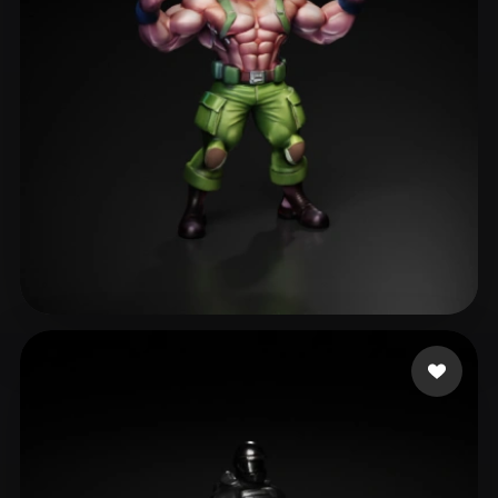
Creepyic
39 Likes