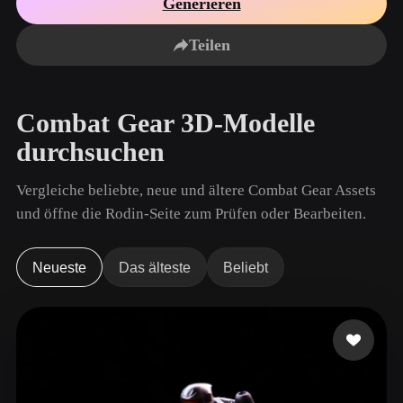
Generieren
Anwendungsfälle
KI-Bild-Remix
KI-HDRI-Generator
3D-Mesh-Editor
3D Printing
Animation
Teilen
KI-Bildverbesserer
3D-Modellsuchmaschine
Game
Automotive
KI-Texturengenerator
SVG-zu-3D-Konverter
Development
Design
Combat Gear 3D-Modelle
NFT Creation
E-commerce
durchsuchen
Character
VR/AR
Design
Vergleiche beliebte, neue und ältere Combat Gear Assets
Metaverse
Jewelry Design
und öffne die Rodin-Seite zum Prüfen oder Bearbeiten.
Mechanical
Engineering
Neueste
Das älteste
Beliebt
Plug-Ins
Blender
Unity
Unreal
Godot
Maya
3DS Max