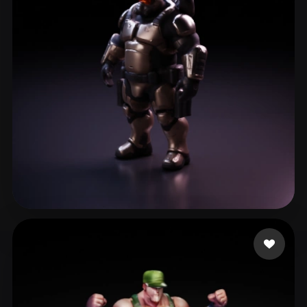
ComfyUI
21
Stile
Abstract
Anime
Cartoon
Cel-Shaded
Fantasy
Flat
Gothic
Hand-Painted
Industrial
Isometric
Low Poly
Medieval
Minimalist
Modern
Organic
Photorealistic
Pixel Art
Realistic
Retro
Stylized
slavi_11
58 Likes
Voxel