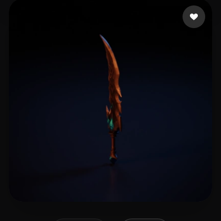
King.mizi
10 Likes
倪 聪奇
21 Likes