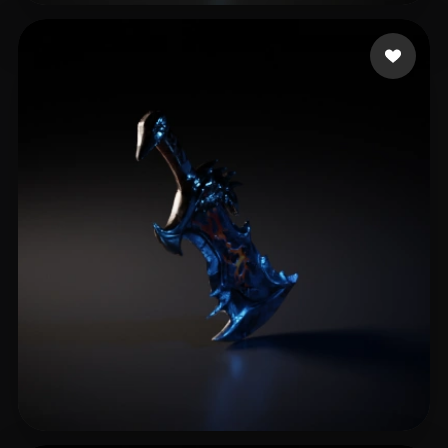
qq984406324
12 Likes