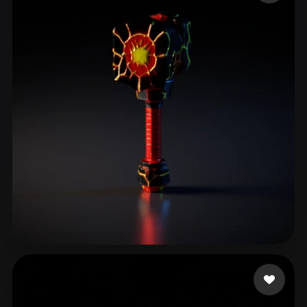
OloTheBuilder
9 Likes