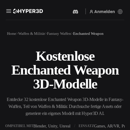
Anmelden
Produkte
Home
Waffen & Militär
Fantasy Waffen
Enchanted Weapon
Funktionen
Rodin
ChatAvatar
API
Kostenlose
Bild Zu 3D
Text Zu 3D
Preise
Bild hochladen, sofort ein
Vom Text-Prompt zum 3D-
Enchanted Weapon
3D-Objekt erhalten.
Objekt — im Handumdrehen.
Ressourcen
KI-Bildgenerator
KI-Videogenerator
3D-Modelle
Generiere hochwertige
Erstelle Videos aus Text oder
Visuals aus einem einfachen
Bildern mit KI.
Prompt.
Community
Entdecke 32 kostenlose Enchanted Weapon 3D-Modelle in Fantasy-
API
Waffen, Teil von Waffen & Militär. Durchsuche fertige Assets oder
Binde unsere kreative KI in
deine App oder deinen
generiere ein eigenes Modell mit Hyper3D AI.
Story
Forschung
Blog
Workflow ein.
OmniCraft
Blender, Unity, Unreal
Games, AR/VR, Print
KOMPATIBEL MIT
EINSATZ