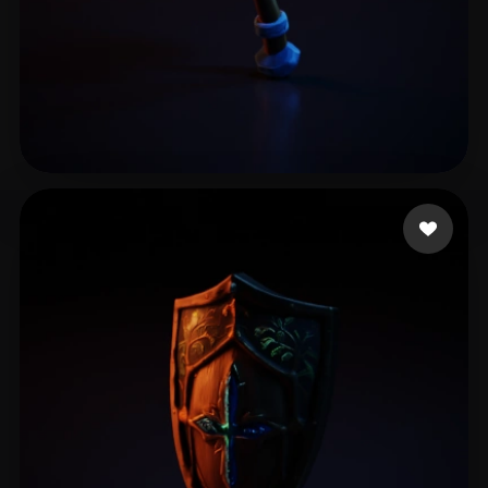
yepobi3267
11 Likes