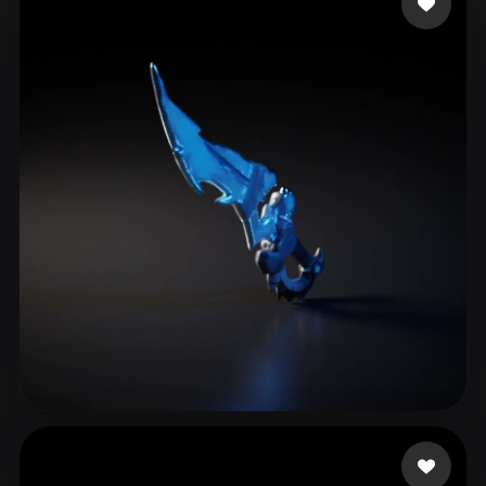
ComfyUI
21
Stile
Abstract
Anime
Cartoon
Cel-Shaded
Fantasy
Flat
Gothic
Hand-Painted
Industrial
Isometric
Low Poly
Medieval
Minimalist
Modern
Organic
Photorealistic
Pixel Art
Realistic
Retro
Stylized
Voxel
Redfox Juniper
38 Likes