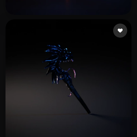
Venneman Derk
15 Likes