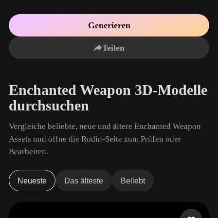
Anwendungsfälle
KI-Bild-Remix
KI-HDRI-Generator
3D-Mesh-Editor
3D Printing
Animation
Generieren
KI-Bildverbesserer
3D-Modellsuchmaschine
Game
Automotive
KI-Texturengenerator
SVG-zu-3D-Konverter
Development
Design
Teilen
NFT Creation
E-commerce
Character
Enchanted Weapon 3D-Modelle
VR/AR
Design
durchsuchen
Metaverse
Jewelry Design
Vergleiche beliebte, neue und ältere Enchanted Weapon
Mechanical
Engineering
Assets und öffne die Rodin-Seite zum Prüfen oder
Bearbeiten.
Plug-Ins
Blender
Unity
Unreal
Neueste
Das älteste
Beliebt
Godot
Maya
3DS Max