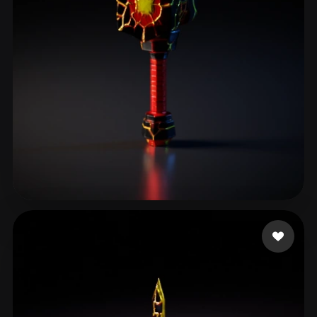
9 좋아요
OloTheBuilder