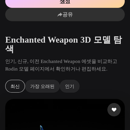
생성
사용 사례
AI 이미지 리믹스
AI HDRI 생성기
3D 메시 편집기
3D Printing
Animation
공유
AI 이미지 향상 도구
3D 모델 검색 엔진
Game
Automotive
AI 텍스처 생성기
SVG to 3D 변환기
Development
Design
Enchanted Weapon 3D 모델 탐
NFT Creation
E-commerce
색
Character
VR/AR
Design
인기, 신규, 이전 Enchanted Weapon 에셋을 비교하고
Metaverse
Jewelry Design
Rodin 모델 페이지에서 확인하거나 편집하세요.
Mechanical
Engineering
최신
가장 오래된
인기
플러그인
Blender
Unity
Unreal
Godot
Maya
3DS Max