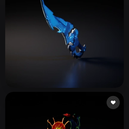
ComfyUI
21
스타일
Abstract
Anime
Cartoon
Cel-Shaded
Fantasy
Flat
Gothic
Hand-Painted
Industrial
Isometric
Low Poly
Medieval
Minimalist
Modern
Organic
Photorealistic
Pixel Art
Realistic
Retro
Stylized
38 좋아요
Redfox Juniper
Voxel