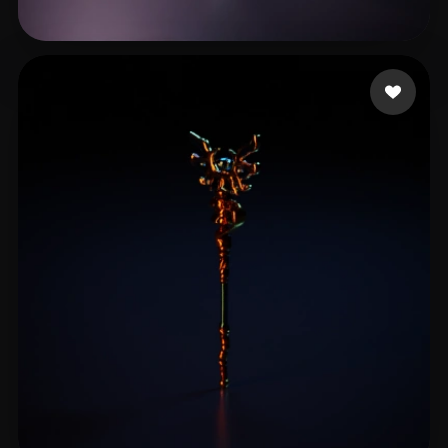
6 좋아요
Jacobsen's Little