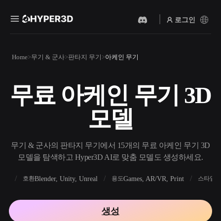
로그인
제품
Home
무기 & 군사
판타지 무기
아케인 무기
기능
Rodin
ChatAvatar
API
무료 아케인 무기 3D
이미지를 3D로
텍스트를 3D로
요금
사진을 업로드하면 3D 오브
텍스트 프롬프트를 3D 오브
모델
젝트를 바로 받아보세요.
젝트로 — 즉시 변환.
리소스
AI 비디오 생성기
AI 이미지 생성기
AI로 텍스트나 이미지에서
간단한 프롬프트로 고품질
무기 & 군사의 판타지 무기에서 15개의 무료 아케인 무기 3D
영상을 만드세요.
비주얼을 생성하세요.
모델을 탐색하고 Hyper3D AI로 맞춤 모델도 생성하세요.
커뮤니티
API
FBX
Blender, Unity, Unreal
Games, AR/VR, Print
R
호환
용도
스타일
우리의 크리에이티브 AI를
앱이나 워크플로에 연결하세
스토리
연구
블로그
요.
생성
OmniCraft