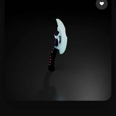
🖥️💻🐍🎨🔍🖌️
9 좋아요