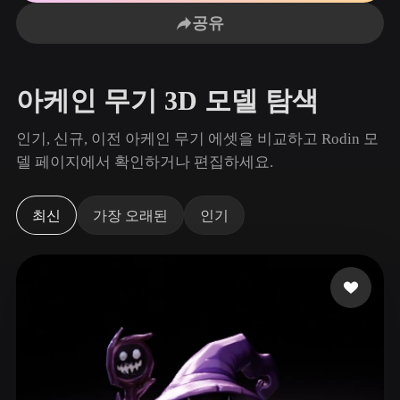
사용 사례
AI 이미지 리믹스
AI HDRI 생성기
3D 메시 편집기
공유
3D Printing
Animation
AI 이미지 향상 도구
3D 모델 검색 엔진
Game
Automotive
AI 텍스처 생성기
SVG to 3D 변환기
Development
Design
아케인 무기 3D 모델 탐색
NFT Creation
E-commerce
인기, 신규, 이전 아케인 무기 에셋을 비교하고 Rodin 모
Character
델 페이지에서 확인하거나 편집하세요.
VR/AR
Design
Metaverse
Jewelry Design
최신
가장 오래된
인기
Mechanical
Engineering
플러그인
Blender
Unity
Unreal
Godot
Maya
3DS Max