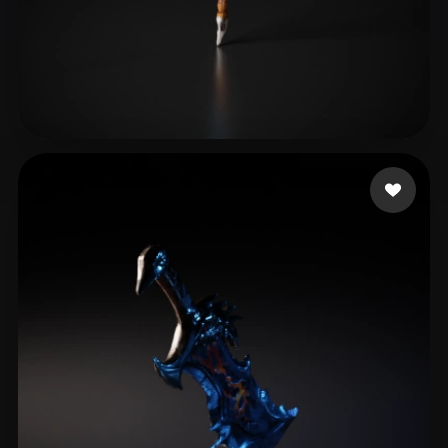
12 좋아요
qq984406324