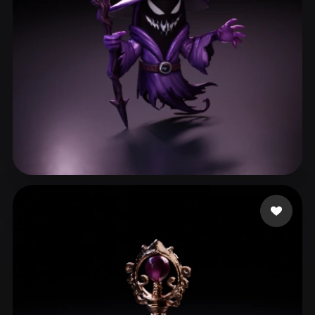
ComfyUI
21
스타일
Abstract
Anime
Cartoon
Cel-Shaded
Fantasy
Flat
Gothic
Hand-Painted
Industrial
Isometric
Low Poly
Medieval
Minimalist
Modern
Organic
Photorealistic
272 좋아요
Dziubov Esty
Pixel Art
Realistic
Retro
Stylized
Voxel