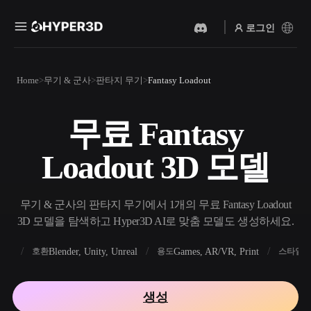
로그인
제품
Home
무기 & 군사
판타지 무기
Fantasy Loadout
기능
Rodin
ChatAvatar
API
무료 Fantasy
이미지를 3D로
텍스트를 3D로
요금
사진을 업로드하면 3D 오브
텍스트 프롬프트를 3D 오브
Loadout 3D 모델
젝트를 바로 받아보세요.
젝트로 — 즉시 변환.
리소스
AI 비디오 생성기
AI 이미지 생성기
AI로 텍스트나 이미지에서
간단한 프롬프트로 고품질
무기 & 군사의 판타지 무기에서 1개의 무료 Fantasy Loadout
영상을 만드세요.
비주얼을 생성하세요.
3D 모델을 탐색하고 Hyper3D AI로 맞춤 모델도 생성하세요.
커뮤니티
API
FBX
Blender, Unity, Unreal
Games, AR/VR, Print
R
호환
용도
스타일
우리의 크리에이티브 AI를
앱이나 워크플로에 연결하세
스토리
연구
블로그
요.
생성
OmniCraft