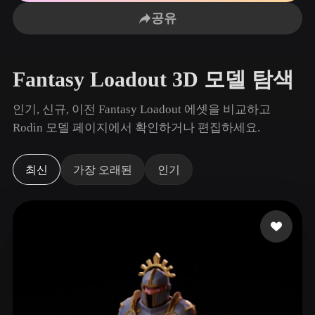
사용 사례
AI 이미지 리믹스
AI HDRI 생성기
3D 메시 편집기
공유
3D Printing
Animation
AI 이미지 향상 도구
3D 모델 검색 엔진
Game
Automotive
AI 텍스처 생성기
SVG to 3D 변환기
Development
Design
Fantasy Loadout 3D 모델 탐색
NFT Creation
E-commerce
인기, 신규, 이전 Fantasy Loadout 에셋을 비교하고
Character
Rodin 모델 페이지에서 확인하거나 편집하세요.
VR/AR
Design
Metaverse
Jewelry Design
최신
가장 오래된
인기
Mechanical
Engineering
플러그인
Blender
Unity
Unreal
Godot
Maya
3DS Max