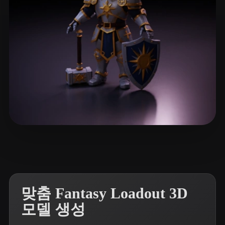
ComfyUI
21
스타일
Abstract
Anime
Cartoon
Cel-Shaded
Fantasy
Flat
Gothic
Hand-Painted
Industrial
Isometric
Low Poly
Medieval
Minimalist
Modern
Organic
Photorealistic
5 좋아요
Victor Mityunin
Pixel Art
Realistic
Retro
Stylized
Voxel
맞춤 Fantasy Loadout 3D
모델 생성